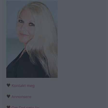
♥
Kontakt meg
♥
Annonsere
♥
Om Det søte liv