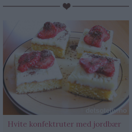
PubGalaxy
ads
Hvite konfektruter med jordbær