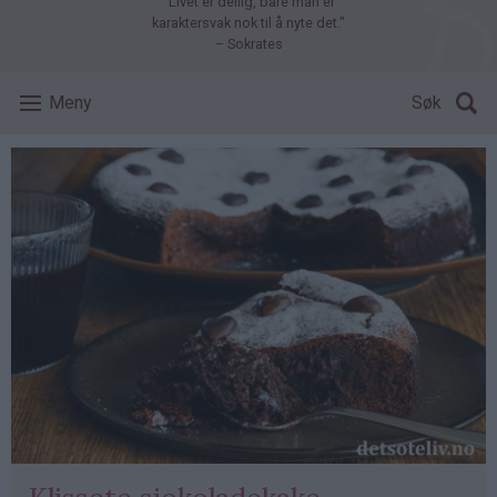
"Livet er deilig, bare man er
karaktersvak nok til å nyte det."
– Sokrates
Meny
Søk