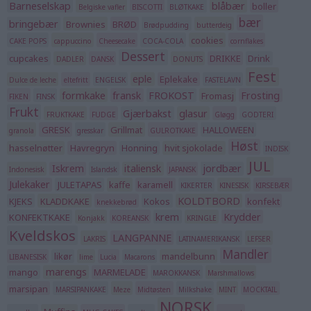
Barneselskap
blåbær
boller
Belgiske vafler
BISCOTTI
BLØTKAKE
bær
bringebær
Brownies
BRØD
Brødpudding
butterdeig
cookies
CAKE POPS
cappuccino
Cheesecake
COCA-COLA
cornflakes
Dessert
cupcakes
DRIKKE
Drink
DADLER
DANSK
DONUTS
Fest
eple
Eplekake
Dulce de leche
eltefritt
ENGELSK
FASTELAVN
formkake
fransk
FROKOST
Frosting
Fromasj
FIKEN
FINSK
Frukt
Gjærbakst
glasur
FRUKTKAKE
FUDGE
Gløgg
GODTERI
GRESK
Grillmat
HALLOWEEN
granola
gresskar
GULROTKAKE
Høst
hasselnøtter
Havregryn
Honning
hvit sjokolade
INDISK
JUL
Iskrem
italiensk
jordbær
Indonesisk
Islandsk
JAPANSK
Julekaker
JULETAPAS
kaffe
karamell
KIKERTER
KINESISK
KIRSEBÆR
KOLDTBORD
KJEKS
KLADDKAKE
Kokos
konfekt
knekkebrød
krem
Krydder
KONFEKTKAKE
Konjakk
KOREANSK
KRINGLE
Kveldskos
LANGPANNE
LAKRIS
LATINAMERIKANSK
LEFSER
Mandler
likør
mandelbunn
LIBANESISK
lime
Lucia
Macarons
marengs
mango
MARMELADE
MAROKKANSK
Marshmallows
marsipan
MARSIPANKAKE
Meze
Midtøsten
Milkshake
MINT
MOCKTAIL
NORSK