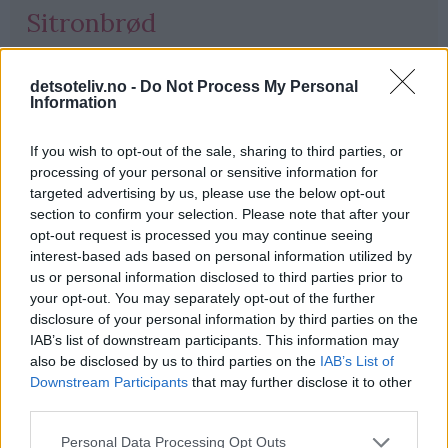
Sitronbrød
25.06.2005
detsoteliv.no -
Do Not Process My Personal
"Sitronbrød" er en veldig saftig og kjempegod sitronkake
Information
som er stekt i avlang brødform. Kaken er klassisk og
NYDELIG!! Se også oppskrift på "Sitronkake".
If you wish to opt-out of the sale, sharing to third parties, or
processing of your personal or sensitive information for
targeted advertising by us, please use the below opt-out
section to confirm your selection. Please note that after your
Les mer
opt-out request is processed you may continue seeing
interest-based ads based on personal information utilized by
us or personal information disclosed to third parties prior to
Kategorier:
Formkaker
your opt-out. You may separately opt-out of the further
disclosure of your personal information by third parties on the
IAB’s list of downstream participants. This information may
PubGalaxy
also be disclosed by us to third parties on the
IAB’s List of
ads
Downstream Participants
that may further disclose it to other
third parties.
Personal Data Processing Opt Outs