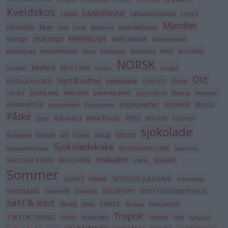
Kveldskos
LANGPANNE
LAKRIS
LATINAMERIKANSK
LEFSER
Mandler
likør
mandelbunn
LIBANESISK
lime
Lucia
Macarons
marengs
mango
MARMELADE
MAROKKANSK
Marshmallows
marsipan
MARSIPANKAKE
Meze
Midtøsten
Milkshake
MINT
MOCKTAIL
NORSK
Muffins
moreller
MUG CAKES
multer
nougat
Ost
Nyttårsaften
nøttekake
Oreo
NUTELLA/NUGATTI
ONE POT
ostekake
pannekaker
Ost (91
PANCAKES
pasjonsfrukt
Pavlova
Peanøtter
pistasjnøtter
PEKANNØTTER
pepperkaker
Pinjekjerner
PLOMMER
PÅLEGG
Påske
Rabarbra
RAW FOOD
RIPS
rosiner
pære
RISGRØT
sjokolade
Sitron
sirup
Rullekake
SAFRAN
saft
Scones
Sjokoladekake
sjokoladefondant
SJOKOLADEMOUSSE
Smoothie
småkaker
SMOOTHIE BOWLS
SMULDREPAI
snacks
SOLBÆR
Sommer
SPISELIG JULEGAVE
SORBET
SPANSK
stikkelsbær
surmelk
svensk
SYLTETØY
SUKSESSKAKE
SØTET KONDENSERT MELK
Søtt & sunt
TERTE
TAHINI
TAPAS
Tex-Mex
THAILANDSK
Tropisk
TIKTOK-TREND
TOAST
TRANEBÆR
TYRKISK
TYSK
Tyttebær