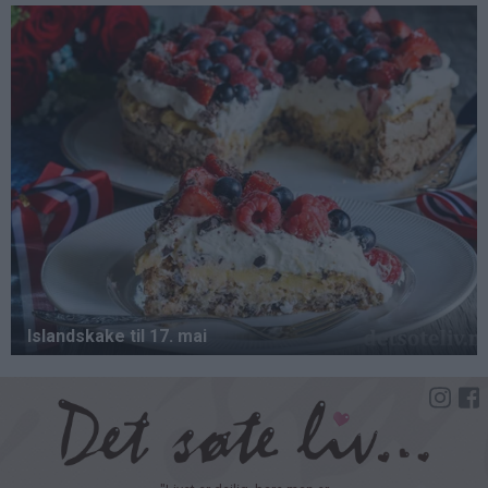
Hopp
til
hovedinnhold