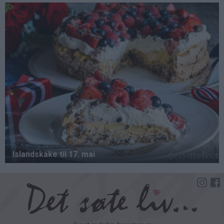
Hopp
til
hovedinnhold