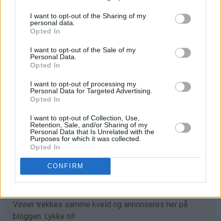
Happy Sprinkles
I want to opt-out of the Sharing of my
personal data.
Opted In
10.09.2021
Annonse: Slikkepott.no
I want to opt-out of the Sale of my
Personal Data.
Opted In
Hei dere!
I want to opt-out of processing my
Endelig helg, og den vil jeg starte med en kjempefin
Personal Data for Targeted Advertising.
giveaway som vil gjøre deg happy!
Opted In
Nettbutikken
Slikkepott.no
deler nemlig ut en herlig
I want to opt-out of Collection, Use,
Retention, Sale, and/or Sharing of my
premie til en av Det søte livs følgere, nemlig 6 bokser av
Personal Data that Is Unrelated with the
Purposes for which it was collected.
det populære strøsselet
Happy Sprinkles
!
Opted In
Konkurransen administreres på sidene til Slikkepott.no
CONFIRM
HER
hvor du må delta før søndag
12. september
2021 kl 20.00
for å være med i trekningen.
Vinner trekkes samme kveld og annonseres her på
bloggen. Lykke til!