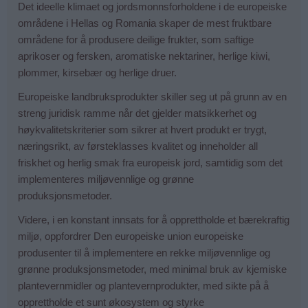
Det ideelle klimaet og jordsmonnsforholdene i de europeiske
områdene i Hellas og Romania skaper de mest fruktbare
områdene for å produsere deilige frukter, som saftige
aprikoser og fersken, aromatiske nektariner, herlige kiwi,
plommer, kirsebær og herlige druer.
Europeiske landbruksprodukter skiller seg ut på grunn av en
streng juridisk ramme når det gjelder matsikkerhet og
høykvalitetskriterier som sikrer at hvert produkt er trygt,
næringsrikt, av førsteklasses kvalitet og inneholder all
friskhet og herlig smak fra europeisk jord, samtidig som det
implementeres miljøvennlige og grønne
produksjonsmetoder.
Videre, i en konstant innsats for å opprettholde et bærekraftig
miljø, oppfordrer Den europeiske union europeiske
produsenter til å implementere en rekke miljøvennlige og
grønne produksjonsmetoder, med minimal bruk av kjemiske
plantevernmidler og plantevernprodukter, med sikte på å
opprettholde et sunt økosystem og styrke