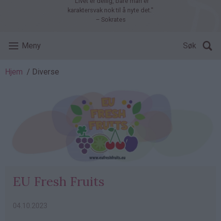
"Livet er deilig, bare man er
karaktersvak nok til å nyte det."
– Sokrates
Meny
Søk
Navigasjonssti
Hjem
Diverse
EU Fresh Fruits
04.10.2023