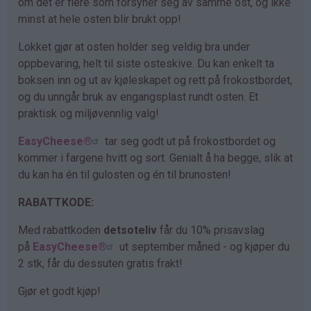
om det er flere som forsyner seg av samme ost, og ikke
minst at hele osten blir brukt opp!
Lokket gjør at osten holder seg veldig bra under
oppbevaring, helt til siste osteskive. Du kan enkelt ta
boksen inn og ut av kjøleskapet og rett på frokostbordet,
og du unngår bruk av engangsplast rundt osten. Et
praktisk og miljøvennlig valg!
EasyCheese®
tar seg godt ut på frokostbordet og
kommer i fargene hvitt og sort. Genialt å ha begge, slik at
du kan ha én til gulosten og én til brunosten!
RABATTKODE:
Med rabattkoden
detsoteliv
får du 10% prisavslag
på
EasyCheese®
ut september måned - og kjøper du
2 stk, får du dessuten gratis frakt!
Gjør et godt kjøp!