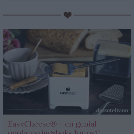
EasyCheese® - en genial
oppbevaringsboks for ost!