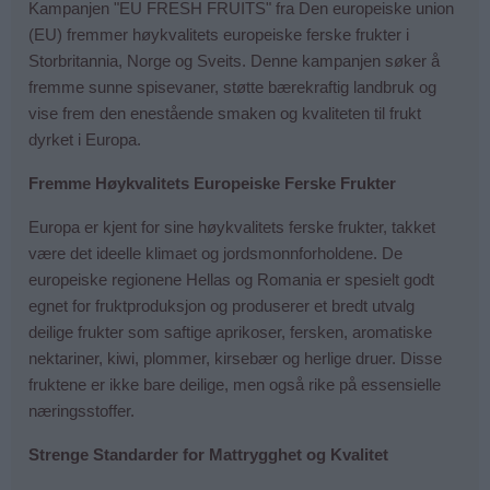
Kampanjen "EU FRESH FRUITS" fra Den europeiske union
(EU) fremmer høykvalitets europeiske ferske frukter i
Storbritannia, Norge og Sveits. Denne kampanjen søker å
fremme sunne spisevaner, støtte bærekraftig landbruk og
vise frem den enestående smaken og kvaliteten til frukt
dyrket i Europa.
Fremme Høykvalitets Europeiske Ferske Frukter
Europa er kjent for sine høykvalitets ferske frukter, takket
være det ideelle klimaet og jordsmonnforholdene. De
europeiske regionene Hellas og Romania er spesielt godt
egnet for fruktproduksjon og produserer et bredt utvalg
deilige frukter som saftige aprikoser, fersken, aromatiske
nektariner, kiwi, plommer, kirsebær og herlige druer. Disse
fruktene er ikke bare deilige, men også rike på essensielle
næringsstoffer.
Strenge Standarder for Mattrygghet og Kvalitet