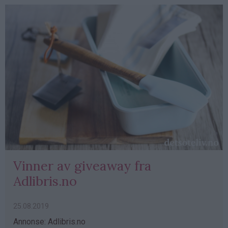
Vinner av giveaway fra
Adlibris.no
25.08.2019
Annonse: Adlibris.no