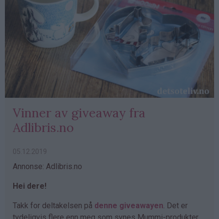
Vinner av giveaway fra
Adlibris.no
05.12.2019
Annonse: Adlibris.no
Hei dere!
Takk for deltakelsen på
denne giveawayen
. Det er
tydeligvis flere enn meg som synes Mummi-produkter