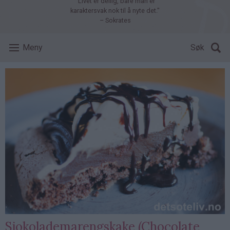
"Livet er deilig, bare man er
karaktersvak nok til å nyte det."
– Sokrates
Meny
Søk
Sjokolademarengskake (Chocolate