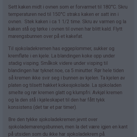
Sett kaken midt i ovnen som er forvarmet til 180°C. Skru
temperaturen ned til 150°C straks kaken er satt inn i
ovnen. Stek kaken i ca 1 1/2 time. Skru av varmen og la
kaken stå og tørke i ovnen til ovnen har blitt kald. Flytt
marengsbunnen over på et kakefat.
Til sjokoladekremen has eggeplommer, sukker og
kremfløte i en kjele. La blandingen koke opp under
stadig visping. Småkok videre under visping til
blandingen har tyknet noe, ca 5 minutter. Rør hele tiden
så kremen ikke svir seg i bunnen av kjelen. Ta kjelen av
platen og tilsett hakket kokesjokolade. La sjokoladen
smelte og rør kremen glatt og klumpfri. Avkjøl kremen
og la den stå i kjøleskapet til den har fått tykk
konsistens (det tar et par timer).
Bre den tykke sjokoladekremen jevnt over
sjokolademarengsbunnen, men la det være igjen en kant
på utsiden som du ikke har sjokoladekrem på.