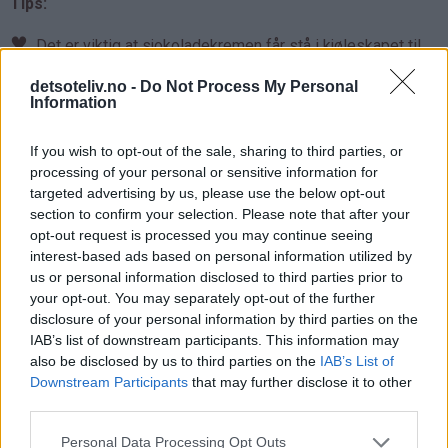
Tips:
♥
Det er viktig at sjokoladekremen får stå i kjøleskapet til
den får tykk nok konsistens, ellers vil den bare flyte utover
detsoteliv.no -
Do Not Process My Personal
kaken. Jeg tror jeg lot den stå i kjøleskapet i minst et par
Information
timer. Rør i kremen av og til for å sjekke konsistensen.
Kremen må ikke bli altfor tykk heller, for da blir den vanskelig
If you wish to opt-out of the sale, sharing to third parties, or
å fordele over marengsbunnen.
processing of your personal or sensitive information for
targeted advertising by us, please use the below opt-out
♥
Som sjokoladesaus oppå kaken bruker jeg "Double
section to confirm your selection. Please note that after your
Chocolate Sundae Syrup" fra Hersheys (fås kjøpt blant annet
opt-out request is processed you may continue seeing
hos Coop Mega og Ica). Dette er en amerikansk
interest-based ads based on personal information utilized by
us or personal information disclosed to third parties prior to
sjokoladesaus på flaske som har noe tykkere konsistens enn
your opt-out. You may separately opt-out of the further
den norske varianten, men det går fint å bruke norsk
disclosure of your personal information by third parties on the
sjokoladesaus på flaske også (men pass på at du bruker
IAB’s list of downstream participants. This information may
vanlig type og ikke den som stivner på iskrem).
also be disclosed by us to third parties on the
IAB’s List of
Downstream Participants
that may further disclose it to other
♥
Det går fint å lage marengsbunnen og dekke den med
third parties.
sjokoladekremen dagen i forveien. La kaken stå i kjøleskapet
over natten. På serveringsdagen pynter du med pisket krem
Personal Data Processing Opt Outs