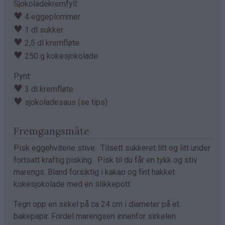
Sjokoladekremfyll:
♥
4 eggeplommer
♥
1 dl sukker
♥
2,5 dl kremfløte
♥
250 g kokesjokolade
Pynt:
♥
3 dl kremfløte
♥
sjokoladesaus (se tips)
Fremgangsmåte
Pisk eggehvitene stive. Tilsett sukkeret litt og litt under
fortsatt kraftig pisking. Pisk til du får en tykk og stiv
marengs. Bland forsiktig i kakao og fint hakket
kokesjokolade med en slikkepott.
Tegn opp en sirkel på ca 24 cm i diameter på et
bakepapir. Fordel marengsen innenfor sirkelen.