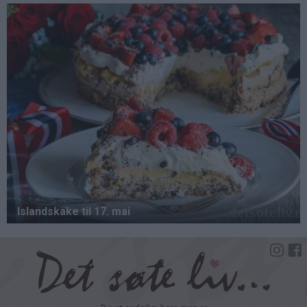
Hopp
til
hovedinnhold