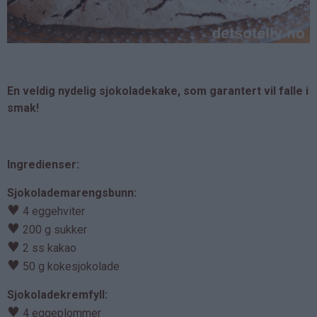
En veldig nydelig sjokoladekake, som garantert vil falle i
smak!
Ingredienser:
Sjokolademarengsbunn:
♥
4 eggehviter
♥
200 g sukker
♥
2 ss kakao
♥
50 g kokesjokolade
Sjokoladekremfyll:
♥
4 eggeplommer