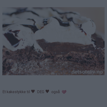
♥
♥
Et kakestykke til
DEG
også