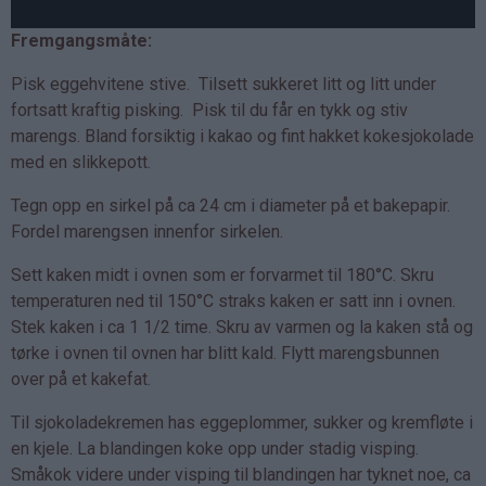
Fremgangsmåte:
Pisk eggehvitene stive. Tilsett sukkeret litt og litt under
fortsatt kraftig pisking. Pisk til du får en tykk og stiv
marengs. Bland forsiktig i kakao og fint hakket kokesjokolade
med en slikkepott.
Tegn opp en sirkel på ca 24 cm i diameter på et bakepapir.
Fordel marengsen innenfor sirkelen.
Sett kaken midt i ovnen som er forvarmet til 180°C. Skru
temperaturen ned til 150°C straks kaken er satt inn i ovnen.
Stek kaken i ca 1 1/2 time. Skru av varmen og la kaken stå og
tørke i ovnen til ovnen har blitt kald. Flytt marengsbunnen
over på et kakefat.
Til sjokoladekremen has eggeplommer, sukker og kremfløte i
en kjele. La blandingen koke opp under stadig visping.
Småkok videre under visping til blandingen har tyknet noe, ca