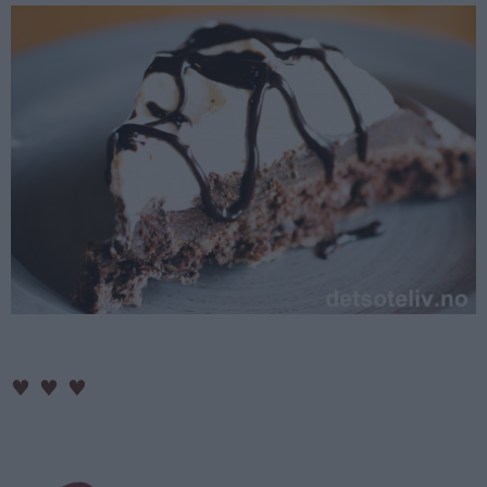
♥
♥
♥