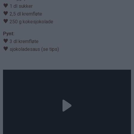
♥
1 dl sukker
♥
2,5 dl kremfløte
♥
250 g kokesjokolade
Pynt:
♥
3 dl kremfløte
♥
sjokoladesaus (se tips)