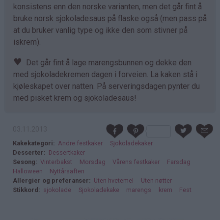
konsistens enn den norske varianten, men det går fint å
bruke norsk sjokoladesaus på flaske også (men pass på
at du bruker vanlig type og ikke den som stivner på
iskrem).
♥
Det går fint å lage marengsbunnen og dekke den
med sjokoladekremen dagen i forveien. La kaken stå i
kjøleskapet over natten. På serveringsdagen pynter du
med pisket krem og sjokoladesaus!
03.11.2013
Kakekategori
Andre festkaker
Sjokoladekaker
Desserter
Dessertkaker
Sesong
Vinterbakst
Morsdag
Vårens festkaker
Farsdag
Halloween
Nyttårsaften
Allergier og preferanser
Uten hvetemel
Uten nøtter
Stikkord
sjokolade
Sjokoladekake
marengs
krem
Fest