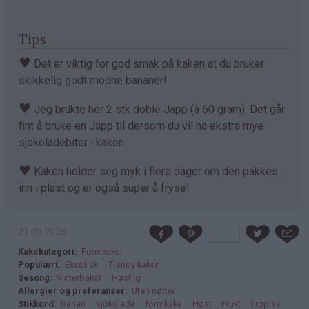
Tips
♥
Det er viktig for god smak på kaken at du bruker
skikkelig godt modne bananer!
♥
Jeg brukte her 2 stk doble Japp (à 60 gram). Det går
fint å bruke en Japp til dersom du vil ha ekstra mye
sjokoladebiter i kaken.
♥
Kaken holder seg myk i flere dager om den pakkes
inn i plast og er også super å fryse!
21.09.2025
Kakekategori
Formkaker
Populært
Eksotisk
Trendy kaker
Sesong
Vinterbakst
Høstlig
Allergier og preferanser
Uten nøtter
Stikkord
banan
sjokolade
formkake
Høst
Frukt
Tropisk