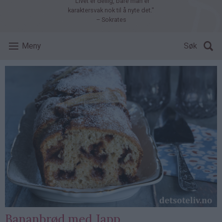
"Livet er deilig, bare man er
karaktersvak nok til å nyte det."
– Sokrates
Meny
Søk
Bananbrød med Japp