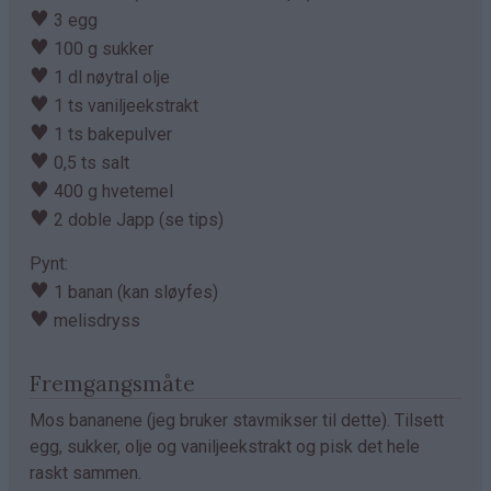
♥
3 egg
♥
100 g sukker
♥
1 dl nøytral olje
♥
1 ts vaniljeekstrakt
♥
1 ts bakepulver
♥
0,5 ts salt
♥
400 g hvetemel
♥
2 doble Japp (se tips)
Pynt:
♥
1 banan (kan sløyfes)
♥
melisdryss
Fremgangsmåte
Mos bananene (jeg bruker stavmikser til dette). Tilsett
egg, sukker, olje og vaniljeekstrakt og pisk det hele
raskt sammen.