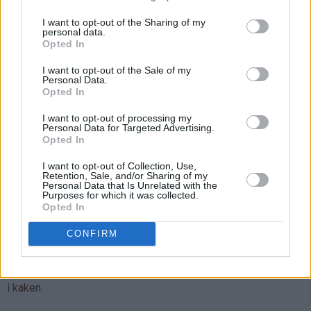
I want to opt-out of the Sharing of my
personal data.
Opted In
I want to opt-out of the Sale of my
Personal Data.
Opted In
I want to opt-out of processing my
Personal Data for Targeted Advertising.
Opted In
I want to opt-out of Collection, Use,
Retention, Sale, and/or Sharing of my
Tips:
Personal Data that Is Unrelated with the
Purposes for which it was collected.
♥
Opted In
Det er viktig for god smak på kaken at du bruker skikkelig
godt modne bananer!
CONFIRM
♥
Jeg brukte her 2 stk doble Japp (à 60 gram). Det går fint å
bruke en Japp til dersom du vil ha ekstra mye sjokoladebiter
i kaken.