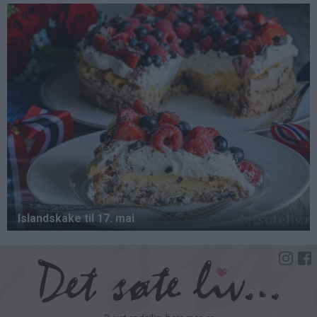
Hopp
til
hovedinnhold