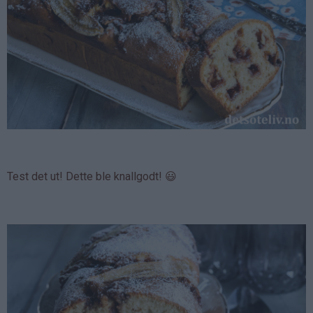
Test det ut! Dette ble knallgodt! 😃