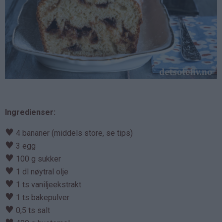
Ingredienser:
♥
4 bananer (middels store, se tips)
♥
3 egg
♥
100 g sukker
♥
1 dl nøytral olje
♥
1 ts vaniljeekstrakt
♥
1 ts bakepulver
♥
0,5 ts salt