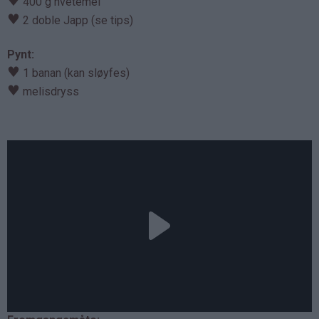
♥
400 g hvetemel
♥
2 doble Japp (se tips)
Pynt:
♥
1 banan (kan sløyfes)
♥
melisdryss