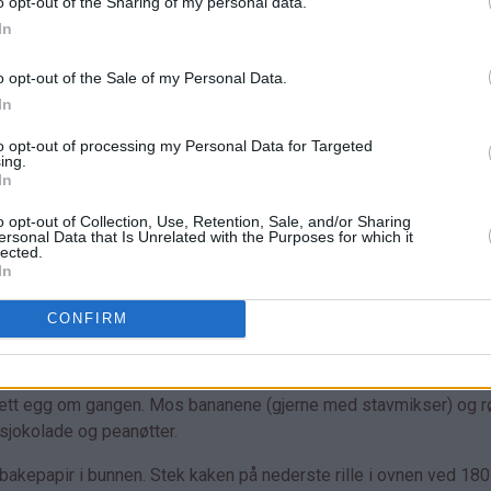
o opt-out of the Sharing of my personal data.
In
o opt-out of the Sale of my Personal Data.
In
to opt-out of processing my Personal Data for Targeted
ing.
In
o opt-out of Collection, Use, Retention, Sale, and/or Sharing
ersonal Data that Is Unrelated with the Purposes for which it
lected.
In
CONFIRM
 ett egg om gangen. Mos bananene (gjerne med stavmikser) og rø
kesjokolade og peanøtter.
 bakepapir i bunnen. Stek kaken på nederste rille i ovnen ved 180