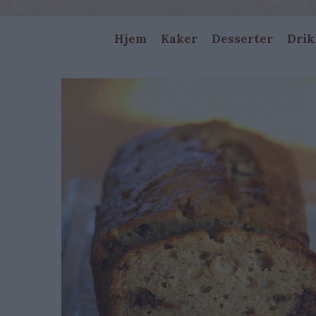
Main
Hjem
Kaker
Desserter
Drik
navigation