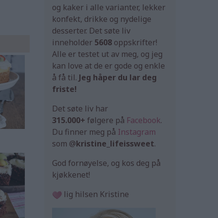
og kaker i alle varianter, lekker
konfekt, drikke og nydelige
desserter. Det søte liv
inneholder
5608
oppskrifter!
Alle er testet ut av meg, og jeg
kan love at de er gode og enkle
å få til.
Jeg håper du lar deg
friste!
Det søte liv har
315.000+
følgere på
Facebook
.
Du finner meg på
Instagram
som @
kristine_lifeissweet
.
God fornøyelse, og kos deg på
kjøkkenet!
lig hilsen Kristine