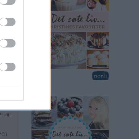
r inn.
°C i