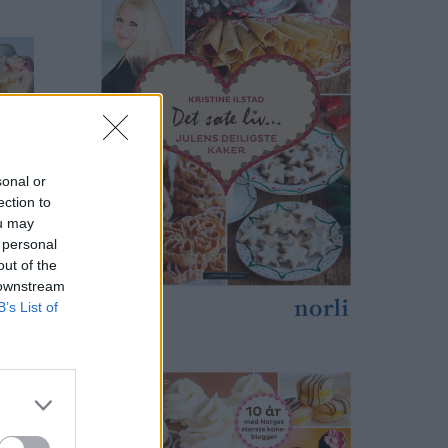
sonal or
ection to
ou may
 personal
out of the
 downstream
B’s List of
print