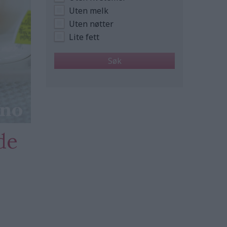
Uten melk
Uten nøtter
Lite fett
de