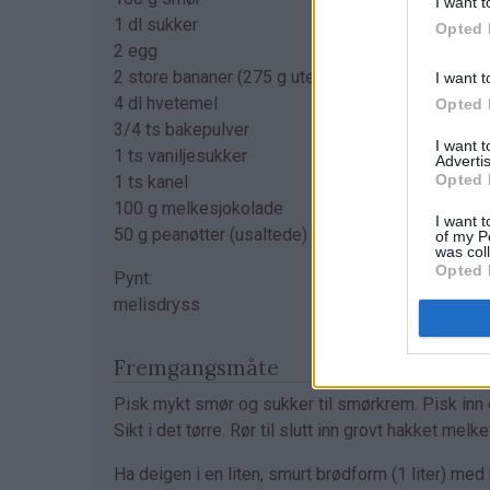
I want t
1 dl sukker
Opted 
2 egg
2 store bananer (275 g uten skall)
I want t
4 dl hvetemel
Opted 
3/4 ts bakepulver
I want 
1 ts vaniljesukker
Advertis
Opted 
1 ts kanel
100 g melkesjokolade
I want t
50 g peanøtter (usaltede)
of my P
was col
Opted 
Pynt:
melisdryss
Fremgangsmåte
Pisk mykt smør og sukker til smørkrem. Pisk inn
Sikt i det tørre. Rør til slutt inn grovt hakket mel
Ha deigen i en liten, smurt brødform (1 liter) med