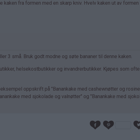
sne kaken fra formen med en skarp kniv. Hvelv kaken ut av formen
eller 3 små. Bruk godt modne og søte bananer til denne kaken.
utikker, helsekostbutikker og invandrerbutikker. Kjøpes som ofte
r eksempel oppskrift på "Banankake med cashewnøtter og rosiner
anankake med sjokolade og valnøtter" og "Banankake med sjoko