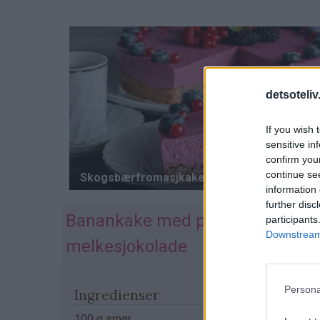
detsoteliv
If you wish 
sensitive in
confirm you
continue se
information 
further disc
Banankake med peanøtter og
participants
Downstream 
melkesjokolade
Persona
Ingredienser
100 g smør