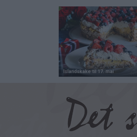
Hopp
til
hovedinnhold