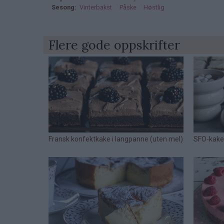
Sesong
Vinterbakst
Påske
Høstlig