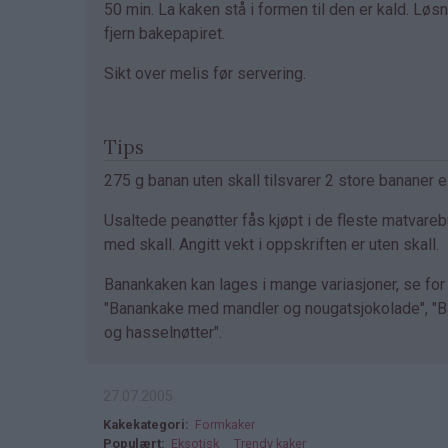
50 min. La kaken stå i formen til den er kald. Lø
fjern bakepapiret.
Sikt over melis før servering.
Tips
275 g banan uten skall tilsvarer 2 store bananer 
Usaltede peanøtter fås kjøpt i de fleste matvareb
med skall. Angitt vekt i oppskriften er uten skall.
Banankaken kan lages i mange variasjoner, se fo
"Banankake med mandler og nougatsjokolade", "B
og hasselnøtter".
27.07.2005
Kakekategori
Formkaker
Populært
Eksotisk
Trendy kaker