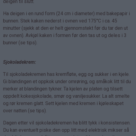
deigen til slutt.
Ha deigen i en rund form (24 cm i diameter) med bakepapir i
bunnen. Stek kaken nederst i ovnen ved 175°C i ca. 45
minutter (sjekk at den er helt gjennomstekt før du tar den ut
av ovnen). Avkjøl kaken i formen før den tas ut og deles i 3
bunner (se tips).
Sjokoladekrem:
Til sjokoladekremen has kremfløte, egg og sukker i en kjele.
Gi blandingen et oppkok under omrøring, og småkok litt til du
merker at blandingen tykner. Ta kjelen av platen og tilsett
oppdelt kokesjokolade, smør og vaniljesukker. La alt smelte
og rør kremen glatt. Sett kjelen med kremen i kjøleskapet
over natten (se tips).
Dagen etter vil sjokoladekremen ha blitt tykk i konsistensen.
Du kan eventuelt piske den opp litt med elektrisk mikser så