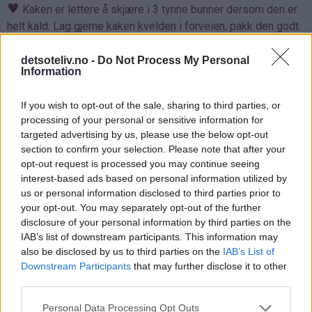
♥
Kaken er lettere å skjære i 3 tynne bunner dersom den er
helt kald. Lag gjerne kaken kvelden i forveien, pakk den godt
inn i plast og oppbevar i kjøleskapet over natten. Da vil kaken
bli såpass kald og fast at den er mye lettere å dele.
detsoteliv.no -
Do Not Process My Personal
Information
♥
Du kan bruke ferdigkjøpt eller
hjemmelaget vaniljekrem
i
fyllet. Bruker du hjemmelaget, er det viktig at vaniljekremen er
If you wish to opt-out of the sale, sharing to third parties, or
processing of your personal or sensitive information for
helt avkjølt og tykk for du bruker den i kaken.
targeted advertising by us, please use the below opt-out
♥
section to confirm your selection. Please note that after your
Kaken kan fryses, også med fyll, sjokoladekrem og pynt.
opt-out request is processed you may continue seeing
interest-based ads based on personal information utilized by
Dette innlegget er ikke sponset, men jeg tenker at det kan
us or personal information disclosed to third parties prior to
være nyttig for dere å vite hvor jeg har kjøpt
your opt-out. You may separately opt-out of the further
kakepynteutstyret jeg har brukt:
disclosure of your personal information by third parties on the
IAB’s list of downstream participants. This information may
♥
Som pynt har jeg brukt hvit og lyserosa marsipan. Fondant
also be disclosed by us to third parties on the
IAB’s List of
kan også brukes. Jeg liker best smaken på marsipan og
Downstream Participants
that may further disclose it to other
bruker alltid det hvis det finnes i den fargen jeg ønsker å ha.
third parties.
Du finner farget marsipan i mange varianter i nettbutikken til
slikkepott.no, se
her
. Rosa og hvit marsipan finnes også
Personal Data Processing Opt Outs