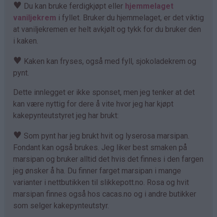
♥
Du kan bruke ferdigkjøpt eller
hjemmelaget
vaniljekrem
i fyllet. Bruker du hjemmelaget, er det viktig
at vaniljekremen er helt avkjølt og tykk for du bruker den
i kaken.
♥
Kaken kan fryses, også med fyll, sjokoladekrem og
pynt.
Dette innlegget er ikke sponset, men jeg tenker at det
kan være nyttig for dere å vite hvor jeg har kjøpt
kakepynteutstyret jeg har brukt:
♥
Som pynt har jeg brukt hvit og lyserosa marsipan.
Fondant kan også brukes. Jeg liker best smaken på
marsipan og bruker alltid det hvis det finnes i den fargen
jeg ønsker å ha. Du finner farget marsipan i mange
varianter i nettbutikken til slikkepott.no. Rosa og hvit
marsipan finnes også hos cacas.no og i andre butikker
som selger kakepynteutstyr.