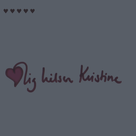
♥
♥
♥
♥
♥