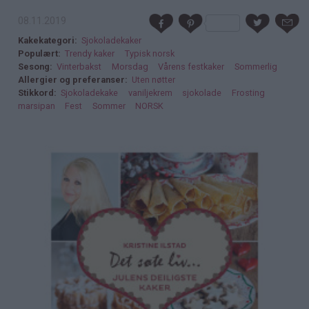
08.11.2019
Kakekategori
Sjokoladekaker
Populært
Trendy kaker
Typisk norsk
Sesong
Vinterbakst
Morsdag
Vårens festkaker
Sommerlig
Allergier og preferanser
Uten nøtter
Stikkord
Sjokoladekake
vaniljekrem
sjokolade
Frosting
marsipan
Fest
Sommer
NORSK