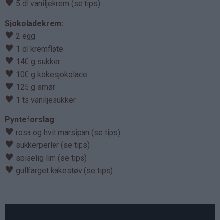
♥
5 dl vaniljekrem (se tips)
Sjokoladekrem:
♥
2 egg
♥
1 dl kremfløte
♥
140 g sukker
♥
100 g kokesjokolade
♥
125 g smør
♥
1 ts vaniljesukker
Pynteforslag:
♥
rosa og hvit marsipan (se tips)
♥
sukkerperler (se tips)
♥
spiselig lim (se tips)
♥
gullfarget kakestøv (se tips)