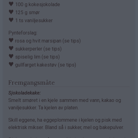
♥
100 g kokesjokolade
♥
125 g smør
♥
1 ts vaniljesukker
Pynteforslag:
♥
rosa og hvit marsipan (se tips)
♥
sukkerperler (se tips)
♥
spiselig lim (se tips)
♥
gullfarget kakestøv (se tips)
Fremgangsmåte
Sjokoladekake:
Smelt smøret i en kjele sammen med vann, kakao og
vaniljesukker. Ta kjelen av platen.
Skill eggene, ha eggeplommene i kjelen og pisk med
elektrisk mikser. Bland så i sukker, mel og bakepulver.