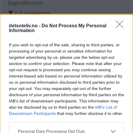
Ingredienser
♥
3 dl vaniljekesam
♥
2 ss chiafrø (se tips)
detsoteliv.no -
Do Not Process My Personal
Information
Toppingforslag:
♥
granateplekjerner
If you wish to opt-out of the sale, sharing to third parties, or
♥
pasjonsfrukt
processing of your personal or sensitive information for
♥
moreller
targeted advertising by us, please use the below opt-out
section to confirm your selection. Please note that after your
opt-out request is processed you may continue seeing
Fremgangsmåte
interest-based ads based on personal information utilized by
us or personal information disclosed to third parties prior to
Finn frem to glass og fordel vaniljekesamen med ca like
your opt-out. You may separately opt-out of the further
mye i hvert glass.
disclosure of your personal information by third parties on the
IAB’s list of downstream participants. This information may
Rør 1 ss chiafrø sammen med vaniljekesamen i hvert av
also be disclosed by us to third parties on the
IAB’s List of
glassene.
Downstream Participants
that may further disclose it to other
third parties.
Sett glassene i kjøleskapet over natten (eller minst et
par timer).
Personal Data Processing Opt Outs