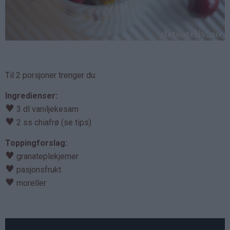
Til 2 porsjoner trenger du:
Ingredienser:
♥
3 dl vaniljekesam
♥
2 ss chiafrø (se tips)
Toppingforslag:
♥
granateplekjerner
♥
pasjonsfrukt
♥
moreller