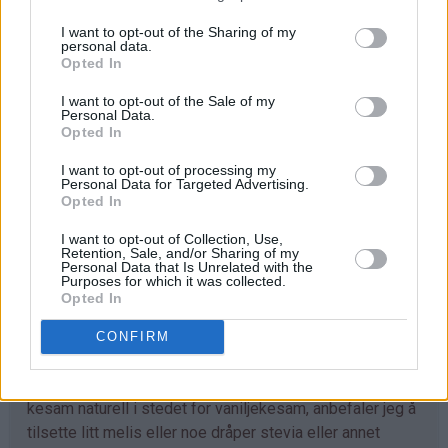
Server chiapuddingen med det du liker, for eksempel
I want to opt-out of the Sharing of my
personal data.
granateplekjerner, moreller og pasjonsfrukt.
Opted In
I want to opt-out of the Sale of my
Personal Data.
Tips
Opted In
♥
Chiafrø fås kjøpt i helsekostforretninger og
I want to opt-out of processing my
velassorterte matvarebutikker.
Personal Data for Targeted Advertising.
Opted In
♥
Det er ikke noe i veien for å tilsette mindre mengde
I want to opt-out of Collection, Use,
chiafrø, hvis du ønsker at de skal bli mindre
Retention, Sale, and/or Sharing of my
Personal Data that Is Unrelated with the
dominerende. Jeg pleier å variere, og av og til synes jeg
Purposes for which it was collected.
det er passe å bare blande 1 ts chiafrø i hvert glass i
Opted In
stedet for 1 ss.
CONFIRM
♥
Vaniljekesam er såpass søt at jeg synes det er
unødvendig å tilsette ekstra søtning. Bruker du vanlig
kesam naturell i stedet for vaniljekesam, anbefaler jeg å
tilsette litt melis eller noe dråper stevia eller annet