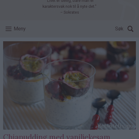
"Livet er deilig, bare man er
karaktersvak nok til å nyte det."
– Sokrates
Meny
Søk
Chiapudding med vaniljekesam