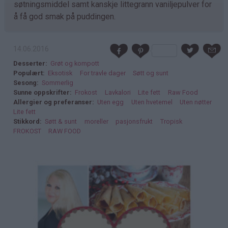
søtningsmiddel samt kanskje littegrann vaniljepulver for
å få god smak på puddingen.
14.06.2016
Desserter
Grøt og kompott
Populært
Eksotisk
For travle dager
Søtt og sunt
Sesong
Sommerlig
Sunne oppskrifter
Frokost
Lavkalori
Lite fett
Raw Food
Allergier og preferanser
Uten egg
Uten hvetemel
Uten nøtter
Lite fett
Stikkord
Søtt & sunt
moreller
pasjonsfrukt
Tropisk
FROKOST
RAW FOOD