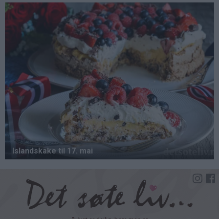
Hopp
til
hovedinnhold