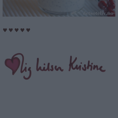
♥
♥
♥
♥
♥