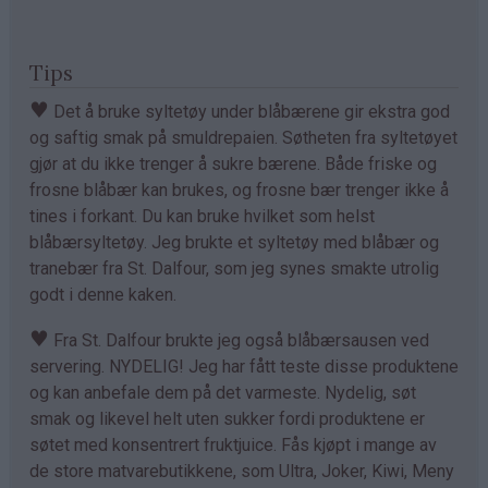
Tips
♥
Det å bruke syltetøy under blåbærene gir ekstra god
og saftig smak på smuldrepaien. Søtheten fra syltetøyet
gjør at du ikke trenger å sukre bærene. Både friske og
frosne blåbær kan brukes, og frosne bær trenger ikke å
tines i forkant. Du kan bruke hvilket som helst
blåbærsyltetøy. Jeg brukte et syltetøy med blåbær og
tranebær fra St. Dalfour, som jeg synes smakte utrolig
godt i denne kaken.
♥
Fra St. Dalfour brukte jeg også blåbærsausen ved
servering. NYDELIG! Jeg har fått teste disse produktene
og kan anbefale dem på det varmeste. Nydelig, søt
smak og likevel helt uten sukker fordi produktene er
søtet med konsentrert fruktjuice. Fås kjøpt i mange av
de store matvarebutikkene, som Ultra, Joker, Kiwi, Meny