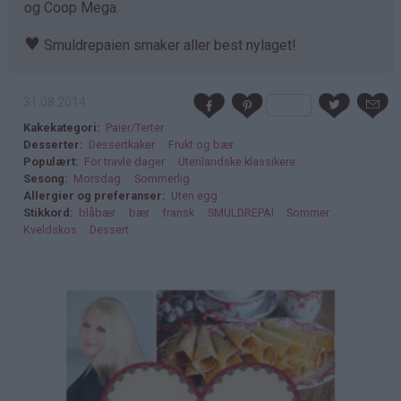
og Coop Mega.
♥
Smuldrepaien smaker aller best nylaget!
31.08.2014
Kakekategori
Paier/Terter
Desserter
Dessertkaker
Frukt og bær
Populært
For travle dager
Utenlandske klassikere
Sesong
Morsdag
Sommerlig
Allergier og preferanser
Uten egg
Stikkord
blåbær
bær
fransk
SMULDREPAI
Sommer
Kveldskos
Dessert