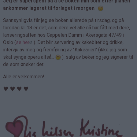
Jeg er superspent på å se boken min som etter planen
ankommer lageret til forlaget i morgen
.
Sannsynligvis får jeg se boken allerede på tirsdag, og på
torsdag kl. 18 er det, som dere vel alle nå har fått med dere,
lanseringsaften hos Cappelen Damm i Akersgata 47/49 i
Oslo (
se her
). Det blir servering av kakebiter og drikke,
intervju av meg og fremføring av "Kakearien" (ikke jeg som
skal synge opera altså...
), salg av bøker og jeg signerer til
de som ønsker det.
Alle er velkommen!
♥
♥
♥
♥