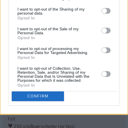
I want to opt-out of the Sharing of my
personal data.
Opted In
I want to opt-out of the Sale of my
Personal Data.
Opted In
I want to opt-out of processing my
Personal Data for Targeted Advertising.
Opted In
Ingredienser
I want to opt-out of Collection, Use,
Smuldredeig:
Retention, Sale, and/or Sharing of my
Personal Data that Is Unrelated with the
♥
100 g hvetemel
Purposes for which it was collected.
♥
50 g hvitt sukker
Opted In
♥
50 g brunt sukker (demerara)
CONFIRM
♥
0,5 ts kanel
♥
100 g smør
Fyll:
♥
250 g blåbærsyltetøy (se tips)