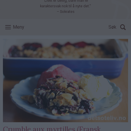
"Livet er deilig, bare man er
karaktersvak nok til å nyte det."
– Sokrates
Meny
Søk
Crumble aux myrtilles (Fransk