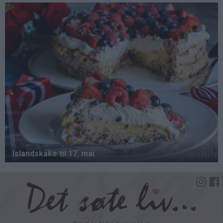
Hopp
til
hovedinnhold