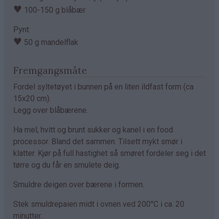
♥
100-150 g blåbær
Pynt:
♥
50 g mandelflak
Fremgangsmåte
Fordel syltetøyet i bunnen på en liten ildfast form (ca
15x20 cm).
Legg over blåbærene.
Ha mel, hvitt og brunt sukker og kanel i en food
processor. Bland det sammen. Tilsett mykt smør i
klatter. Kjør på full hastighet så smøret fordeler seg i det
tørre og du får en smulete deig.
Smuldre deigen over bærene i formen.
Stek smuldrepaien midt i ovnen ved 200°C i ca. 20
minutter.