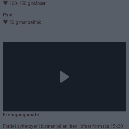
♥
100-150 g blåbær
Pynt:
♥
50 g mandelflak
Fremgangsmåte:
Fordel syltetøyet i bunnen på en liten ildfast form (ca 15x20