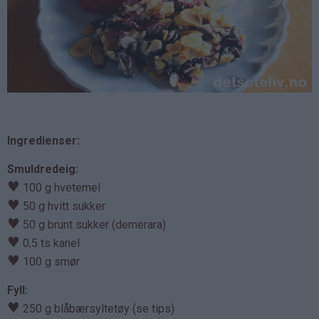
Ingredienser:
Smuldredeig:
♥
100 g hvetemel
♥
50 g hvitt sukker
♥
50 g brunt sukker (demerara)
♥
0,5 ts kanel
♥
100 g smør
Fyll:
♥
250 g blåbærsyltetøy (se tips)