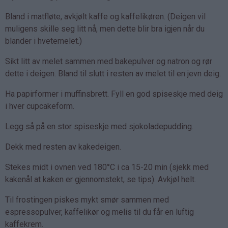
Bland i matfløte, avkjølt kaffe og kaffelikøren. (Deigen vil
muligens skille seg litt nå, men dette blir bra igjen når du
blander i hvetemelet.)
Sikt litt av melet sammen med bakepulver og natron og rør
dette i deigen. Bland til slutt i resten av melet til en jevn deig.
Ha papirformer i muffinsbrett. Fyll en god spiseskje med deig
i hver cupcakeform.
Legg så på en stor spiseskje med sjokoladepudding.
Dekk med resten av kakedeigen.
Stekes midt i ovnen ved 180°C i ca 15-20 min (sjekk med
kakenål at kaken er gjennomstekt, se tips). Avkjøl helt.
Til frostingen piskes mykt smør sammen med
espressopulver, kaffelikør og melis til du får en luftig
kaffekrem.