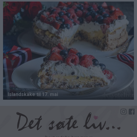
Hopp
til
hovedinnhold