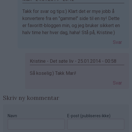
Som
Takk for svar og tips:) Klart det er mye jobb å
svar
konvertere fra en "gammel" side til en ny! Dette
på
er favoritt-bloggen min, og jeg bruker sikkert en
av
halv time her hver dag, haha! Stå på, Kristine:)
Kristine
Svar
-
Det…
Kristine - Det søte liv - 25.01.2014 - 00:58
Som
Så koselig:) Takk Mari!
svar
Svar
på
av
Skriv ny kommentar
Mari
(ikke
bekreftet)
Navn
E-post (publiseres ikke)