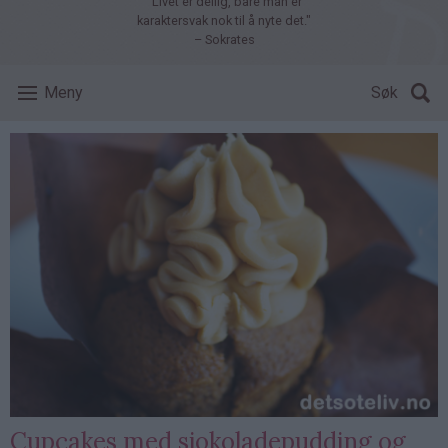
"Livet er deilig, bare man er
karaktersvak nok til å nyte det."
– Sokrates
Meny
Søk
Cupcakes med sjokoladepudding og