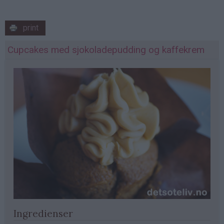
print
Cupcakes med sjokoladepudding og kaffekrem
Ingredienser