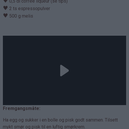
♥
0,5 dl coffee liqueur (se tips)
♥
2 ts espressopulver
♥
500 g melis
Fremgangsmåte:
Ha egg og sukker i en bolle og pisk godt sammen. Tilsett
mykt smør og pisk til en luftig smørkrem.