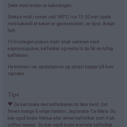
Dekk med resten av kakedeigen.
Stekes midt i ovnen ved 180°C i ca 15-20 min (sjekk
med kakenål at kaken er gjennomstekt, se tips). Avkjøl
helt.
Til frostingen piskes mykt smør sammen med
espressopulver, kaffelikør og melis til du får en luftig
kaffekrem.
Ha kremen i en sprøytepose og sprøyt topper på hver
cupcake.
Tips
♥
Du kan bruke den kaffelikøren du liker best. Det
finnes mange å velge mellom. Jeg brukte Tia Maria. Du
kan også bruke Kahlua eller annen kaffelikør som Irish
coffee liqueur. Du kan også bruke kremete kaffelikør