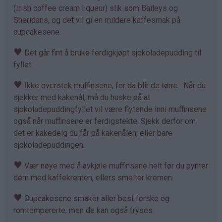
(Irish coffee cream liqueur) slik som Baileys og
Sheridans, og det vil gi en mildere kaffesmak på
cupcakesene.
♥
Det går fint å bruke ferdigkjøpt sjokoladepudding til
fyllet.
♥
Ikke overstek muffinsene, for da blir de tørre. Når du
sjekker med kakenål, må du huske på at
sjokoladepuddingfyllet vil være flytende inni muffinsene
også når muffinsene er ferdigstekte. Sjekk derfor om
det er kakedeig du får på kakenålen, eller bare
sjokoladepuddingen.
♥
Vær nøye med å avkjøle muffinsene helt før du pynter
dem med kaffekremen, ellers smelter kremen.
♥
Cupcakesene smaker aller best ferske og
romtempererte, men de kan også fryses.