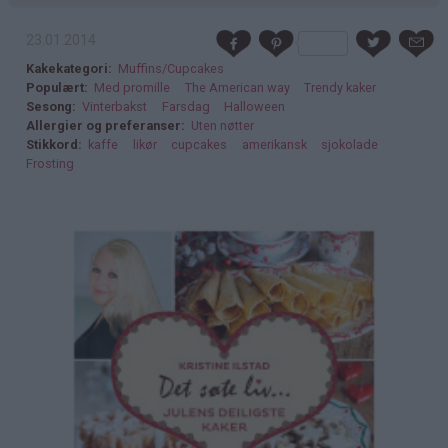
23.01.2014
Kakekategori
Muffins/Cupcakes
Populært
Med promille
The American way
Trendy kaker
Sesong
Vinterbakst
Farsdag
Halloween
Allergier og preferanser
Uten nøtter
Stikkord
kaffe
likør
cupcakes
amerikansk
sjokolade
Frosting