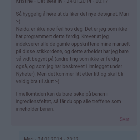
Kristine - Det søte liv - 24.01.2014 - 00:17
Som
Så hyggelig å høre at du liker det nye designet, Mari
svar
:-)
på
Neida, er ikke noe feil hos deg. Det er jeg som ikke
av
har programmert dette ferdig. Krever at jeg
Mari
indekserer alle de gamle oppskriftene mine manuelt
(ikke
på disse stikkordene, og dette arbeidet har jeg bare
bekreftet)
så vidt begynt på (andre ting som ikke er ferdig
også, og som jeg har beskrevet i innlegget under
Nyheter). Men det kommer litt etter litt og skal bli
veldig bra til slutt :-)
I mellomtiden kan du bare søke på banan i
ingrediensfeltet, så får du opp alle treffene som
inneholder banan.
Svar
Mari - 24.01.2014 - 23:12