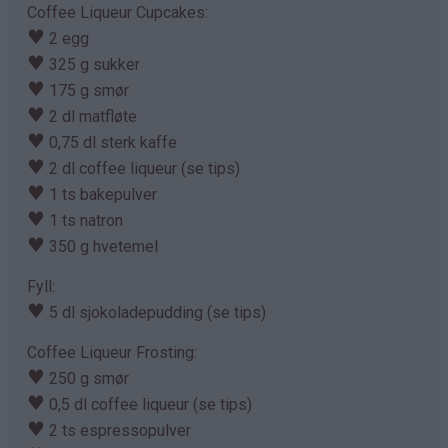
Coffee Liqueur Cupcakes:
♥
2 egg
♥
325 g sukker
♥
175 g smør
♥
2 dl matfløte
♥
0,75 dl sterk kaffe
♥
2 dl coffee liqueur (se tips)
♥
1 ts bakepulver
♥
1 ts natron
♥
350 g hvetemel
Fyll:
♥
5 dl sjokoladepudding (se tips)
Coffee Liqueur Frosting:
♥
250 g smør
♥
0,5 dl coffee liqueur (se tips)
♥
2 ts espressopulver