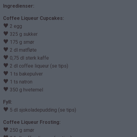
Ingredienser:
Coffee Liqueur Cupcakes:
♥
2 egg
♥
325 g sukker
♥
175 g smør
♥
2 dl matfløte
♥
0,75 dl sterk kaffe
♥
2 dl coffee liqueur (se tips)
♥
1 ts bakepulver
♥
1 ts natron
♥
350 g hvetemel
Fyll:
♥
5 dl sjokoladepudding (se tips)
Coffee Liqueur Frosting:
♥
250 g smør