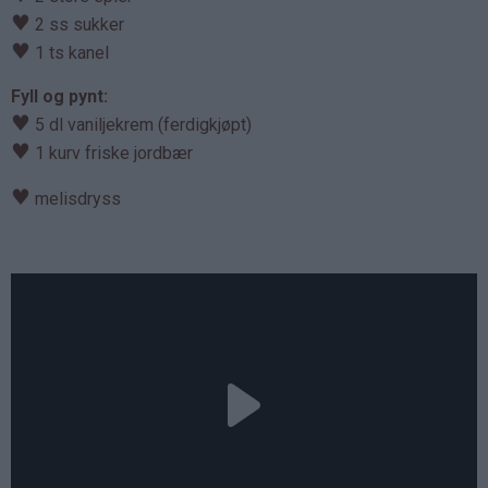
♥
2 ss sukker
♥
1 ts kanel
Fyll og pynt:
♥
5 dl vaniljekrem (ferdigkjøpt)
♥
1 kurv friske jordbær
♥
melisdryss