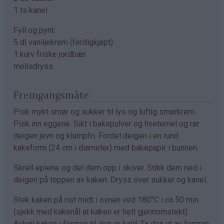
1 ts kanel
Fyll og pynt:
5 dl vaniljekrem (ferdigkjøpt)
1 kurv friske jordbær
melisdryss
Fremgangsmåte
Pisk mykt smør og sukker til lys og luftig smørkrem.
Pisk inn eggene. Sikt i bakepulver og hvetemel og rør
deigen jevn og klumpfri. Fordel deigen i en rund
kakeform (24 cm i diameter) med bakepapir i bunnen.
Skrell eplene og del dem opp i skiver. Stikk dem ned i
deigen på toppen av kaken. Dryss over sukker og kanel.
Stek kaken på rist midt i ovnen ved 180°C i ca 50 min
(sjekk med kakenål at kaken er helt gjennomstekt).
Avkjøl kaken i formen til den er kald. Ta den ut av formen