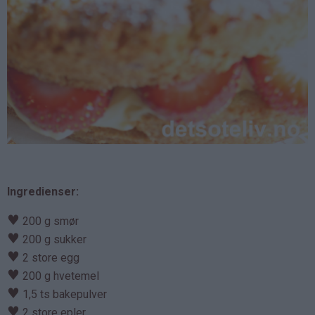
Ingredienser:
♥
200 g smør
♥
200 g sukker
♥
2 store egg
♥
200 g hvetemel
♥
1,5 ts bakepulver
♥
2 store epler