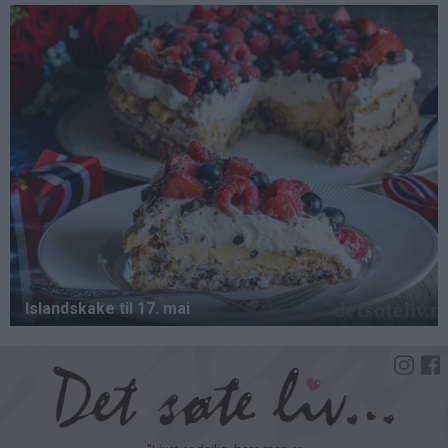
Hopp
til
hovedinnhold