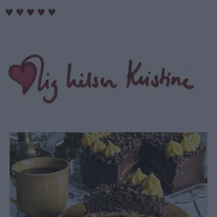
♥
♥
♥
♥
♥