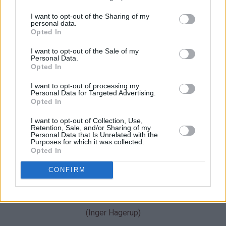
I want to opt-out of the Sharing of my
personal data.
Opted In
I want to opt-out of the Sale of my
Personal Data.
Opted In
I want to opt-out of processing my
Personal Data for Targeted Advertising.
Opted In
I want to opt-out of Collection, Use,
Retention, Sale, and/or Sharing of my
I et landskap nytt og uten minner
Personal Data that Is Unrelated with the
Purposes for which it was collected.
Opted In
står et epletre i blomst og skinner.
CONFIRM
Epletreet dufter nyskapt sommer.
Her har tiden aldri vært. Den kommer.
(Inger Hagerup)