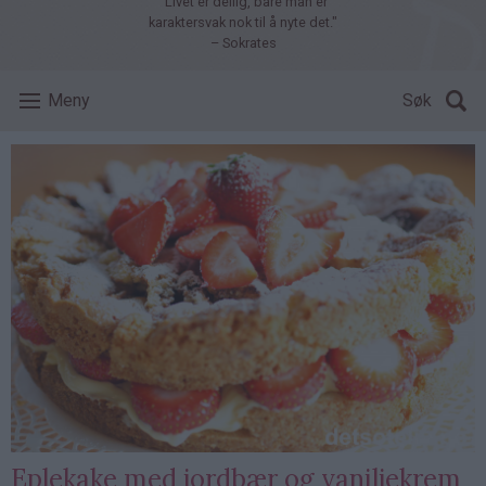
"Livet er deilig, bare man er
karaktersvak nok til å nyte det."
– Sokrates
Meny
Søk
Eplekake med jordbær og vaniljekrem