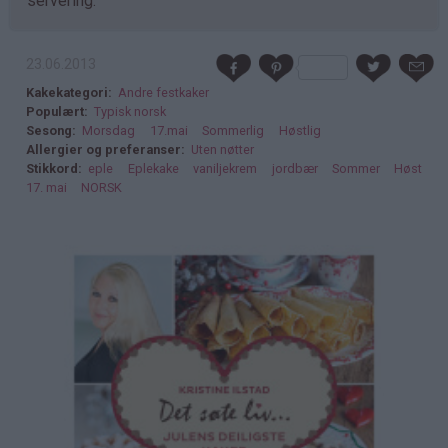
servering.
23.06.2013
Kakekategori
Andre festkaker
Populært
Typisk norsk
Sesong
Morsdag
17.mai
Sommerlig
Høstlig
Allergier og preferanser
Uten nøtter
Stikkord
eple
Eplekake
vaniljekrem
jordbær
Sommer
Høst
17. mai
NORSK