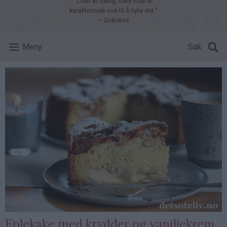
"Livet er deilig, bare man er
karaktersvak nok til å nyte det."
– Sokrates
Meny
Søk
Eplekake med krydder og vaniljekrem