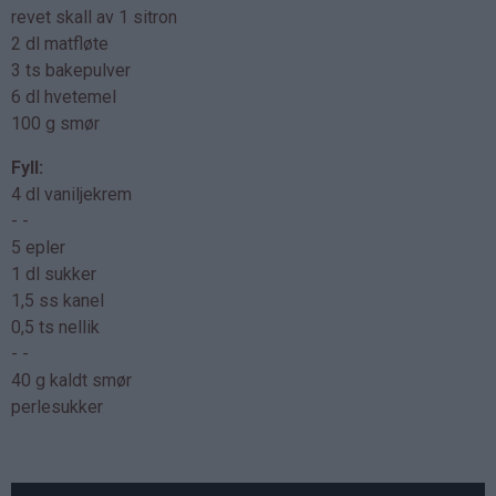
revet skall av 1 sitron
2 dl matfløte
3 ts bakepulver
6 dl hvetemel
100 g smør
Fyll:
4 dl vaniljekrem
- -
5 epler
1 dl sukker
1,5 ss kanel
0,5 ts nellik
- -
40 g kaldt smør
perlesukker