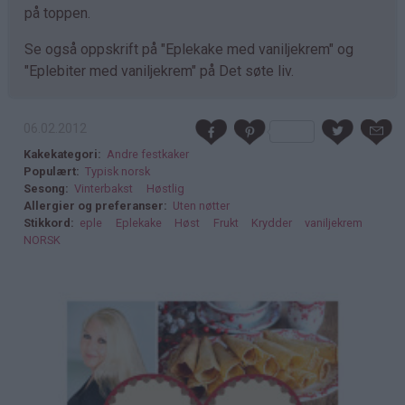
på toppen.
Se også oppskrift på "Eplekake med vaniljekrem" og
"Eplebiter med vaniljekrem" på Det søte liv.
06.02.2012
Kakekategori
Andre festkaker
Populært
Typisk norsk
Sesong
Vinterbakst
Høstlig
Allergier og preferanser
Uten nøtter
Stikkord
eple
Eplekake
Høst
Frukt
Krydder
vaniljekrem
NORSK