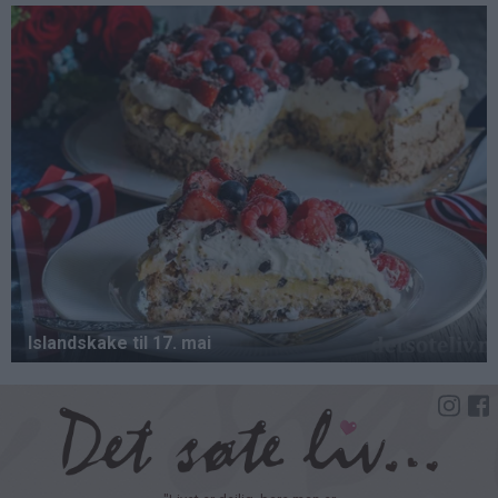
Hopp
til
hovedinnhold