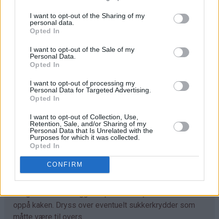
- -
I want to opt-out of the Sharing of my
40 g kaldt smør
personal data.
Opted In
perlesukker
I want to opt-out of the Sale of my
Personal Data.
Fremgangsmåte
Opted In
Pisk egg og sukker til eggedosis. Bland i revet
I want to opt-out of processing my
sitronskall og matfløte. Sikt mel og bakepulver og bland
Personal Data for Targeted Advertising.
Opted In
i sammen med smeltet smør.
I want to opt-out of Collection, Use,
Ha deigen i en rund form (26 cm i diameter) med
Retention, Sale, and/or Sharing of my
bakepapir i bunnen.
Personal Data that Is Unrelated with the
Purposes for which it was collected.
Opted In
Legg på vaniljekrem i klatter.
CONFIRM
Skrell eplene og del opp i båter. Ha sukker og krydder i
en bolle og ha i epleskivene. Vend godt på dem så de
blir godt dekket. Legg så eplebitene i pent mønster
oppå kaken. Dryss over eventuelt sukkerkrydder som
måtte være til overs.