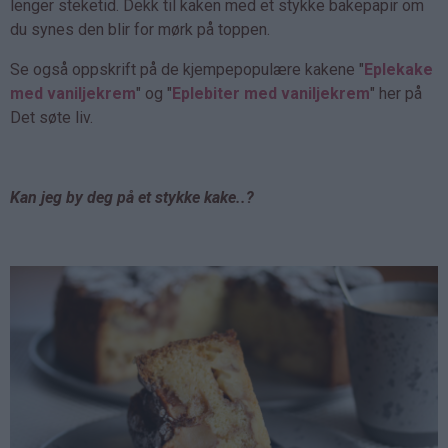
lenger steketid. Dekk til kaken med et stykke bakepapir om
du synes den blir for mørk på toppen.
Se også oppskrift på de kjempepopulære kakene "
Eplekake
med vaniljekrem
" og "
Eplebiter med vaniljekrem
" her på
Det søte liv.
Kan jeg by deg på et stykke kake..?