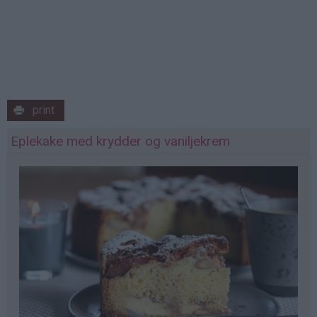
print
Eplekake med krydder og vaniljekrem