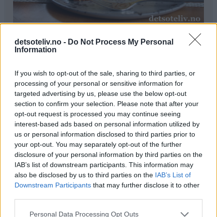
Ingredienser
detsoteliv.no -
Do Not Process My Personal
Information
4 egg
3 dl sukker
If you wish to opt-out of the sale, sharing to third parties, or
revet skall av 1 sitron
processing of your personal or sensitive information for
2 dl matfløte
targeted advertising by us, please use the below opt-out
3 ts bakepulver
section to confirm your selection. Please note that after your
6 dl hvetemel
opt-out request is processed you may continue seeing
100 g smør
interest-based ads based on personal information utilized by
us or personal information disclosed to third parties prior to
Fyll:
your opt-out. You may separately opt-out of the further
disclosure of your personal information by third parties on the
4 dl vaniljekrem
IAB’s list of downstream participants. This information may
- -
also be disclosed by us to third parties on the
IAB’s List of
5 epler
Downstream Participants
that may further disclose it to other
1 dl sukker
third parties.
1,5 ss kanel
0,5 ts nellik
Personal Data Processing Opt Outs