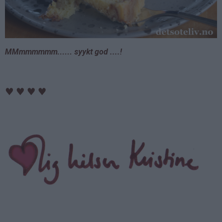
MMmmmmmm...... syykt god ....!
♥
♥
♥
♥