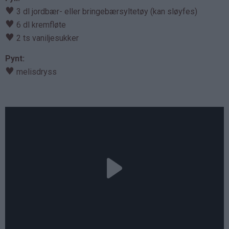
♥
3 dl jordbær- eller bringebærsyltetøy (kan sløyfes)
♥
6 dl kremfløte
♥
2 ts vaniljesukker
Pynt:
♥
melisdryss