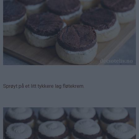
Sprøyt på et litt tykkere lag fløtekrem.