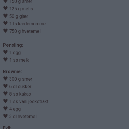
♥
150 g smør
♥
125 g melis
♥
50 g gjær
♥
1 ts kardemomme
♥
750 g hvetemel
Pensling:
♥
1 egg
♥
1 ss melk
Brownie:
♥
300 g smør
♥
6 dl sukker
♥
8 ss kakao
♥
1 ss vaniljeekstrakt
♥
4 egg
♥
3 dl hvetemel
Fyll: