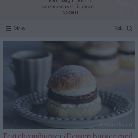
"Livet er deilig, bare man er
karaktersvak nok til å nyte det."
– Sokrates
Meny
Søk
Fastelavnsburger (Dessertburger med