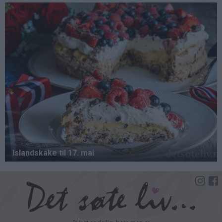
Hopp
til
hovedinnhold