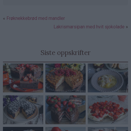
Frøknekkebrød med mandler
Lakrismarsipan med hvit sjokolade
Siste oppskrifter