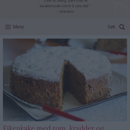
"Livet er deilig, bare man er
karaktersvak nok til å nyte det."
– Sokrates
Meny
Søk
Fikenkake med rom, krydder og