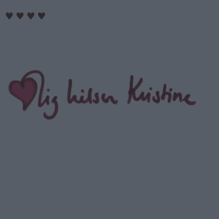
♥
♥
♥
♥