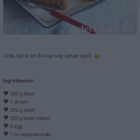
Joda, det er lov å kose seg i januar også..
Ingredienser:
♥
500 g fiken
♥
1 dl rom
♥
200 g smør
♥
200 g brunt sukker
♥
3 egg
♥
1 ts vaniljeekstrakt