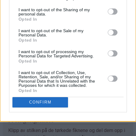
♥
1 dl rom
I want to opt-out of the Sharing of my
♥
200 g smør
personal data.
♥
Opted In
200 g brunt sukker
♥
3 egg
I want to opt-out of the Sale of my
♥
Personal Data.
1 ts vaniljeekstrakt
Opted In
♥
1 ts bakepulver
♥
1 ts nellik
I want to opt-out of processing my
Personal Data for Targeted Advertising.
♥
1 ts muskat
Opted In
♥
2 ts kanel
I want to opt-out of Collection, Use,
♥
250 g hvetemel
Retention, Sale, and/or Sharing of my
Personal Data that Is Unrelated with the
♥
150 g valnøtter
Purposes for which it was collected.
Opted In
Pynt:
♥
CONFIRM
melisdryss
Fremgangsmåte
Klipp av stilken på de tørkede fiknene og del dem opp i