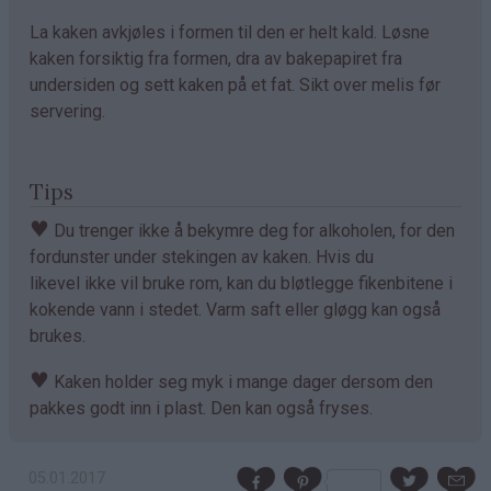
La kaken avkjøles i formen til den er helt kald. Løsne
kaken forsiktig fra formen, dra av bakepapiret fra
undersiden og sett kaken på et fat. Sikt over melis før
servering.
Tips
♥
Du trenger ikke å bekymre deg for alkoholen, for den
fordunster under stekingen av kaken. Hvis du
likevel ikke vil bruke rom, kan du bløtlegge fikenbitene i
kokende vann i stedet. Varm saft eller gløgg kan også
brukes.
♥
Kaken holder seg myk i mange dager dersom den
pakkes godt inn i plast. Den kan også fryses.
05.01.2017