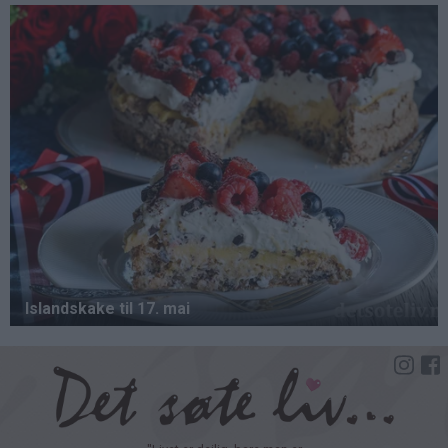
Hopp
til
hovedinnhold