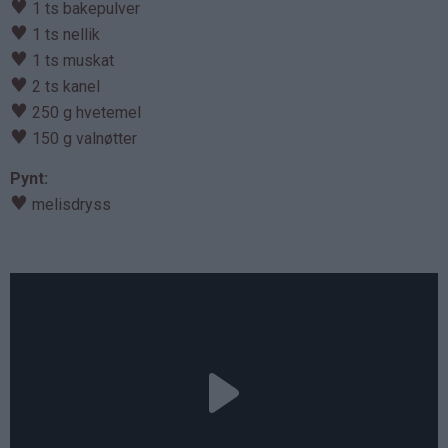
♥
1 ts bakepulver
♥
1 ts nellik
♥
1 ts muskat
♥
2 ts kanel
♥
250 g hvetemel
♥
150 g valnøtter
Pynt:
♥
melisdryss