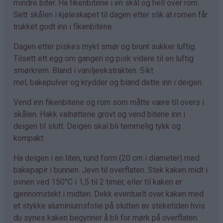
mindre biter. Ha fikenbitene i en skål og hell over rom.
Sett skålen i kjøleskapet til dagen etter slik at romen får
trukket godt inn i fikenbitene.
Dagen etter piskes mykt smør og brunt sukker luftig.
Tilsett ett egg om gangen og pisk videre til en luftig
smørkrem. Bland i vaniljeekstrakten. Sikt
mel, bakepulver og krydder og bland dette inn i deigen.
Vend inn fikenbitene og rom som måtte være til overs i
skålen. Hakk valnøttene grovt og vend bitene inn i
deigen til slutt. Deigen skal bli temmelig tykk og
kompakt.
Ha deigen i en liten, rund form (20 cm i diameter) med
bakepapir i bunnen. Jevn til overflaten. Stek kaken midt i
ovnen ved 150°C i 1,5 til 2 timer, eller til kaken er
gjennomstekt i midten. Dekk eventuelt over kaken med
et stykke aluminiumsfolie på slutten av steketiden hvis
du synes kaken begynner å bli for mørk på overflaten.