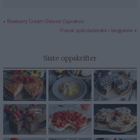
Blueberry Cream Cheese Cupcakes
Fransk sjokoladekake i langpanne
Siste oppskrifter