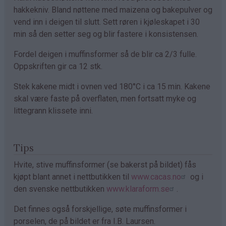
hakkekniv. Bland nøttene med maizena og bakepulver og
vend inn i deigen til slutt. Sett røren i kjøleskapet i 30
min så den setter seg og blir fastere i konsistensen.
Fordel deigen i muffinsformer så de blir ca 2/3 fulle.
Oppskriften gir ca 12 stk.
Stek kakene midt i ovnen ved 180°C i ca 15 min. Kakene
skal være faste på overflaten, men fortsatt myke og
littegrann klissete inni.
Tips
Hvite, stive muffinsformer (se bakerst på bildet) fås
kjøpt blant annet i nettbutikken til
www.cacas.no
og i
den svenske nettbutikken
www.klaraform.se
.
Det finnes også forskjellige, søte muffinsformer i
porselen, de på bildet er fra I.B. Laursen.