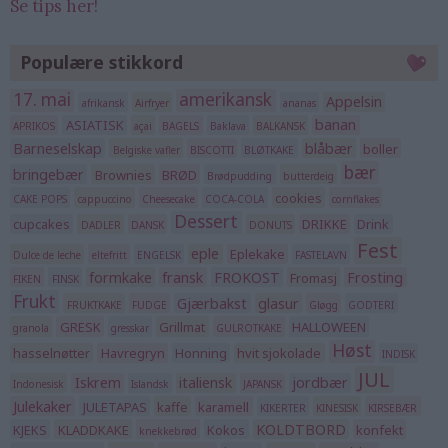
Se tips her!
Populære stikkord
17. mai
amerikansk
Appelsin
afrikansk
Airfryer
ananas
banan
ASIATISK
APRIKOS
açai
BAGELS
Baklava
BALKANSK
Barneselskap
blåbær
boller
Belgiske vafler
BISCOTTI
BLØTKAKE
bær
bringebær
Brownies
BRØD
Brødpudding
butterdeig
cookies
CAKE POPS
cappuccino
Cheesecake
COCA-COLA
cornflakes
Dessert
cupcakes
DRIKKE
Drink
DADLER
DANSK
DONUTS
Fest
eple
Eplekake
Dulce de leche
eltefritt
ENGELSK
FASTELAVN
formkake
fransk
FROKOST
Frosting
Fromasj
FIKEN
FINSK
Frukt
Gjærbakst
glasur
FRUKTKAKE
FUDGE
Gløgg
GODTERI
GRESK
Grillmat
HALLOWEEN
granola
gresskar
GULROTKAKE
Høst
hasselnøtter
Havregryn
Honning
hvit sjokolade
INDISK
JUL
Iskrem
italiensk
jordbær
Indonesisk
Islandsk
JAPANSK
Julekaker
JULETAPAS
kaffe
karamell
KIKERTER
KINESISK
KIRSEBÆR
KOLDTBORD
KJEKS
KLADDKAKE
Kokos
konfekt
knekkebrød