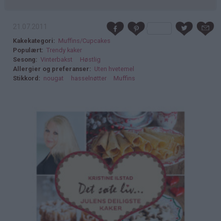
21.07.2011
Kakekategori
Muffins/Cupcakes
Populært
Trendy kaker
Sesong
Vinterbakst
Høstlig
Allergier og preferanser
Uten hvetemel
Stikkord
nougat
hasselnøtter
Muffins