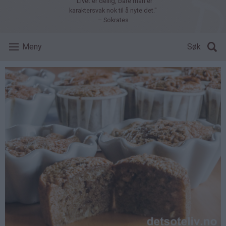
"Livet er deilig, bare man er
karaktersvak nok til å nyte det."
– Sokrates
Meny
Søk