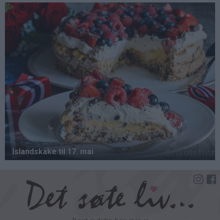
Hopp
til
hovedinnhold