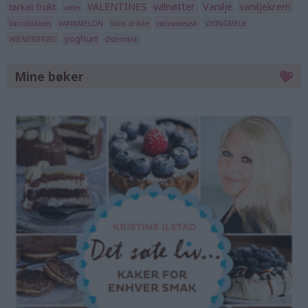
VALENTINES
valnøtter
Vanilje
vaniljekrem
tørket frukt
vafler
Vannbakkels
VANNMELON
Varm drikke
vietnamesisk
VIKINGMELK
yoghurt
WIENERBRØD
Østerriksk
Mine bøker