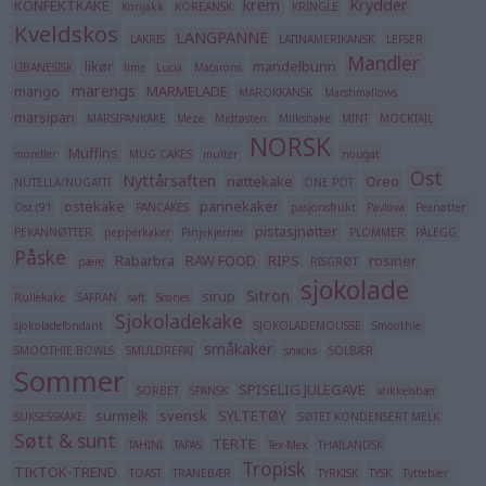
krem
Krydder
KONFEKTKAKE
Konjakk
KOREANSK
KRINGLE
Kveldskos
LANGPANNE
LAKRIS
LATINAMERIKANSK
LEFSER
Mandler
likør
mandelbunn
LIBANESISK
lime
Lucia
Macarons
marengs
mango
MARMELADE
MAROKKANSK
Marshmallows
marsipan
MARSIPANKAKE
Meze
Midtøsten
Milkshake
MINT
MOCKTAIL
NORSK
Muffins
moreller
MUG CAKES
multer
nougat
Ost
Nyttårsaften
nøttekake
Oreo
NUTELLA/NUGATTI
ONE POT
ostekake
pannekaker
Ost (91
PANCAKES
pasjonsfrukt
Pavlova
Peanøtter
pistasjnøtter
PEKANNØTTER
pepperkaker
Pinjekjerner
PLOMMER
PÅLEGG
Påske
Rabarbra
RAW FOOD
RIPS
rosiner
pære
RISGRØT
sjokolade
Sitron
sirup
Rullekake
SAFRAN
saft
Scones
Sjokoladekake
sjokoladefondant
SJOKOLADEMOUSSE
Smoothie
småkaker
SMOOTHIE BOWLS
SMULDREPAI
snacks
SOLBÆR
Sommer
SPISELIG JULEGAVE
SORBET
SPANSK
stikkelsbær
surmelk
svensk
SYLTETØY
SUKSESSKAKE
SØTET KONDENSERT MELK
Søtt & sunt
TERTE
TAHINI
TAPAS
Tex-Mex
THAILANDSK
Tropisk
TIKTOK-TREND
TOAST
TRANEBÆR
TYRKISK
TYSK
Tyttebær