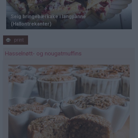
print
Hasselnøtt- og nougatmuffins