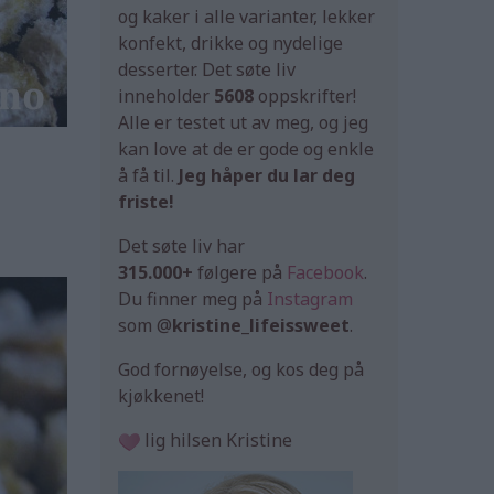
og kaker i alle varianter, lekker
konfekt, drikke og nydelige
desserter. Det søte liv
inneholder
5608
oppskrifter!
Alle er testet ut av meg, og jeg
kan love at de er gode og enkle
å få til.
Jeg håper du lar deg
friste!
Det søte liv har
315.000+
følgere på
Facebook
.
Du finner meg på
Instagram
som @
kristine_lifeissweet
.
God fornøyelse, og kos deg på
kjøkkenet!
lig hilsen Kristine