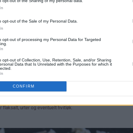
o opt-out of the Sharing of my personal data.
In
o opt-out of the Sale of my Personal Data.
In
to opt-out of processing my Personal Data for Targeted
ing.
In
o opt-out of Collection, Use, Retention, Sale, and/or Sharing
ersonal Data that Is Unrelated with the Purposes for which it
lected.
In
oenlunde like store.
CONFIRM
 flaksalt, urter og eventuelt hvitløk.