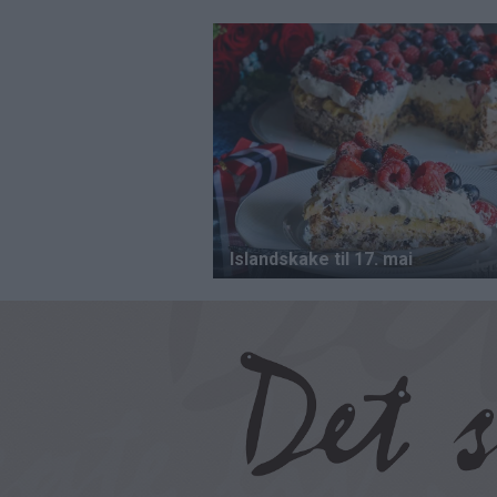
Hopp
til
hovedinnhold