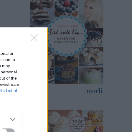
sonal or
ection to
ou may
 personal
out of the
 downstream
B’s List of