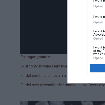
I want t
Opted 
I want t
Opted 
I want 
Advertis
Opted 
I want t
of my P
was col
Fremgangsmåte:
Opted 
Skjær brødskivene i terninger. Prøv å skjær bitene n
Fordel brødbitene utover i en langpanne.
Fordel over olivenolje eller smeltet smør. Dryss over