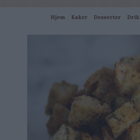
Main
Hjem
Kaker
Desserter
Drik
navigation