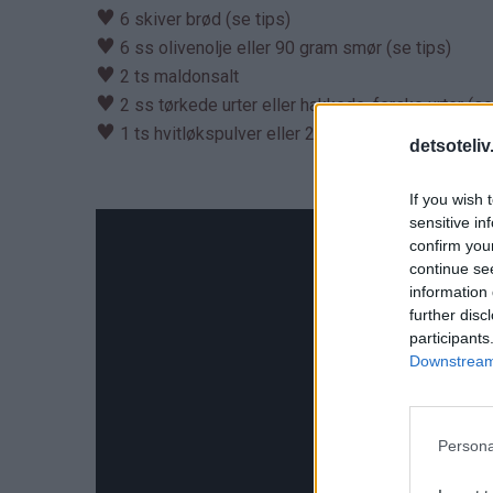
♥
6 skiver brød (se tips)
♥
6 ss olivenolje eller 90 gram smør (se tips)
♥
2 ts maldonsalt
♥
2 ss tørkede urter eller hakkede, ferske urter (se
♥
1 ts hvitløkspulver eller 2 hvitløksfedd (kan sløy
detsoteliv
If you wish 
sensitive in
confirm you
continue se
information 
further disc
participants
Downstream 
Persona