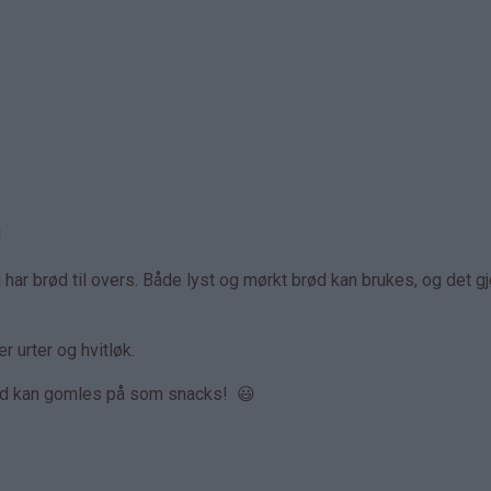
!
ar brød til overs. Både lyst og mørkt brød kan brukes, og det gj
 urter og hvitløk.
med kan gomles på som snacks! 😃