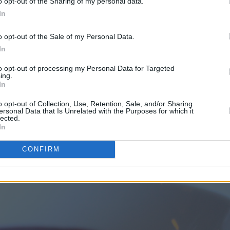
o opt-out of the Sharing of my personal data.
In
o opt-out of the Sale of my Personal Data.
 sukkerdryss, men en enda herligere luksusvariant får du om du
In
to opt-out of processing my Personal Data for Targeted
ing.
In
o opt-out of Collection, Use, Retention, Sale, and/or Sharing
ersonal Data that Is Unrelated with the Purposes for which it
lected.
In
CONFIRM