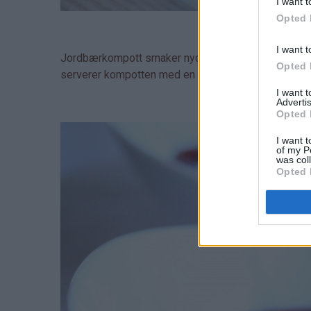
I want t
Opted 
I want t
Jordbærkompott smaker nydelig med melk og et lite
Opted 
serverer kompotten med en kule vaniljeis!
I want 
Advertis
Opted 
I want t
of my P
was col
Opted 