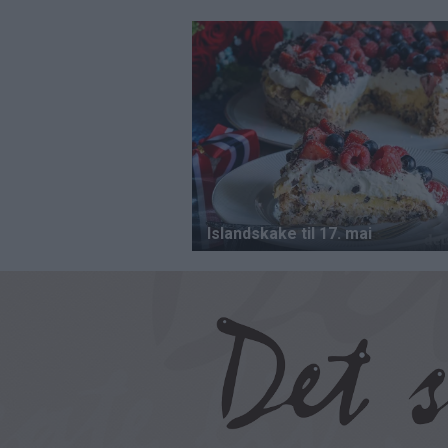
Hopp
til
hovedinnhold