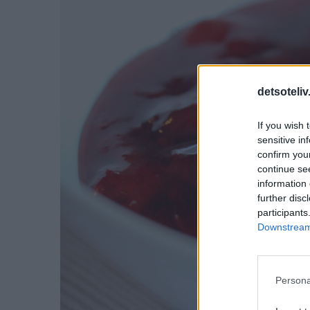
detsoteliv
If you wish 
sensitive in
confirm you
continue se
information 
further disc
participants
Downstream 
Persona