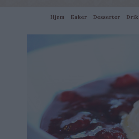
Main
Hjem
Kaker
Desserter
Drik
navigation