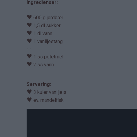
Ingredienser:
♥
600 g jordbær
♥
1,5 dl sukker
♥
1 dl vann
♥
1 vaniljestang
- -
♥
1 ss potetmel
♥
2 ss vann
Servering:
♥
3 kuler vaniljeis
♥
ev. mandelflak