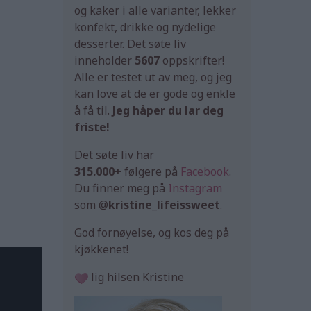
og kaker i alle varianter, lekker
konfekt, drikke og nydelige
desserter. Det søte liv
inneholder
5607
oppskrifter!
Alle er testet ut av meg, og jeg
kan love at de er gode og enkle
å få til.
Jeg håper du lar deg
friste!
Det søte liv har
315.000+
følgere på
Facebook
.
Du finner meg på
Instagram
som @
kristine_lifeissweet
.
God fornøyelse, og kos deg på
kjøkkenet!
lig hilsen Kristine