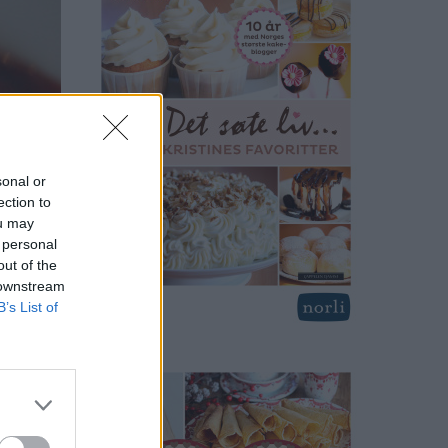
sonal or
ection to
ou may
 personal
out of the
 downstream
B’s List of