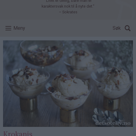
"Livet er deilig, bare man er
karaktersvak nok til å nyte det."
– Sokrates
Meny
Søk
Krokanis