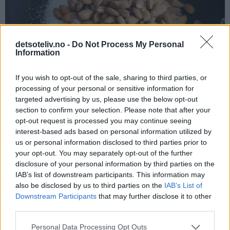
detsoteliv.no -
Do Not Process My Personal
Information
If you wish to opt-out of the sale, sharing to third parties, or
processing of your personal or sensitive information for
targeted advertising by us, please use the below opt-out
section to confirm your selection. Please note that after your
opt-out request is processed you may continue seeing
Varm opp til sukkeret smelter og blir lysebrunt og flytende.
interest-based ads based on personal information utilized by
Rør litt rundt slik at mandlene dekkes jevnt av det smeltede
us or personal information disclosed to third parties prior to
your opt-out. You may separately opt-out of the further
sukkeret. Hell blandingen forsiktig over på bakepapiret (vær
disclosure of your personal information by third parties on the
forsiktig, for dette er ekstremt varmt!!). Bruk to gafler til å
IAB’s list of downstream participants. This information may
spre mandlene litt fra hverandre.
also be disclosed by us to third parties on the
IAB’s List of
Downstream Participants
that may further disclose it to other
third parties.
Personal Data Processing Opt Outs