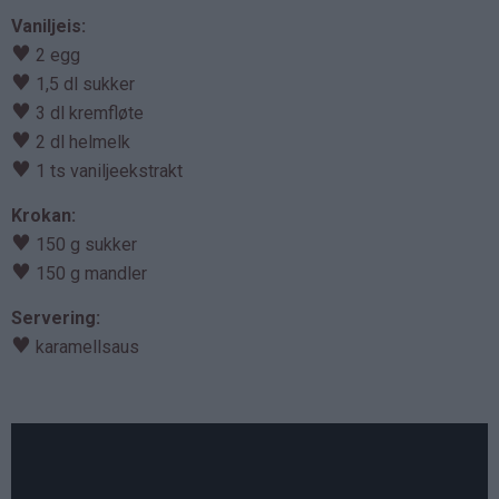
Vaniljeis:
♥
2 egg
♥
1,5 dl sukker
♥
3 dl kremfløte
♥
2 dl helmelk
♥
1 ts vaniljeekstrakt
Krokan:
♥
150 g sukker
♥
150 g mandler
Servering:
♥
karamellsaus