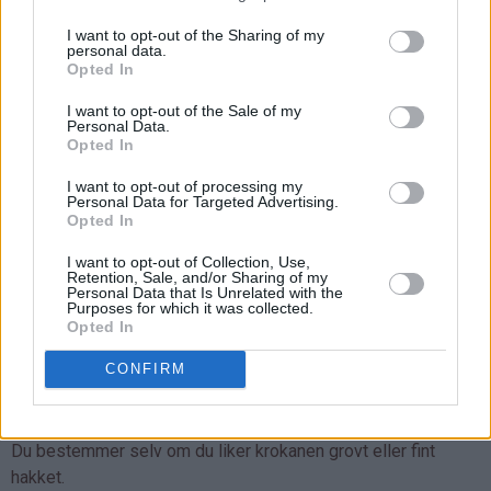
I want to opt-out of the Sharing of my
personal data.
Opted In
I want to opt-out of the Sale of my
Personal Data.
Opted In
I want to opt-out of processing my
Personal Data for Targeted Advertising.
Opted In
I want to opt-out of Collection, Use,
Retention, Sale, and/or Sharing of my
Personal Data that Is Unrelated with the
Purposes for which it was collected.
Opted In
La dette stå i noen minutter og avkjøle til sukkeret stivner og
CONFIRM
blir hardt.
Brekk opp og hakk sukkeret og mandlene med en stor kniv.
Du bestemmer selv om du liker krokanen grovt eller fint
hakket.