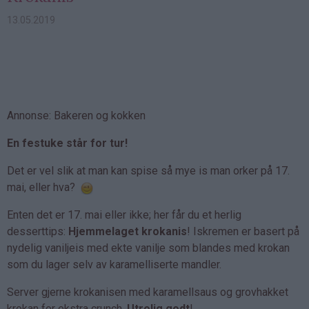
13.05.2019
Annonse: Bakeren og kokken
En festuke står for tur!
Det er vel slik at man kan spise så mye is man orker på 17.
mai, eller hva?
Enten det er 17. mai eller ikke; her får du et herlig
desserttips:
Hjemmelaget krokanis
! Iskremen er basert på
nydelig vaniljeis med ekte vanilje som blandes med krokan
som du lager selv av karamelliserte mandler.
Server gjerne krokanisen med karamellsaus og grovhakket
krokan for ekstra crunch.
Utrolig godt
!