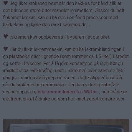
♥
Jeg liker krokanen best når den hakkes for hånd slik at
det blir noen store biter mandler innimellom. Ønsker du helt
finkornet krokan, kan du ha den i en food processor med
hakkekniv og kjøre den raskt sammen der.
♥
Iskremen kan oppbevares i fryseren i et par uker.
♥
Har du ikke iskremmaskin, kan du ha iskremblandingen i
en plastboks eller lignende (som rommer ca 1,5 liter) i stedet
og sette i fryseren. For å få jevn konsistens på isen bør du
imidlertid da røre kraftig rundt i iskremen hver halvtime 4-5
ganger i starten av fryseprosessen. Dette slipper du altså
når du bruker en iskremmaskin. Jeg kan virkelig anbefale
denne populære
iskremmaskinen fra Wilfa
, som både er
ekstremt enkel å bruke og som har innebygget kompressor.