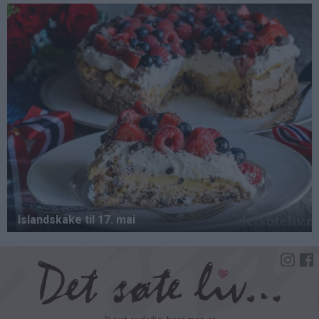
Hopp
til
hovedinnhold