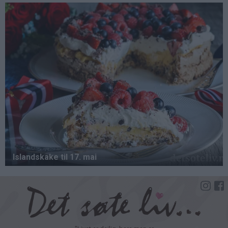
Hopp
til
hovedinnhold