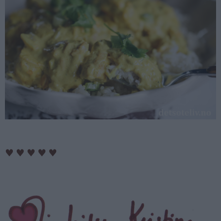
♥
♥
♥
♥
♥