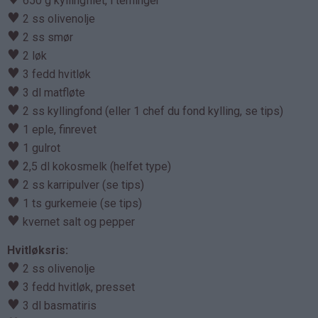
650 g kyllingfilet, i terninger
♥
2 ss olivenolje
♥
2 ss smør
♥
2 løk
♥
3 fedd hvitløk
♥
3 dl matfløte
♥
2 ss kyllingfond (eller 1 chef du fond kylling, se tips)
♥
1 eple, finrevet
♥
1 gulrot
♥
2,5 dl kokosmelk (helfet type)
♥
2 ss karripulver (se tips)
♥
1 ts gurkemeie (se tips)
♥
kvernet salt og pepper
Hvitløksris:
♥
2 ss olivenolje
♥
3 fedd hvitløk, presset
♥
3 dl basmatiris