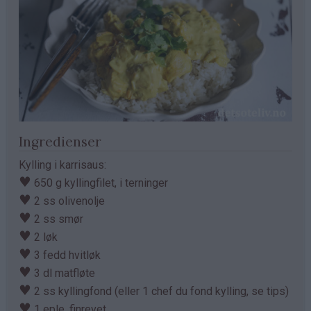
Ingredienser
Kylling i karrisaus:
♥
650 g kyllingfilet, i terninger
♥
2 ss olivenolje
♥
2 ss smør
♥
2 løk
♥
3 fedd hvitløk
♥
3 dl matfløte
♥
2 ss kyllingfond (eller 1 chef du fond kylling, se tips)
♥
1 eple, finrevet