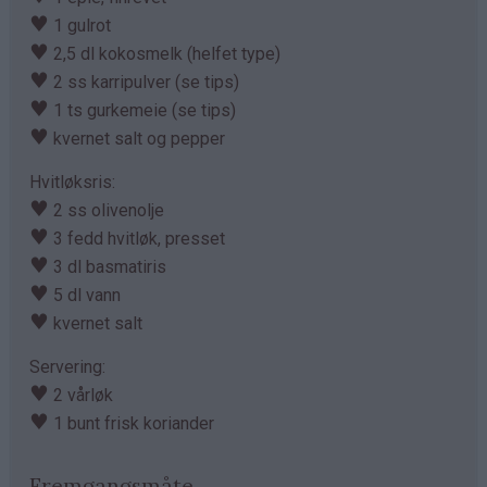
♥
1 gulrot
♥
2,5 dl kokosmelk (helfet type)
♥
2 ss karripulver (se tips)
♥
1 ts gurkemeie (se tips)
♥
kvernet salt og pepper
Hvitløksris:
♥
2 ss olivenolje
♥
3 fedd hvitløk, presset
♥
3 dl basmatiris
♥
5 dl vann
♥
kvernet salt
Servering:
♥
2 vårløk
♥
1 bunt frisk koriander
Fremgangsmåte