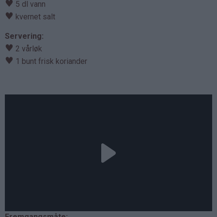
♥
5 dl vann
♥
kvernet salt
Servering:
♥
2 vårløk
♥
1 bunt frisk koriander
Fremgangsmåte: