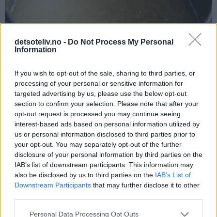
detsoteliv.no -
Do Not Process My Personal
Information
If you wish to opt-out of the sale, sharing to third parties, or
processing of your personal or sensitive information for
targeted advertising by us, please use the below opt-out
section to confirm your selection. Please note that after your
opt-out request is processed you may continue seeing
Kok opp og la risen deretter småkoke under lokk i 10
interest-based ads based on personal information utilized by
minutter. Ta kjelen av platen og la risen trekke under lokk i ca.
us or personal information disclosed to third parties prior to
10 minutter til. Sjekk at risen er myk og ferdigkokt, ellers lar
your opt-out. You may separately opt-out of the further
du den stå og trekke under lokk i noen minutter til. Smak til
disclosure of your personal information by third parties on the
om risen trenger litt mer salt.
IAB’s list of downstream participants. This information may
also be disclosed by us to third parties on the
IAB’s List of
Downstream Participants
that may further disclose it to other
third parties.
Personal Data Processing Opt Outs