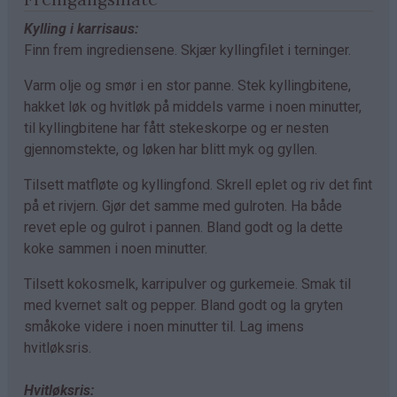
Kylling i karrisaus:
Finn frem ingrediensene.
Skjær kyllingfilet i terninger.
Varm olje og smør i en stor panne. Stek kyllingbitene,
hakket løk og hvitløk på middels varme i noen minutter,
til kyllingbitene har fått stekeskorpe og er nesten
gjennomstekte, og løken har blitt myk og gyllen.
Tilsett matfløte og kyllingfond. Skrell eplet og riv det fint
på et rivjern. Gjør det samme med gulroten. Ha både
revet eple og gulrot i pannen. Bland godt og la dette
koke sammen i noen minutter.
Tilsett kokosmelk, karripulver og gurkemeie. Smak til
med kvernet salt og pepper. Bland godt og la gryten
småkoke videre i noen minutter til. Lag imens
hvitløksris.
Hvitløksris: