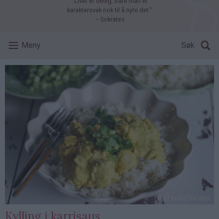
"Livet er deilig, bare man er
karaktersvak nok til å nyte det."
– Sokrates
Meny
Søk
Kylling i karrisaus