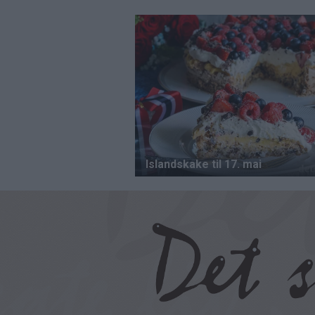
Hopp
til
hovedinnhold