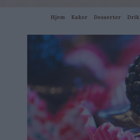
Main
Hjem
Kaker
Desserter
Drik
navigation