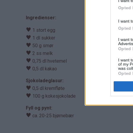
I want t
Opted 
Ingredienser:
I want t
Opted 
♥
1 stort egg
♥
1 dl sukker
I want 
Advertis
♥
50 g smør
Opted 
♥
2 ss melk
♥
I want t
0,75 dl hvetemel
of my P
♥
was col
0,5 dl kakao
Opted 
Sjokoladeglasur:
♥
0,5 dl kremfløte
♥
100 g kokesjokolade
Fyll og pynt:
♥
ca. 20-25 bjørnebær