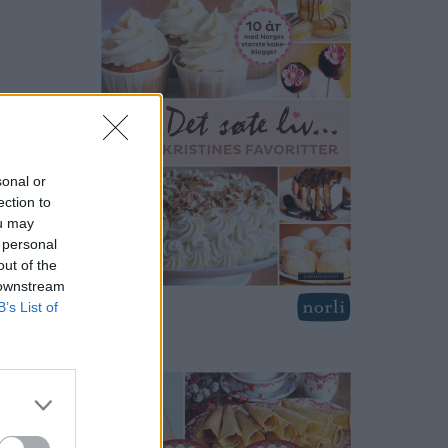
sonal or
ection to
ou may
 personal
out of the
 downstream
B’s List of