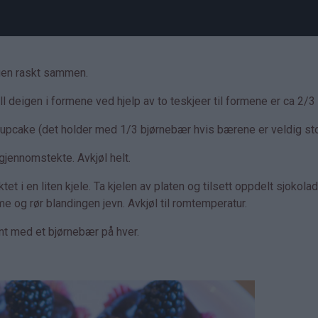
igen raskt sammen.
l deigen i formene ved hjelp av to teskjeer til formene er ca 2/3 
cupcake (det holder med 1/3 bjørnebær hvis bærene er veldig sto
 gjennomstekte. Avkjøl helt.
t i en liten kjele. Ta kjelen av platen og tilsett oppdelt sjokolad
e og rør blandingen jevn. Avkjøl til romtemperatur.
ynt med et bjørnebær på hver.