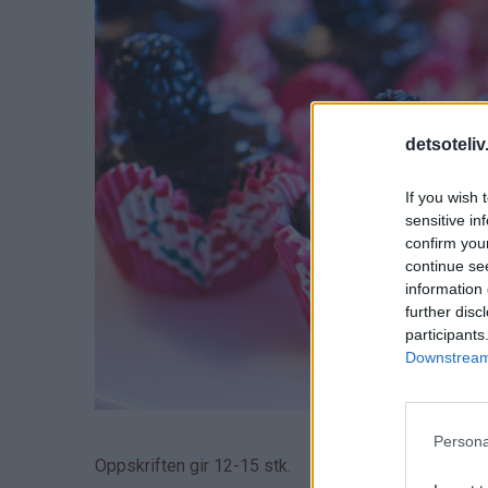
detsoteliv
If you wish 
sensitive in
confirm you
continue se
information 
further disc
participants
Downstream 
Persona
Oppskriften gir 12-15 stk.