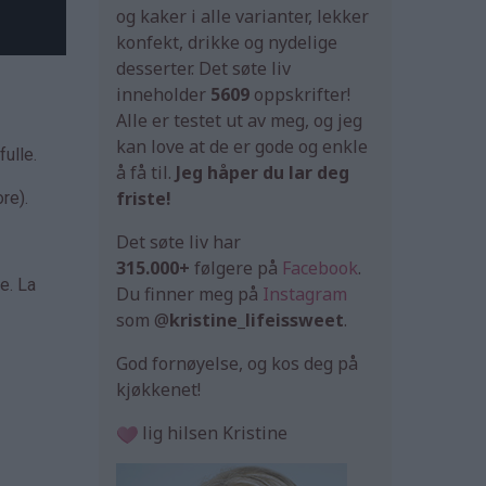
og kaker i alle varianter, lekker
konfekt, drikke og nydelige
desserter. Det søte liv
inneholder
5609
oppskrifter!
Alle er testet ut av meg, og jeg
kan love at de er gode og enkle
fulle.
å få til.
Jeg håper du lar deg
friste!
re).
Det søte liv har
315.000+
følgere på
Facebook
.
e. La
Du finner meg på
Instagram
som @
kristine_lifeissweet
.
God fornøyelse, og kos deg på
kjøkkenet!
lig hilsen Kristine