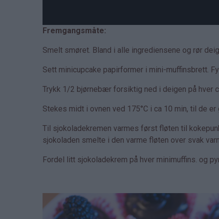
Fremgangsmåte:
Smelt smøret. Bland i alle ingrediensene og rør de
Sett minicupcake papirformer i mini-muffinsbrett. Fyl
Trykk 1/2 bjørnebær forsiktig ned i deigen på hver 
Stekes midt i ovnen ved 175°C i ca 10 min, til de er
Til sjokoladekremen varmes først fløten til kokepunkte
sjokoladen smelte i den varme fløten over svak varm
Fordel litt sjokoladekrem på hver minimuffins. og p