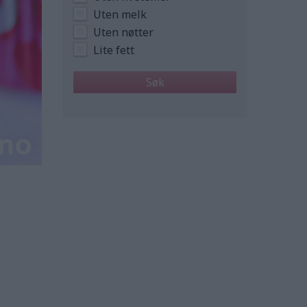
Uten melk
Uten nøtter
Lite fett