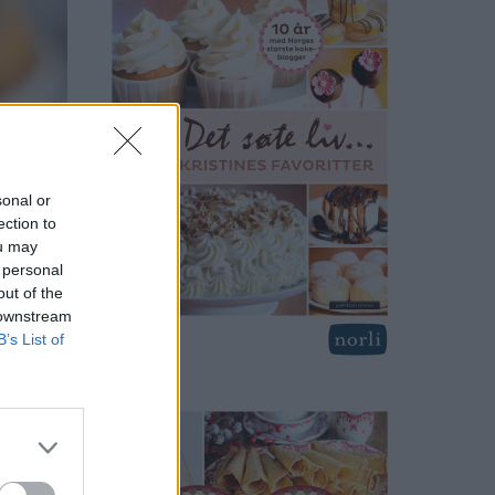
sonal or
ection to
ou may
 personal
out of the
 downstream
B’s List of