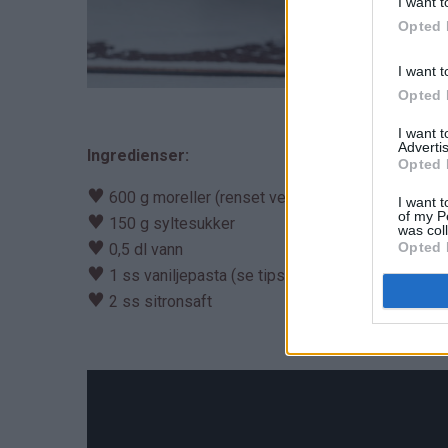
I want t
Opted 
I want t
Opted 
I want 
Advertis
Ingredienser:
Opted 
♥
600 g moreller (renset vekt, se tips)
I want t
of my P
♥
150 g syltesukker
was col
♥
Opted 
0,5 dl vann
♥
1 ss vaniljepasta (se tips)
♥
2 ss sitronsaft