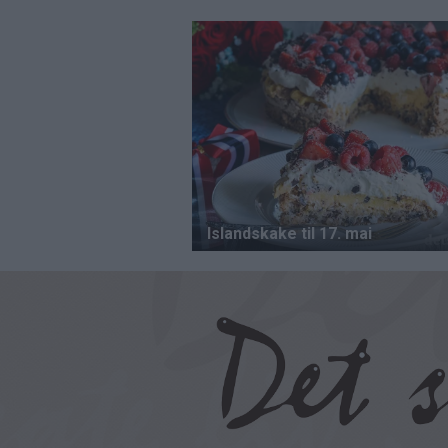
Hopp
til
hovedinnhold