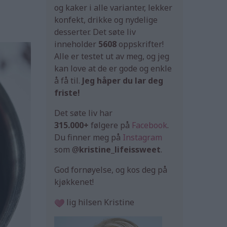
og kaker i alle varianter, lekker
konfekt, drikke og nydelige
desserter. Det søte liv
inneholder
5608
oppskrifter!
Alle er testet ut av meg, og jeg
kan love at de er gode og enkle
å få til.
Jeg håper du lar deg
friste!
Det søte liv har
315.000+
følgere på
Facebook
.
Du finner meg på
Instagram
som @
kristine_lifeissweet
.
God fornøyelse, og kos deg på
kjøkkenet!
lig hilsen Kristine