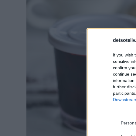
detsoteliv
If you wish 
sensitive in
confirm you
continue se
information 
further disc
participants
Downstream 
Persona