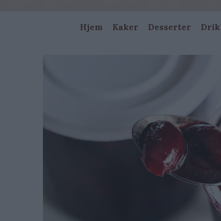
Main
Hjem
Kaker
Desserter
Drik
navigation