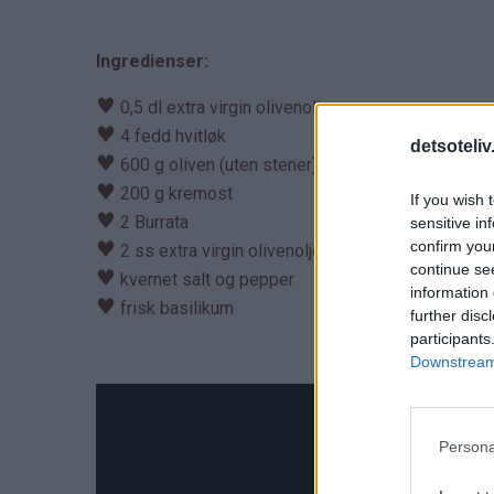
Ingredienser:
♥
0,5 dl extra virgin olivenolje
♥
4 fedd hvitløk
detsoteliv
♥
600 g oliven (uten stener)
♥
200 g kremost
If you wish 
♥
2 Burrata
sensitive in
♥
confirm you
2 ss extra virgin olivenolje
continue se
♥
kvernet salt og pepper
information 
♥
frisk basilikum
further disc
participants
Downstream 
Persona