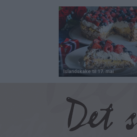
Hopp
til
hovedinnhold