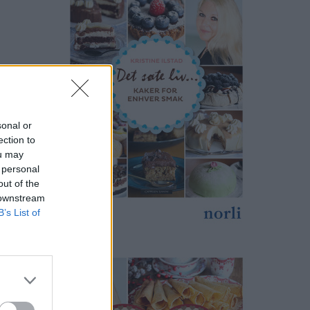
sonal or
ection to
ou may
 personal
out of the
 downstream
B’s List of