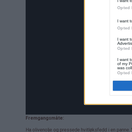
I want t
Opted 
I want t
Opted 
I want 
Advertis
Opted 
I want t
of my P
was col
Opted 
Fremgangsmåte:
Ha olivenolje og pressede hvitløksfedd i en panne