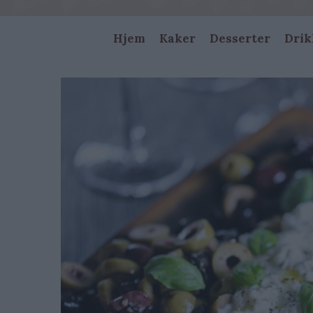
Main
Hjem
Kaker
Desserter
Drik
navigation