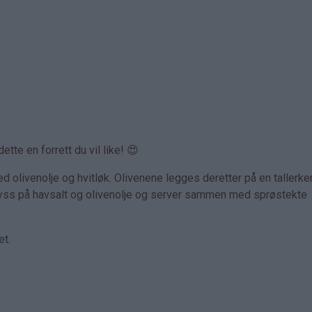
 dette en forrett du vil like! 😍
d olivenolje og hvitløk. Olivenene legges deretter på en tallerk
ryss på havsalt og olivenolje og server sammen med sprøstekte
et.