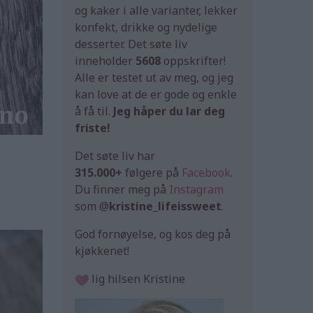
og kaker i alle varianter, lekker
konfekt, drikke og nydelige
desserter. Det søte liv
inneholder
5608
oppskrifter!
Alle er testet ut av meg, og jeg
kan love at de er gode og enkle
å få til.
Jeg håper du lar deg
friste!
Det søte liv har
315.000+
følgere på
Facebook
.
Du finner meg på
Instagram
som @
kristine_lifeissweet
.
God fornøyelse, og kos deg på
kjøkkenet!
lig hilsen Kristine