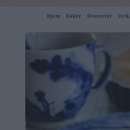
Main
Hjem
Kaker
Desserter
Drik
navigation