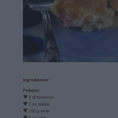
Ingredienser:
Paibunn:
♥
3 dl hvetemel
♥
2 ss sukker
♥
150 g smør
♥
3 ss vann