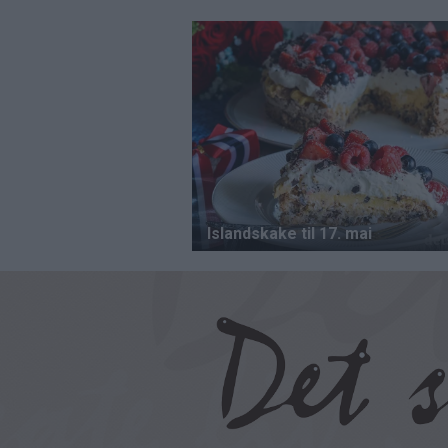
Hopp
til
hovedinnhold