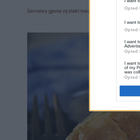
I want t
Opted 
Serveres gjerne nystekt med vaniljesaus eller myk v
I want t
Opted 
I want 
Advertis
Opted 
I want t
of my P
was col
Opted 