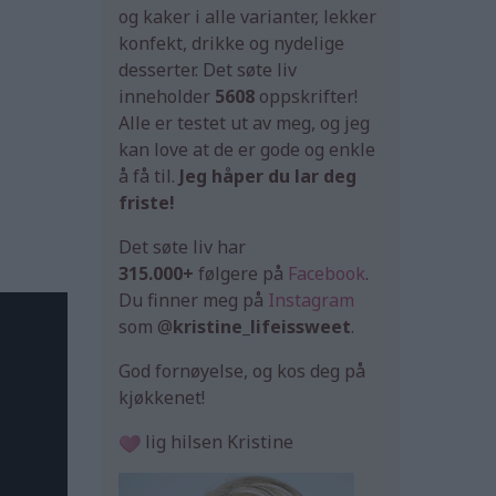
og kaker i alle varianter, lekker
konfekt, drikke og nydelige
desserter. Det søte liv
inneholder
5608
oppskrifter!
Alle er testet ut av meg, og jeg
kan love at de er gode og enkle
å få til.
Jeg håper du lar deg
friste!
Det søte liv har
315.000+
følgere på
Facebook
.
Du finner meg på
Instagram
som @
kristine_lifeissweet
.
God fornøyelse, og kos deg på
kjøkkenet!
lig hilsen Kristine