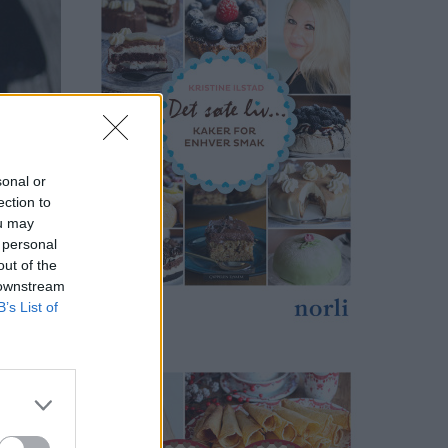
sonal or
ection to
ou may
 personal
out of the
 downstream
B’s List of