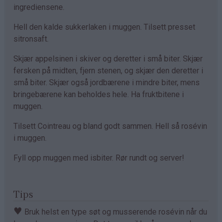
ingrediensene.
Hell den kalde sukkerlaken i muggen. Tilsett presset
sitronsaft.
Skjær appelsinen i skiver og deretter i små biter. Skjær
fersken på midten, fjern stenen, og skjær den deretter i
små biter. Skjær også jordbærene i mindre biter, mens
bringebærene kan beholdes hele.
Ha fruktbitene i
muggen.
Tilsett Cointreau og bland godt sammen. Hell så rosévin
i muggen.
Fyll opp muggen med isbiter. Rør rundt og server!
Tips
♥
Bruk helst en type søt og musserende rosévin når du