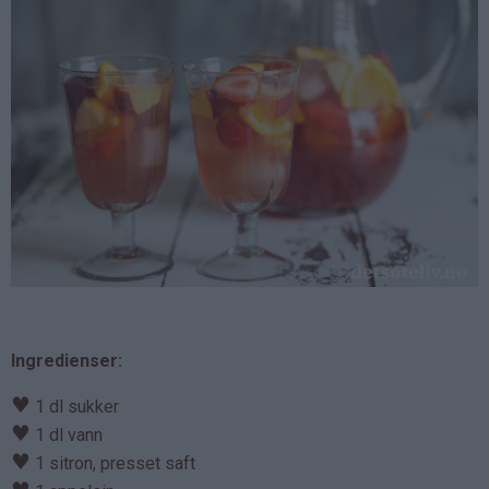
Ingredienser:
♥
1 dl sukker
♥
1 dl vann
♥
1 sitron, presset saft