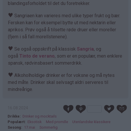
blandingsforholdet til det du foretrekker.
♥
Sangriaen kan varieres med ulike typer frukt og bær.
Fersken kan for eksempel bytte ut med nektarin eller
aprikos. Prøv også å tilsette røde druer eller moreller
(fjern i så fall morellstenene).
♥
Se også oppskrift på klassisk
Sangria
, og
også
Tinto de verano
, som er en populær, men enklere
spansk, rødvinsbasert sommerdrikk.
♥
Alkoholholdige drinker er for voksne og må nytes
med måte. Drinker skal selvsagt aldri serveres til
mindreårige.
16.08.2024
Drikke
Drinker og mocktails
Populært
Eksotisk
Med promille
Utenlandske klassikere
Sesong
17.mai
Sommerlig