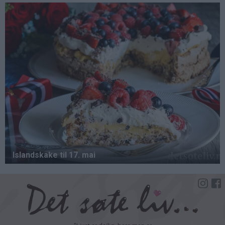
Hopp
til
hovedinnhold