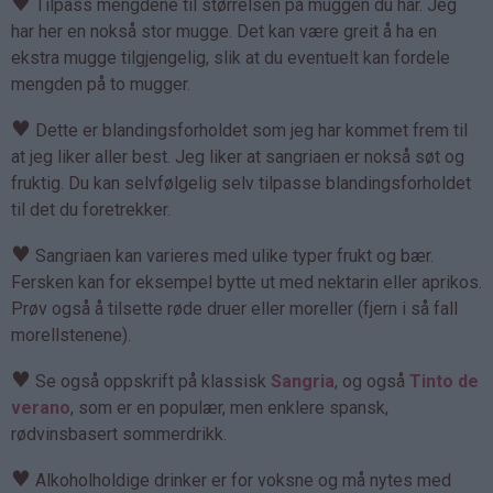
♥
Tilpass mengdene til størrelsen på muggen du har. Jeg
har her en nokså stor mugge. Det kan være greit å ha en
ekstra mugge tilgjengelig, slik at du eventuelt kan fordele
mengden på to mugger.
♥
Dette er blandingsforholdet som jeg har kommet frem til
at jeg liker aller best. Jeg liker at sangriaen er nokså søt og
fruktig. Du kan selvfølgelig selv tilpasse blandingsforholdet
til det du foretrekker.
♥
Sangriaen kan varieres med ulike typer frukt og bær.
Fersken kan for eksempel bytte ut med nektarin eller aprikos.
Prøv også å tilsette røde druer eller moreller (fjern i så fall
morellstenene).
♥
Se også oppskrift på klassisk
Sangria
, og også
Tinto de
verano
, som er en populær, men enklere spansk,
rødvinsbasert sommerdrikk.
♥
Alkoholholdige drinker er for voksne og må nytes med