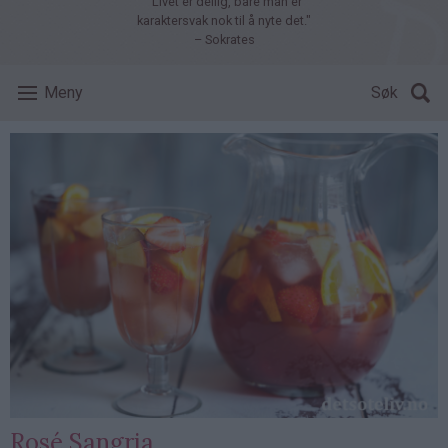
"Livet er deilig, bare man er
karaktersvak nok til å nyte det."
– Sokrates
Meny
Søk
Rosé Sangria