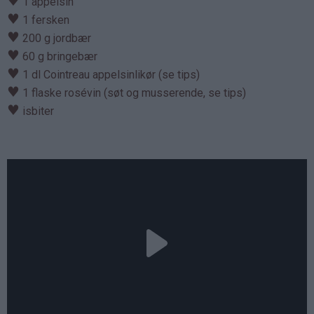
♥
1 appelsin
♥
1 fersken
♥
200 g jordbær
♥
60 g bringebær
♥
1 dl Cointreau appelsinlikør (se tips)
♥
1 flaske rosévin (søt og musserende, se tips)
♥
isbiter