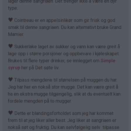
lager denne sangriaen. Det trenger ikke å være en dyr
type.
♥
Cointreau er en appelsinlikør som gir frisk og god
smak til denne sangriaen. Du kan alternativt bruke Grand
Marnier.
♥
Sukkerlake laget av sukker og vann kan være greit å
lage opp i større porsjoner og oppbevare i kjøleskapet.
Brukes til flere typer drinker, se innlegget om
Simple
syrup
her på Det søte liv.
♥
Tilpass mengdene til størrelsen på muggen du har.
Jeg har her en nokså stor mugge. Det kan være greit å
ha en ekstra mugge tilgjengelig, slik at du eventuelt kan
fordele mengden på to mugger.
♥
Dette er blandingsforholdet som jeg har kommet
frem til at jeg liker aller best. Jeg liker at sangriaen er
nokså søt og fruktig. Du kan selvfølgelig selv tilpasse