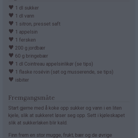
♥
1 dl sukker
♥
1 dl vann
♥
1 sitron, presset saft
♥
1 appelsin
♥
1 fersken
♥
200 g jordbær
♥
60 g bringebær
♥
1 dl Cointreau appelsinlikør (se tips)
♥
1 flaske rosévin (søt og musserende, se tips)
♥
isbiter
Fremgangsmåte
Start gjerne med å koke opp sukker og vann i en liten
kjele, slik at sukkeret løser seg opp. Sett i kjøleskapet
slik at sukkerlaken blir kald.
Finn frem en stor mugge, frukt, bær og de øvrige