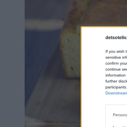
detsoteliv
If you wish 
sensitive in
confirm you
continue se
information 
further disc
participants
Downstream 
Persona