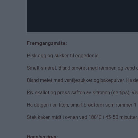
Fremgangsmåte:
Pisk egg og sukker til eggedosis.
Smelt smøret. Bland smøret med rømmen og vend d
Bland melet med vaniljesukker og bakepulver. Ha det 
Riv skallet og press saften av sitronen (se tips). Ve
Ha deigen i en liten, smurt brødform som rommer 1 
Stek kaken midt i ovnen ved 180°C i 45-50 minutter, 
Honningsirup: