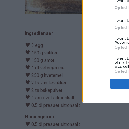
I want t
Opted 
I want t
Opted 
Ingredienser:
I want 
Advertis
♥
3 egg
Opted 
♥
150 g sukker
I want t
♥
150 g smør
of my P
was col
♥
1 dl seterrømme
Opted 
♥
250 g hvetemel
♥
2 ts vaniljesukker
♥
2 ts bakepulver
♥
1 ss revet sitronskall
♥
0,5 dl presset sitronsaft
Honningsirup:
♥
0,5 dl presset sitronsaft