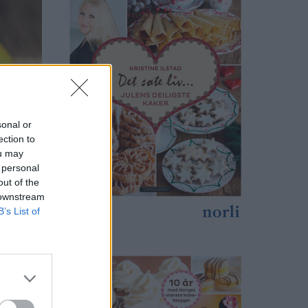
sonal or
ection to
ou may
 personal
out of the
 downstream
B’s List of