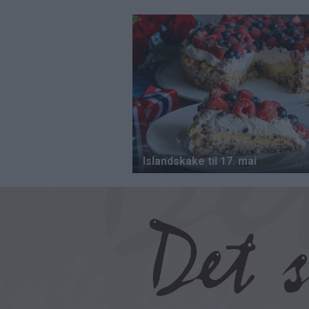
Hopp
til
hovedinnhold