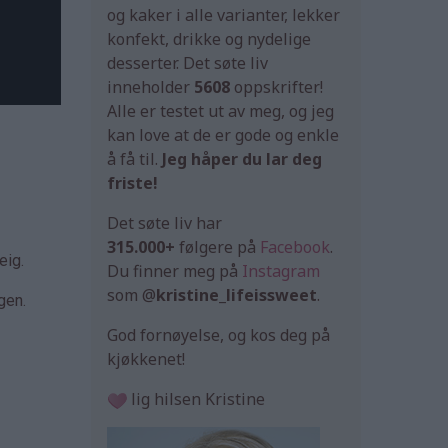
og kaker i alle varianter, lekker
konfekt, drikke og nydelige
desserter. Det søte liv
inneholder
5608
oppskrifter!
Alle er testet ut av meg, og jeg
kan love at de er gode og enkle
å få til.
Jeg håper du lar deg
friste!
Det søte liv har
315.000+
følgere på
Facebook
.
deig.
Du finner meg på
Instagram
som @
kristine_lifeissweet
.
igen.
God fornøyelse, og kos deg på
kjøkkenet!
lig hilsen Kristine