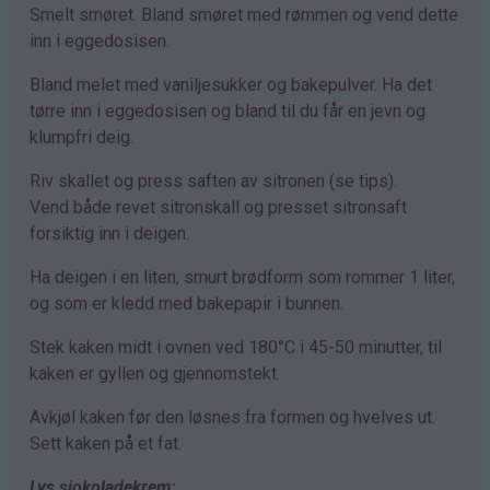
Smelt smøret. Bland smøret med rømmen og vend dette
inn i eggedosisen.
Bland melet med vaniljesukker og bakepulver. Ha det
tørre inn i eggedosisen og bland til du får en jevn og
klumpfri deig.
Riv skallet og press saften av sitronen (se tips).
Vend både revet sitronskall og presset sitronsaft
forsiktig inn i deigen.
Ha deigen i en liten, smurt brødform som rommer 1 liter,
og som er kledd med bakepapir i bunnen.
Stek kaken midt i ovnen ved 180°C i 45-50 minutter, til
kaken er gyllen og gjennomstekt.
Avkjøl kaken før den løsnes fra formen og hvelves ut.
Sett kaken på et fat.
Lys sjokoladekrem: