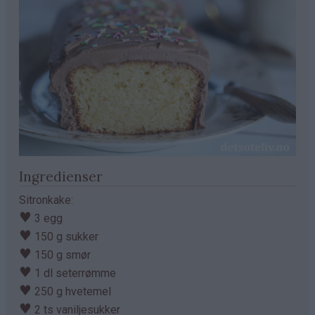
Ingredienser
Sitronkake:
♥
3 egg
♥
150 g sukker
♥
150 g smør
♥
1 dl seterrømme
♥
250 g hvetemel
♥
2 ts vaniljesukker