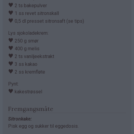
♥
2 ts bakepulver
♥
1 ss revet sitronskall
♥
0,5 dl presset sitronsaft (se tips)
Lys sjokoladekrem:
♥
250 g smør
♥
400 g melis
♥
2 ts vaniljeekstrakt
♥
3 ss kakao
♥
2 ss kremfløte
Pynt:
♥
kakestrøssel
Fremgangsmåte
Sitronkake:
Pisk egg og sukker til eggedosis.