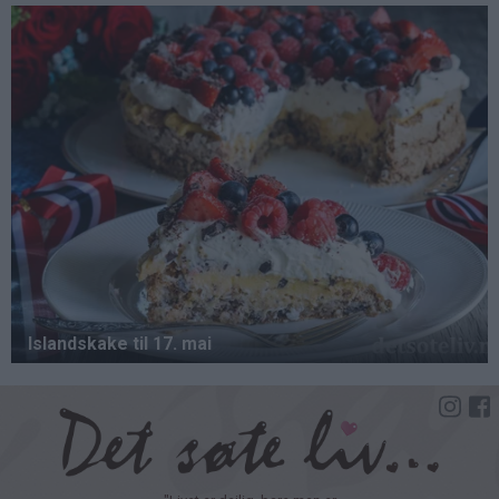
Hopp
til
hovedinnhold