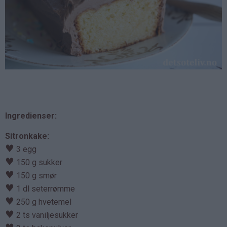
Ingredienser:
Sitronkake:
♥
3 egg
♥
150 g sukker
♥
150 g smør
♥
1 dl seterrømme
♥
250 g hvetemel
♥
2 ts vaniljesukker