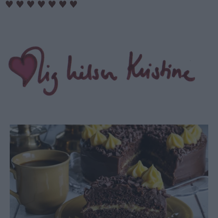
♥
♥
♥
♥
♥
♥
♥
​​​​​​​
​​​​​​​
​​​​​​​