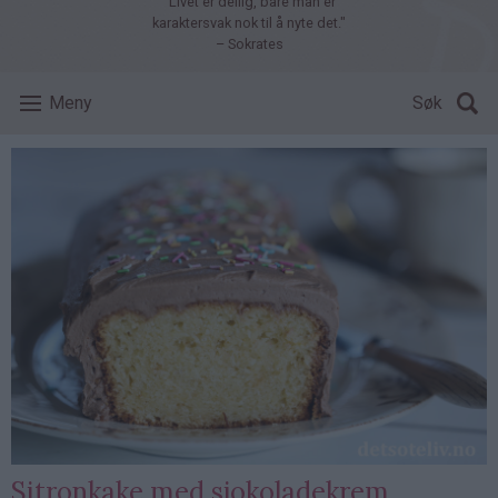
"Livet er deilig, bare man er
karaktersvak nok til å nyte det."
– Sokrates
Meny
Søk
Sitronkake med sjokoladekrem