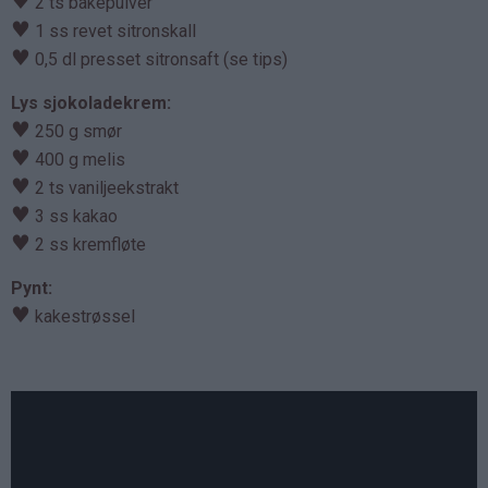
♥
2 ts bakepulver
♥
1 ss revet sitronskall
♥
0,5 dl presset sitronsaft (se tips)
Lys sjokoladekrem:
♥
250 g smør
♥
400 g melis
♥
2 ts vaniljeekstrakt
♥
3 ss kakao
♥
2 ss kremfløte
Pynt:
♥
kakestrøssel