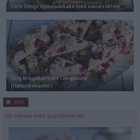
print
Sitronkake med sjokoladekrem