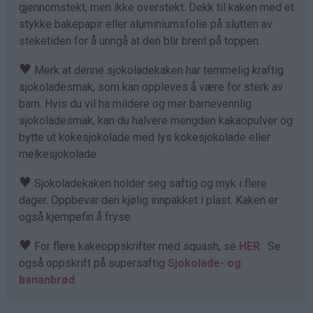
gjennomstekt, men ikke overstekt. Dekk til kaken med et
stykke bakepapir eller aluminiumsfolie på slutten av
steketiden for å unngå at den blir brent på toppen.
♥
Merk at denne sjokoladekaken har temmelig kraftig
sjokoladesmak, som kan oppleves å være for sterk av
barn. Hvis du vil ha mildere og mer barnevennlig
sjokoladesmak, kan du halvere mengden kakaopulver og
bytte ut kokesjokolade med lys kokesjokolade eller
melkesjokolade.
♥
Sjokoladekaken holder seg saftig og myk i flere
dager. Oppbevar den kjølig innpakket i plast. Kaken er
også kjempefin å fryse.
♥
For flere kakeoppskrifter med squash, se
HER
. Se
også oppskrift på supersaftig
Sjokolade- og
bananbrød
.