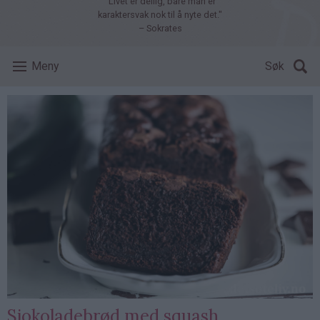
"Livet er deilig, bare man er
karaktersvak nok til å nyte det."
– Sokrates
Meny
Søk
Sjokoladebrød med squash