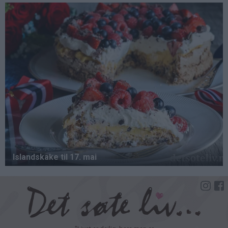
Hopp
til
hovedinnhold