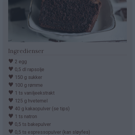
Ingredienser
♥
2 egg
♥
0,5 dl rapsolje
♥
150 g sukker
♥
100 g rømme
♥
1 ts vaniljeekstrakt
♥
125 g hvetemel
♥
40 g kakaopulver (se tips)
♥
1 ts natron
♥
0,5 ts bakepulver
♥
0,5 ts espressopulver (kan sløyfes)