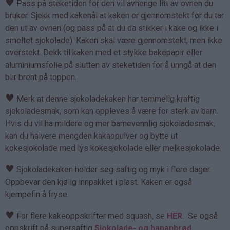
♥
Pass på steketiden for den vil avhenge litt av ovnen du
bruker. Sjekk med kakenål at kaken er gjennomstekt før du tar
den ut av ovnen (og pass på at du da stikker i kake og ikke i
smeltet sjokolade). Kaken skal være gjennomstekt, men ikke
overstekt. Dekk til kaken med et stykke bakepapir eller
aluminiumsfolie på slutten av steketiden for å unngå at den
blir brent på toppen.
♥
Merk at denne sjokoladekaken har temmelig kraftig
sjokoladesmak, som kan oppleves å være for sterk av barn.
Hvis du vil ha mildere og mer barnevennlig sjokoladesmak,
kan du halvere mengden kakaopulver og bytte ut
kokesjokolade med lys kokesjokolade eller melkesjokolade.
♥
Sjokoladekaken holder seg saftig og myk i flere dager.
Oppbevar den kjølig innpakket i plast. Kaken er også
kjempefin å fryse.
♥
For flere kakeoppskrifter med squash, se
HER
. Se også
oppskrift på supersaftig
Sjokolade- og bananbrød
.