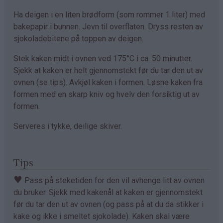
Ha deigen i en liten brødform (som rommer 1 liter) med
bakepapir i bunnen. Jevn til overflaten. Dryss resten av
sjokoladebitene på toppen av deigen.
Stek kaken midt i ovnen ved 175°C i ca. 50 minutter.
Sjekk at kaken er helt gjennomstekt før du tar den ut av
ovnen (se tips). Avkjøl kaken i formen. Løsne kaken fra
formen med en skarp kniv og hvelv den forsiktig ut av
formen.
Serveres i tykke, deilige skiver.
Tips
♥
Pass på steketiden for den vil avhenge litt av ovnen
du bruker. Sjekk med kakenål at kaken er gjennomstekt
før du tar den ut av ovnen (og pass på at du da stikker i
kake og ikke i smeltet sjokolade). Kaken skal være