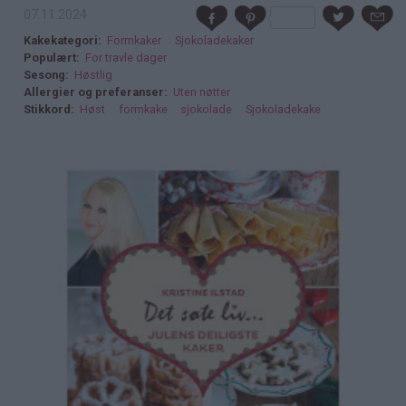
07.11.2024
Kakekategori
Formkaker
Sjokoladekaker
Populært
For travle dager
Sesong
Høstlig
Allergier og preferanser
Uten nøtter
Stikkord
Høst
formkake
sjokolade
Sjokoladekake