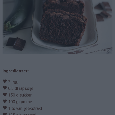
Ingredienser:
♥
2 egg
♥
0,5 dl rapsolje
♥
150 g sukker
♥
100 g rømme
♥
1 ts vaniljeekstrakt
♥