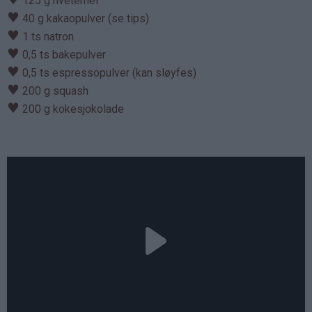
125 g hvetemel
♥
40 g kakaopulver (se tips)
♥
1 ts natron
♥
0,5 ts bakepulver
♥
0,5 ts espressopulver (kan sløyfes)
♥
200 g squash
♥
200 g kokesjokolade