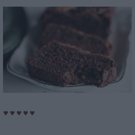
♥
♥
♥
♥
♥