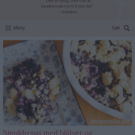
"Livet er deilig, bare man er
karaktersvak nok til å nyte det."
– Sokrates
Meny
Søk
Smuldrepai med blåbær og