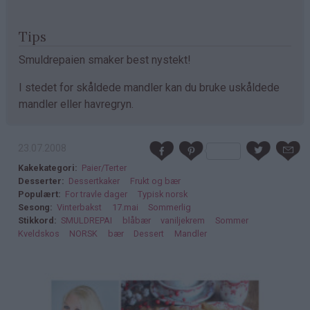
Tips
Smuldrepaien smaker best nystekt!
I stedet for skåldede mandler kan du bruke uskåldede
mandler eller havregryn.
23.07.2008
Kakekategori
Paier/Terter
Desserter
Dessertkaker
Frukt og bær
Populært
For travle dager
Typisk norsk
Sesong
Vinterbakst
17.mai
Sommerlig
Stikkord
SMULDREPAI
blåbær
vaniljekrem
Sommer
Kveldskos
NORSK
bær
Dessert
Mandler