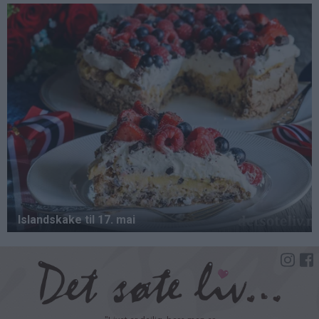
Hopp
til
hovedinnhold