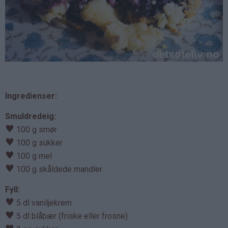
Ingredienser:
Smuldredeig:
♥
100 g smør
♥
100 g sukker
♥
100 g mel
♥
100 g skåldede mandler
Fyll:
♥
5 dl vaniljekrem
♥
5 dl blåbær (friske eller frosne)