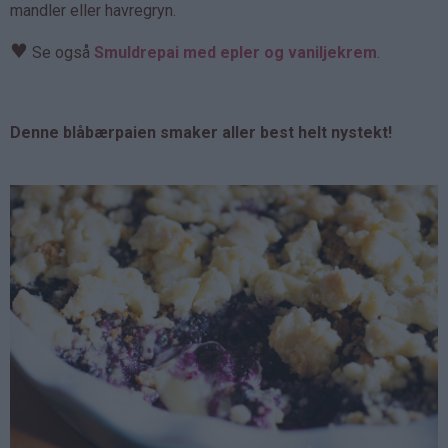
mandler eller havregryn.
♥
Se også
Smuldrepai med epler og vaniljekrem
.
Denne blåbærpaien smaker aller best helt nystekt!