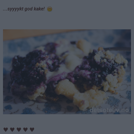
...syyyykt god kake!
♥
♥
♥
♥
♥