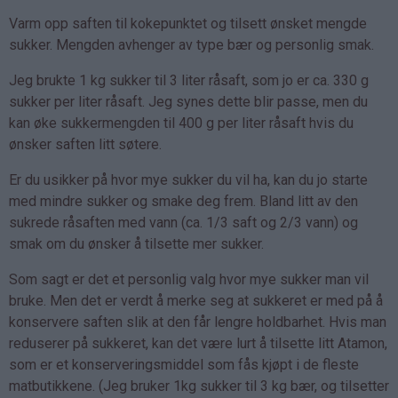
Varm opp saften til kokepunktet og tilsett ønsket mengde
sukker. Mengden avhenger av type bær og personlig smak.
Jeg brukte 1 kg sukker til 3 liter råsaft, som jo er ca. 330 g
sukker per liter råsaft. Jeg synes dette blir passe, men du
kan øke sukkermengden til 400 g per liter råsaft hvis du
ønsker saften litt søtere.
Er du usikker på hvor mye sukker du vil ha, kan du jo starte
med mindre sukker og smake deg frem. Bland litt av den
sukrede råsaften med vann (ca. 1/3 saft og 2/3 vann) og
smak om du ønsker å tilsette mer sukker.
Som sagt er det et personlig valg hvor mye sukker man vil
bruke. Men det er verdt å merke seg at sukkeret er med på å
konservere saften slik at den får lengre holdbarhet. Hvis man
reduserer på sukkeret, kan det være lurt å tilsette litt Atamon,
som er et konserveringsmiddel som fås kjøpt i de fleste
matbutikkene. (Jeg bruker 1kg sukker til 3 kg bær, og tilsetter