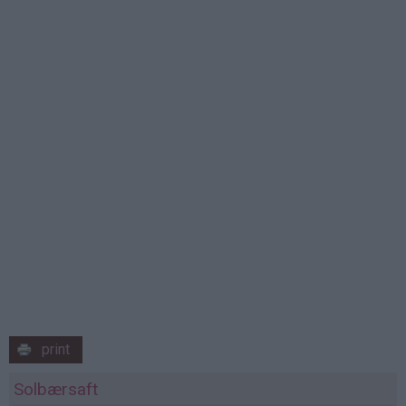
print
Solbærsaft