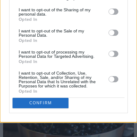
I want to opt-out of the Sharing of my
Safting av bærene:
personal data.
Opted In
Hell altså vann i den nederste delen av kjelen og sett den på
I want to opt-out of the Sale of my
platen slik at vannet begynner å koke og avgi damp.
Personal Data.
Opted In
Plasser den midterste delen av kjelen oppå vannkjelen, og
deretter den øverste delen av kjelen som fylles opp med
I want to opt-out of processing my
Personal Data for Targeted Advertising.
bærene. Både friske og frosne bær kan brukes. Jeg brukte
Opted In
denne gangen bare masse friske solbær.
I want to opt-out of Collection, Use,
Retention, Sale, and/or Sharing of my
Personal Data that Is Unrelated with the
Purposes for which it was collected.
Opted In
CONFIRM