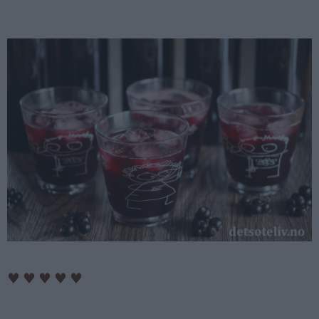
♥
♥
♥
♥
♥