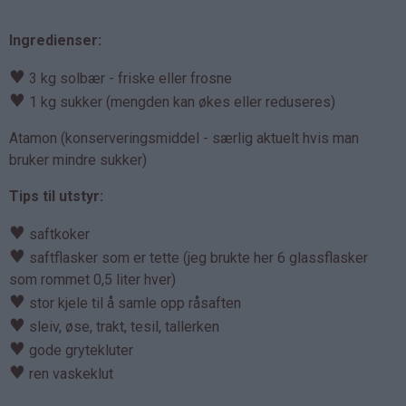
Ingredienser:
♥
3 kg solbær - friske eller frosne
♥
1 kg sukker (mengden kan økes eller reduseres)
Atamon (konserveringsmiddel - særlig aktuelt hvis man
bruker mindre sukker)
Tips til utstyr:
♥
saftkoker
♥
saftflasker som er tette (jeg brukte her 6 glassflasker
som rommet 0,5 liter hver)
♥
stor kjele til å samle opp råsaften
♥
sleiv, øse, trakt, tesil, tallerken
♥
gode grytekluter
♥
ren vaskeklut