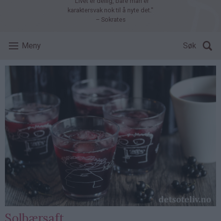
"Livet er deilig, bare man er
karaktersvak nok til å nyte det."
– Sokrates
Meny
Søk
Solbærsaft