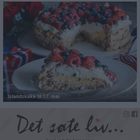
Hopp
til
hovedinnhold