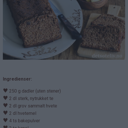
Ingredienser:
♥
250 g dadler (uten stener)
♥
2 dl sterk, nytrukket te
♥
2 dl grov sammalt hvete
♥
2 dl hvetemel
♥
4 ts bakepulver
♥