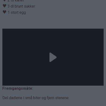
2 ts kanel
♥
3 dl brunt sukker
♥
1 stort egg
Fremgangsmåte:
Del dadlene i små biter og fjern stenene.