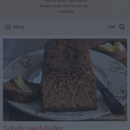
"Livet er deilig, bare man er
karaktersvak nok til å nyte det."
– Sokrates
Meny
Søk
Tekake med dadler