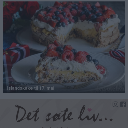
Hopp
til
hovedinnhold