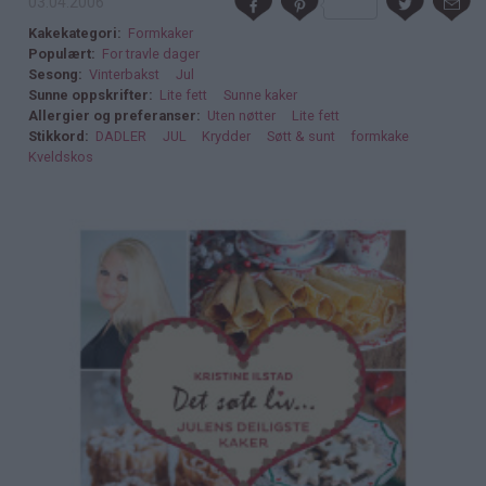
03.04.2006
Kakekategori
Formkaker
Populært
For travle dager
Sesong
Vinterbakst
Jul
Sunne oppskrifter
Lite fett
Sunne kaker
Allergier og preferanser
Uten nøtter
Lite fett
Stikkord
DADLER
JUL
Krydder
Søtt & sunt
formkake
Kveldskos