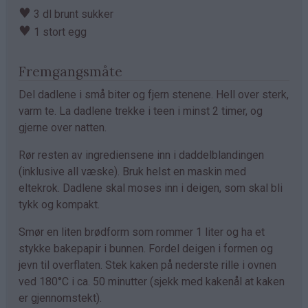
♥
3 dl brunt sukker
♥
1 stort egg
Fremgangsmåte
Del dadlene i små biter og fjern stenene. Hell over sterk,
varm te. La dadlene trekke i teen i minst 2 timer, og
gjerne over natten.
Rør resten av ingrediensene inn i daddelblandingen
(inklusive all væske). Bruk helst en maskin med
eltekrok. Dadlene skal moses inn i deigen, som skal bli
tykk og kompakt.
Smør en liten brødform som rommer 1 liter og ha et
stykke bakepapir i bunnen. Fordel deigen i formen og
jevn til overflaten. Stek kaken på nederste rille i ovnen
ved 180°C i ca. 50 minutter (sjekk med kakenål at kaken
er gjennomstekt).