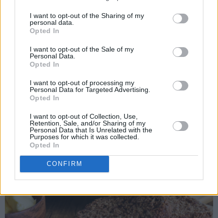
♥
Kaken smaker godt servert i tynne skiver, gjerne med litt
I want to opt-out of the Sharing of my
personal data.
smør på og sammen med en kopp varm te.
Opted In
♥
Kaken er holdbar dersom den pakkes godt inn i plast. Den
I want to opt-out of the Sale of my
Personal Data.
er super å fryse, gjerne ferdig oppskjært i skiver slik at du
Opted In
kan ta ut av fryseren de skivene du vil ha. De tiner raskt i
brødristeren.
I want to opt-out of processing my
Personal Data for Targeted Advertising.
Opted In
I want to opt-out of Collection, Use,
Retention, Sale, and/or Sharing of my
Personal Data that Is Unrelated with the
Purposes for which it was collected.
Opted In
CONFIRM