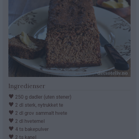
Ingredienser
♥
250 g dadler (uten stener)
♥
2 dl sterk, nytrukket te
♥
2 dl grov sammalt hvete
♥
2 dl hvetemel
♥
4 ts bakepulver
♥
2 ts kanel