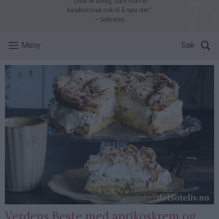
"Livet er deilig, bare man er
karaktersvak nok til å nyte det."
– Sokrates
Meny
Søk
Verdens Beste med aprikoskrem og