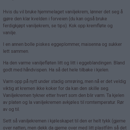
Hvis du vil bruke hjemmelaget vaniljekrem, lønner det seg å
gjøre den klar kvelden i forveien (du kan også bruke
ferdigkjøpt vaniljekrem, se tips). Kok opp kremfløte og
vanilje.
I en annen bolle piskes eggeplommer, maisenna og sukker
lett sammen.
Ha den varme vaniljefløten litt og litt i eggeblandingen. Bland
godt med håndvispen. Ha så det hele tilbake i kjelen.
Varm opp på nytt under stadig omrøring, men nå er det veldig
viktig at kremen ikke koker for da kan den skille seg.
Vaniljekremen tykner etter hvert som den blir varm. Ta kjelen
av platen og la vaniljekremen avkjøles til romtemperatur. Rør
av og til.
Sett så vaniljekremen i kjøleskapet til den er helt tykk (gjerne
over natten, men dekk da gjerne over med litt plastfilm så det