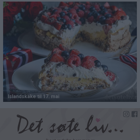
Hopp
til
hovedinnhold