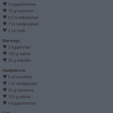
♥
3 eggeplommer
♥
75 g hvetemel
♥
0,5 ts bakepulver
♥
1 ts vaniljesukker
♥
3 ss melk
Marengs:
♥
3 eggehviter
♥
130 g sukker
♥
30 g mandler
Vaniljekrem:
♥
5 dl kremfløte
♥
1 ts vaniljepasta
♥
25 g maisenna
♥
125 g sukker
♥
4 eggeplommer