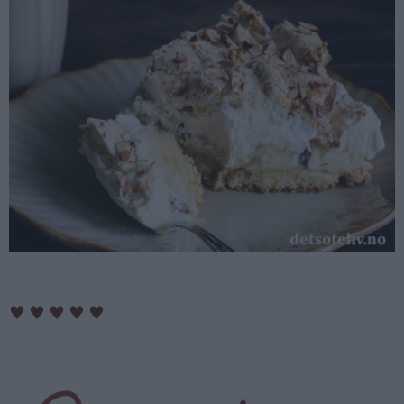
♥
♥
♥
♥
♥