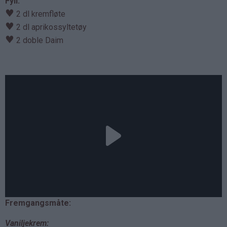
Fyll:
♥
2 dl kremfløte
♥
2 dl aprikossyltetøy
♥
2 doble Daim
Fremgangsmåte:
Vaniljekrem: