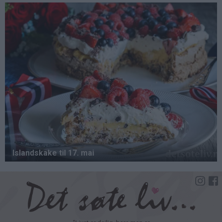
Hopp
til
hovedinnhold