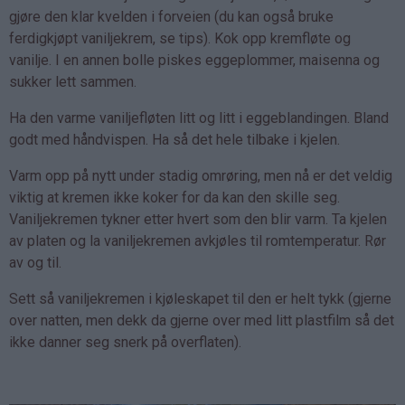
gjøre den klar kvelden i forveien (du kan også bruke
ferdigkjøpt vaniljekrem, se tips). Kok opp kremfløte og
vanilje. I en annen bolle piskes eggeplommer, maisenna og
sukker lett sammen.
Ha den varme vaniljefløten litt og litt i eggeblandingen. Bland
godt med håndvispen. Ha så det hele tilbake i kjelen.
Varm opp på nytt under stadig omrøring, men nå er det veldig
viktig at kremen ikke koker for da kan den skille seg.
Vaniljekremen tykner etter hvert som den blir varm. Ta kjelen
av platen og la vaniljekremen avkjøles til romtemperatur. Rør
av og til.
Sett så vaniljekremen i kjøleskapet til den er helt tykk (gjerne
over natten, men dekk da gjerne over med litt plastfilm så det
ikke danner seg snerk på overflaten).