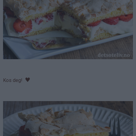
♥
Kos deg!