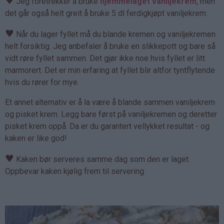
♥
Jeg foretrekker å bruke
hjemmelaget vaniljekrem
, men
det går også helt greit å bruke 5 dl ferdigkjøpt vaniljekrem.
♥
Når du lager fyllet må du blande kremen og vaniljekremen
helt forsiktig. Jeg anbefaler å bruke en slikkepott og bare så
vidt røre fyllet sammen. Det gjør ikke noe hvis fyllet er litt
marmorert. Det er min erfaring at fyllet blir altfor tyntflytende
hvis du rører for mye.
Et annet alternativ er å la være å blande sammen vaniljekrem
og pisket krem. Legg bare først på vaniljekremen og deretter
pisket krem oppå. Da er du garantert vellykket resultat - og
kaken er like god!
♥
Kaken bør serveres samme dag som den er laget.
Oppbevar kaken kjølig frem til servering.