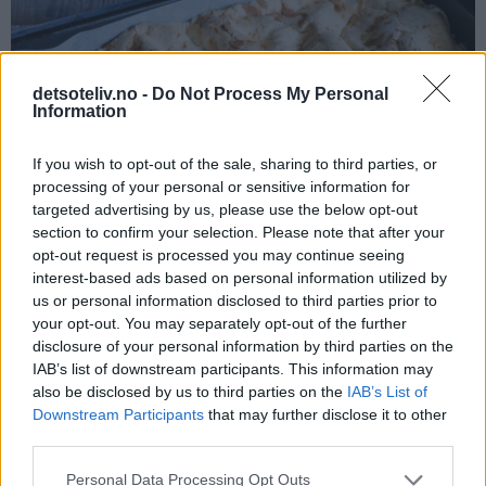
detsoteliv.no -
Do Not Process My Personal
Information
If you wish to opt-out of the sale, sharing to third parties, or
processing of your personal or sensitive information for
targeted advertising by us, please use the below opt-out
section to confirm your selection. Please note that after your
opt-out request is processed you may continue seeing
interest-based ads based on personal information utilized by
us or personal information disclosed to third parties prior to
your opt-out. You may separately opt-out of the further
disclosure of your personal information by third parties on the
Avkjøl kaken helt i langpannen. Hvelv så ut kaken og fjern
IAB’s list of downstream participants. This information may
bakepapiret. Snu kaken tilbake, slik at marengssiden vender
also be disclosed by us to third parties on the
IAB’s List of
Downstream Participants
that may further disclose it to other
opp. Del kaken i to deler på midten slik at kaken får halv
third parties.
størrelse (ca. 20 x 30 cm).
Personal Data Processing Opt Outs