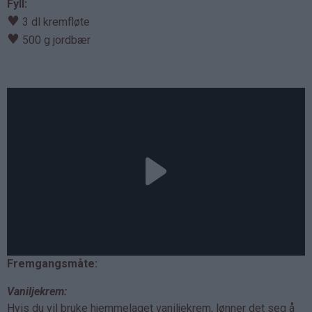
Fyll:
♥
3 dl kremfløte
♥
500 g jordbær
Fremgangsmåte:
Vaniljekrem:
Hvis du vil bruke hjemmelaget vaniljekrem, lønner det seg å