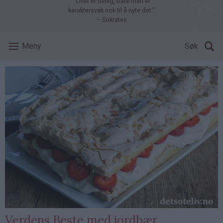
"Livet er deilig, bare man er
karaktersvak nok til å nyte det."
– Sokrates
Meny
Søk
Verdens Beste med jordbær