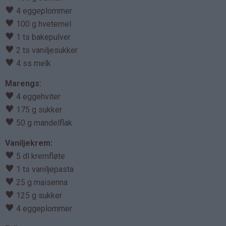
♥
4 eggeplommer
♥
100 g hvetemel
♥
1 ts bakepulver
♥
2 ts vaniljesukker
♥
4 ss melk
Marengs:
♥
4 eggehviter
♥
175 g sukker
♥
50 g mandelflak
Vaniljekrem:
♥
5 dl kremfløte
♥
1 ts vaniljepasta
♥
25 g maisenna
♥
125 g sukker
♥
4 eggeplommer