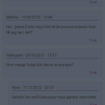
Svar
Martine - 12.09.2015 - 16:46
Hei... prøvd å lete meg frem til de posene/eskene..hvor
får jeg tak i det?
Svar
Hildegunn - 20.10.2015 - 17:37
Hvor mange fudge blir det av en porsjon?
Svar
Nora - 11.12.2015 - 20:13
Som
Det blir fire små fulle poser med ganske store biter
svar
Svar