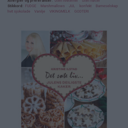
Allergier og preferanser
Uten hvetemel
Uten nøtter
Stikkord
FUDGE
Marshmallows
JUL
konfekt
Barneselskap
hvit sjokolade
Vanilje
VIKINGMELK
GODTERI