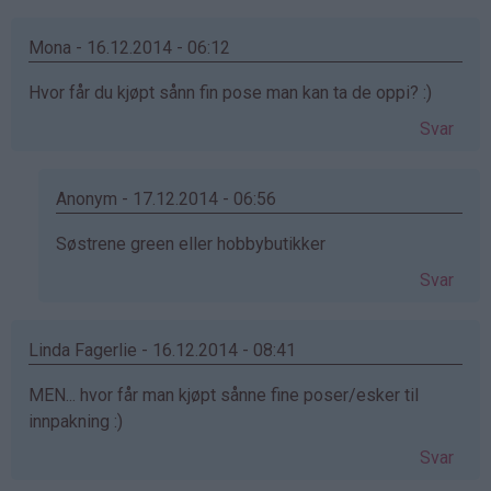
Mona - 16.12.2014 - 06:12
Hvor får du kjøpt sånn fin pose man kan ta de oppi? :)
Svar
Anonym - 17.12.2014 - 06:56
Som
Søstrene green eller hobbybutikker
svar
Svar
på
av
Mona
Linda Fagerlie - 16.12.2014 - 08:41
(ikke
MEN... hvor får man kjøpt sånne fine poser/esker til
bekreftet)
innpakning :)
Svar