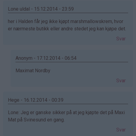
Lone uldal - 15.12.2014 - 23:59
her i Halden får jeg ikke kjøpt marshmallowskrem, hvor
er nærmeste butikk eller andre stedet jeg kan kjøpe det.
Svar
Anonym - 17.12.2014 - 06:54
Som
Maximat Nordby
svar
Svar
på
av
Lone
Hege - 16.12.2014 - 00:39
uldal
Lone: Jeg er ganske sikker på at jeg kjøpte det på Maxi
(ikke
Mat på Svinesund en gang.
bekreftet)
Svar