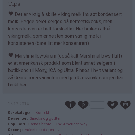
Tips
♥
Det er viktig å skille viking melk fra søt kondensert
melk. Begge deler selges på hermetikkboks, men
konsistensen er helt forskjellig. Her brukes altså
vikingmelk, som er nesten som vanlig melk i
konsistenen (bare litt mer konsentrert).
♥
Marshmallowskrem (også kalt Marshmallows fluff)
er et amerikansk produkt som blant annet selgers i
butikkene til Meny, ICA og Ultra. Finnes i hvit variant og
så denne rosa varianten med jordbærsmak som jeg har
brukt her.
15.12.2014
Kakekategori
Konfekt
Desserter
Snacks og godteri
Populært
Barnas beste
The American way
Sesong
Valentinesdagen
Jul