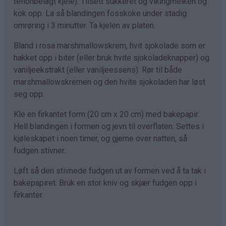
teflonbelagt kjele). Tilsett sukkeret og vikingmelken og
kok opp. La så blandingen fosskoke under stadig
omrøring i 3 minutter. Ta kjelen av platen.
Bland i rosa marshmallowskrem, hvit sjokolade som er
hakket opp i biter (eller bruk hvite sjokoladeknapper) og
vaniljeekstrakt (eller vaniljeessens). Rør til både
marshmallowskremen og den hvite sjokoladen har løst
seg opp.
Kle en firkantet form (20 cm x 20 cm) med bakepapir.
Hell blandingen i formen og jevn til overflaten. Settes i
kjøleskapet i noen timer, og gjerne over natten, så
fudgen stivner.
Løft så den stivnede fudgen ut av formen ved å ta tak i
bakepapiret. Bruk en stor kniv og skjær fudgen opp i
firkanter.