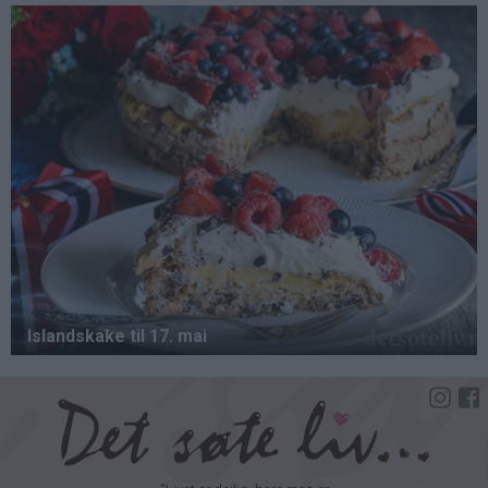
Hopp
til
hovedinnhold