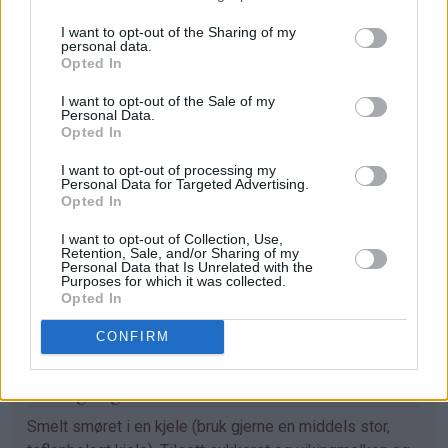
I want to opt-out of the Sharing of my
personal data.
Opted In
I want to opt-out of the Sale of my
Personal Data.
Opted In
Ingredienser
I want to opt-out of processing my
♥
6,75 dl sukker
Personal Data for Targeted Advertising.
Opted In
♥
175 g smør
♥
1,75 dl vikingmelk (se tips)
I want to opt-out of Collection, Use,
Retention, Sale, and/or Sharing of my
♥
200 g marshmallowskrem med jordbærsmak /
Personal Data that Is Unrelated with the
Purposes for which it was collected.
Marshmallows fluff (se tips)
Opted In
♥
350 g hvit sjokolade
♥
1 ts vaniljeekstrakt
CONFIRM
Fremgangsmåte
Smelt smøret i en kjele (bruk gjerne en middels stor,