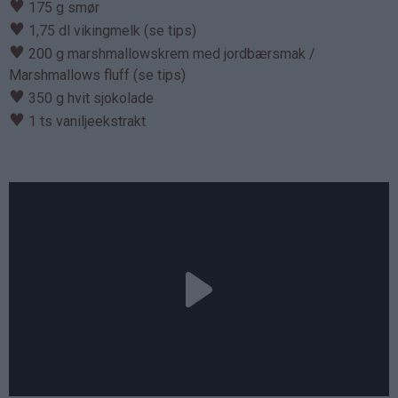
♥
175 g smør
♥
1,75 dl vikingmelk (se tips)
♥
200 g marshmallowskrem med jordbærsmak /
Marshmallows fluff (se tips)
♥
350 g hvit sjokolade
♥
1 ts vaniljeekstrakt