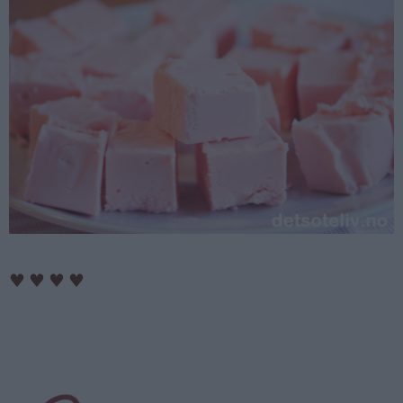
♥
♥
♥
♥