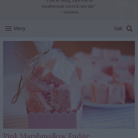
"Livet er deilig, bare man er
karaktersvak nok til å nyte det."
– Sokrates
Meny
Søk
Pink Marshmallow Fudge