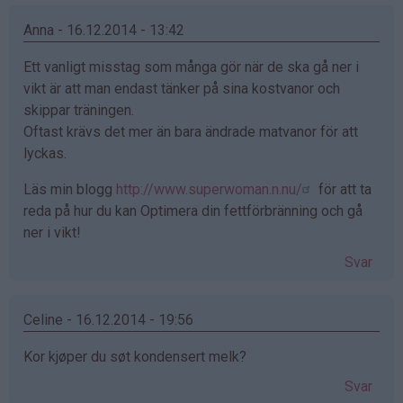
Anna - 16.12.2014 - 13:42
Ett vanligt misstag som många gör när de ska gå ner i
vikt är att man endast tänker på sina kostvanor och
skippar träningen.
Oftast krävs det mer än bara ändrade matvanor för att
lyckas.
Läs min blogg
http://www.superwoman.n.nu/
för att ta
reda på hur du kan Optimera din fettförbränning och gå
ner i vikt!
Svar
Celine - 16.12.2014 - 19:56
Kor kjøper du søt kondensert melk?
Svar