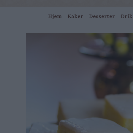
Main
Hjem
Kaker
Desserter
Drik
navigation