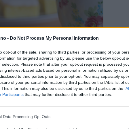
.no -
Do Not Process My Personal Information
to opt-out of the sale, sharing to third parties, or processing of your per
formation for targeted advertising by us, please use the below opt-out s
r selection. Please note that after your opt-out request is processed y
eing interest-based ads based on personal information utilized by us or
disclosed to third parties prior to your opt-out. You may separately opt-
losure of your personal information by third parties on the IAB’s list of
. This information may also be disclosed by us to third parties on the
IA
Participants
that may further disclose it to other third parties.
l Data Processing Opt Outs
å for "
Lemon Brownies
", og navnet passer, for dette er virkeli
ens som Brownies. Like enkle å lage er de også!