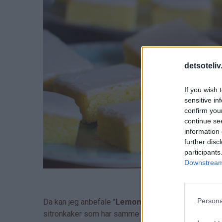
detsoteliv
If you wish 
sensitive in
confirm you
continue se
information 
further disc
participants
Downstream 
Persona
Da kan jeg anbefale "
Lemonies
"! Kakene kalles ogs
sitronkaker som har samme myke, kompakte konsist