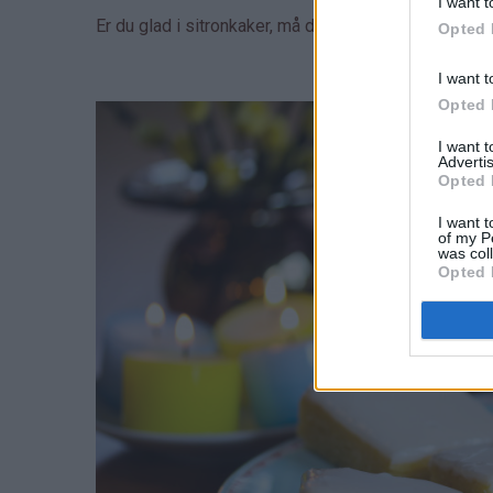
I want t
Er du glad i sitronkaker, må du ikke gå glipp av den
Opted 
I want t
Opted 
I want 
Advertis
Opted 
I want t
of my P
was col
Opted 