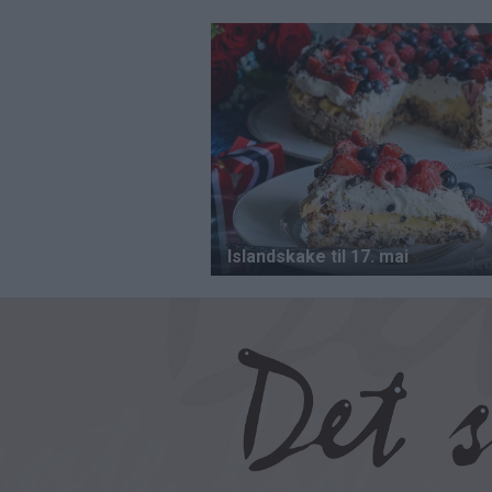
Hopp
til
hovedinnhold