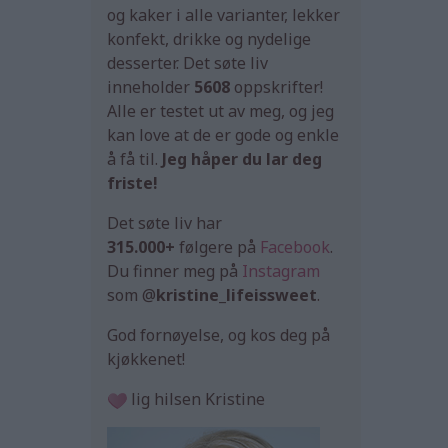
og kaker i alle varianter, lekker
konfekt, drikke og nydelige
desserter. Det søte liv
inneholder
5608
oppskrifter!
Alle er testet ut av meg, og jeg
kan love at de er gode og enkle
å få til.
Jeg håper du lar deg
friste!
Det søte liv har
315.000+
følgere på
Facebook
.
Du finner meg på
Instagram
som @
kristine_lifeissweet
.
God fornøyelse, og kos deg på
kjøkkenet!
lig hilsen Kristine