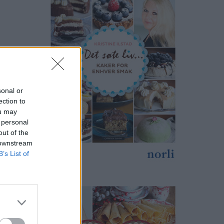
sonal or
ection to
ou may
 personal
out of the
 downstream
B’s List of
g gode