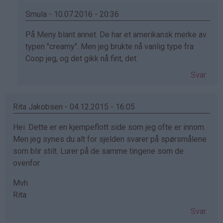
Smula - 10.07.2016 - 20:36
Som
På Meny blant annet. De har et amerikansk merke av
svar
typen "creamy". Men jeg brukte nå vanlig type fra
på
Coop jeg, og det gikk nå fint, det.
av
Svar
M
(ikke
bekreftet)
Rita Jakobsen - 04.12.2015 - 16:05
Hei. Dette er en kjempeflott side som jeg ofte er innom.
Men jeg synes du alt for sjelden svarer på spørsmålene
som blir stilt. Lurer på de samme tingene som de
ovenfor.
Mvh
Rita
Svar