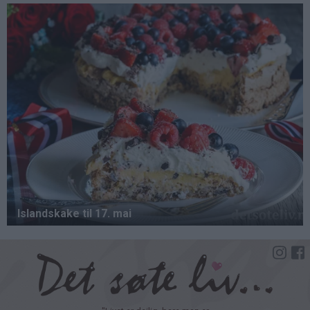
Hopp
til
hovedinnhold