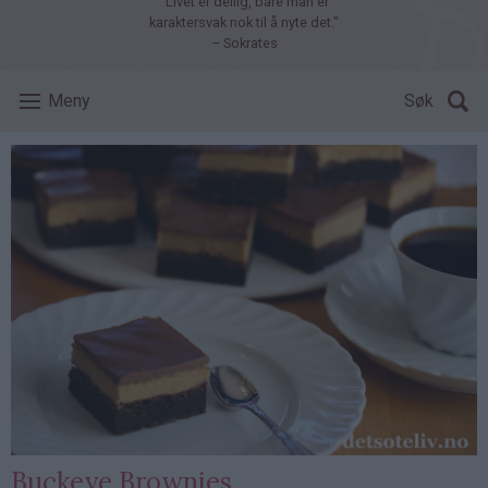
"Livet er deilig, bare man er
karaktersvak nok til å nyte det."
– Sokrates
Meny
Søk
Buckeye Brownies