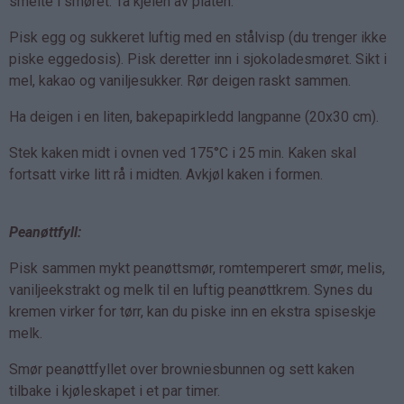
smelte i smøret. Ta kjelen av platen.
Pisk egg og sukkeret luftig med en stålvisp (du trenger ikke
piske eggedosis). Pisk deretter inn i sjokoladesmøret. Sikt i
mel, kakao og vaniljesukker. Rør deigen raskt sammen.
Ha deigen i en liten, bakepapirkledd langpanne (20x30 cm).
Stek kaken midt i ovnen ved 175°C i 25 min. Kaken skal
fortsatt virke litt rå i midten. Avkjøl kaken i formen.
Peanøttfyll:
Pisk sammen mykt peanøttsmør, romtemperert smør, melis,
vaniljeekstrakt og melk til en luftig peanøttkrem. Synes du
kremen virker for tørr, kan du piske inn en ekstra spiseskje
melk.
Smør peanøttfyllet over browniesbunnen og sett kaken
tilbake i kjøleskapet i et par timer.