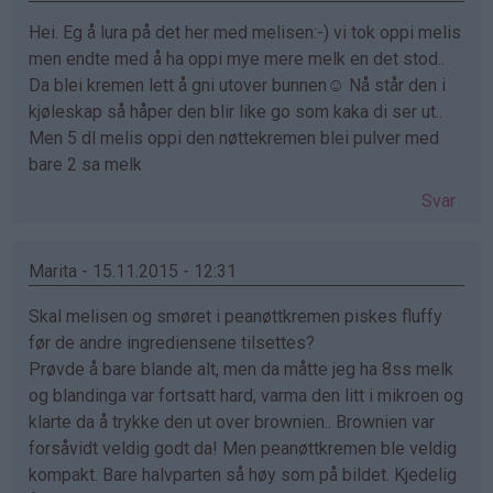
Hei. Eg å lura på det her med melisen:-) vi tok oppi melis
men endte med å ha oppi mye mere melk en det stod..
Da blei kremen lett å gni utover bunnen☺️ Nå står den i
kjøleskap så håper den blir like go som kaka di ser ut..
Men 5 dl melis oppi den nøttekremen blei pulver med
bare 2 sa melk
Svar
Marita - 15.11.2015 - 12:31
Skal melisen og smøret i peanøttkremen piskes fluffy
før de andre ingrediensene tilsettes?
Prøvde å bare blande alt, men da måtte jeg ha 8ss melk
og blandinga var fortsatt hard, varma den litt i mikroen og
klarte da å trykke den ut over brownien.. Brownien var
forsåvidt veldig godt da! Men peanøttkremen ble veldig
kompakt. Bare halvparten så høy som på bildet. Kjedelig