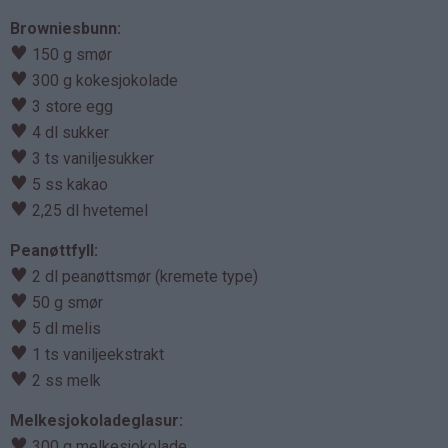
Browniesbunn:
♥
150 g smør
♥
300 g kokesjokolade
♥
3 store egg
♥
4 dl sukker
♥
3 ts vaniljesukker
♥
5 ss kakao
♥
2,25 dl hvetemel
Peanøttfyll:
♥
2 dl peanøttsmør (kremete type)
♥
50 g smør
♥
5 dl melis
♥
1 ts vaniljeekstrakt
♥
2 ss melk
Melkesjokoladeglasur:
♥
300 g melkesjokolade