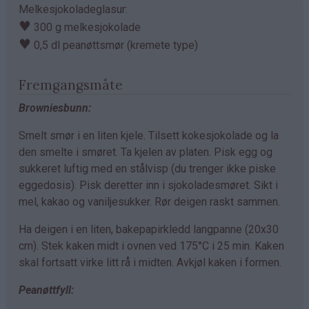
Melkesjokoladeglasur:
♥
300 g melkesjokolade
♥
0,5 dl peanøttsmør (kremete type)
Fremgangsmåte
Browniesbunn:
Smelt smør i en liten kjele. Tilsett kokesjokolade og la
den smelte i smøret. Ta kjelen av platen. Pisk egg og
sukkeret luftig med en stålvisp (du trenger ikke piske
eggedosis). Pisk deretter inn i sjokoladesmøret. Sikt i
mel, kakao og vaniljesukker. Rør deigen raskt sammen.
Ha deigen i en liten, bakepapirkledd langpanne (20x30
cm). Stek kaken midt i ovnen ved 175°C i 25 min. Kaken
skal fortsatt virke litt rå i midten. Avkjøl kaken i formen.
Peanøttfyll: