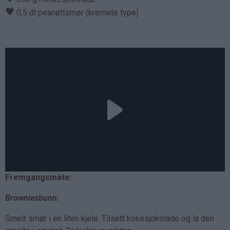
♥
0,5 dl peanøttsmør (kremete type)
Fremgangsmåte:
Browniesbunn:
Smelt smør i en liten kjele. Tilsett kokesjokolade og la den