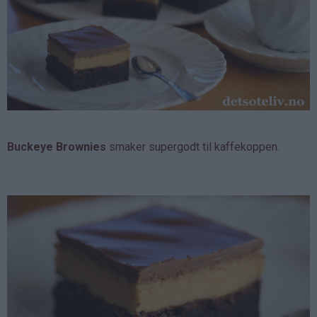
Buckeye Brownies
smaker supergodt til kaffekoppen.