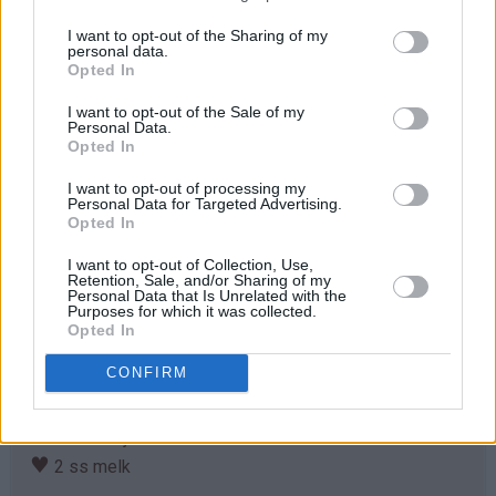
I want to opt-out of the Sharing of my
Ingredienser
personal data.
Opted In
Browniesbunn:
♥
150 g smør
I want to opt-out of the Sale of my
Personal Data.
♥
300 g kokesjokolade
Opted In
♥
3 store egg
♥
I want to opt-out of processing my
4 dl sukker
Personal Data for Targeted Advertising.
♥
3 ts vaniljesukker
Opted In
♥
5 ss kakao
I want to opt-out of Collection, Use,
♥
2,25 dl hvetemel
Retention, Sale, and/or Sharing of my
Personal Data that Is Unrelated with the
Purposes for which it was collected.
Peanøttfyll:
Opted In
♥
2 dl peanøttsmør (kremete type)
CONFIRM
♥
50 g smør
♥
5 dl melis
♥
1 ts vaniljeekstrakt
♥
2 ss melk