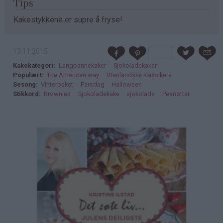
Tips
Kakestykkene er supre å fryse!
13.11.2015
Kakekategori
Langpannekaker
Sjokoladekaker
Populært
The American way
Utenlandske klassikere
Sesong
Vinterbakst
Farsdag
Halloween
Stikkord
Brownies
Sjokoladekake
sjokolade
Peanøtter