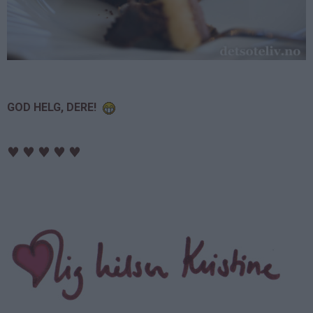
GOD HELG, DERE!
♥
♥
♥
♥
♥