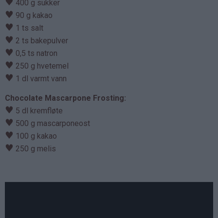
♥
400 g sukker
♥
90 g kakao
♥
1 ts salt
♥
2 ts bakepulver
♥
0,5 ts natron
♥
250 g hvetemel
♥
1 dl varmt vann
Chocolate Mascarpone Frosting:
♥
5 dl kremfløte
♥
500 g mascarponeost
♥
100 g kakao
♥
250 g melis