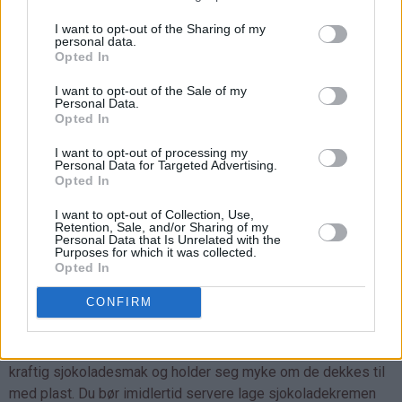
I want to opt-out of the Sharing of my
personal data.
Opted In
I want to opt-out of the Sale of my
Personal Data.
Opted In
I want to opt-out of processing my
Personal Data for Targeted Advertising.
Opted In
I want to opt-out of Collection, Use,
Retention, Sale, and/or Sharing of my
Personal Data that Is Unrelated with the
Purposes for which it was collected.
Tips:
Opted In
♥
Mascarpone er en kremete, italiensk ferskost som fås
CONFIRM
kjøpt i de fleste store matbutikkene i Norge.
♥
Det går fint å lage muffinsene dagen i forveien. De har
kraftig sjokoladesmak og holder seg myke om de dekkes til
med plast. Du bør imidlertid servere lage sjokoladekremen