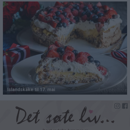
Hopp
til
hovedinnhold