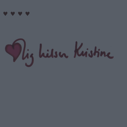
♥
♥
♥
♥