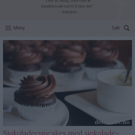
"Livet er deilig, bare man er
karaktersvak nok til å nyte det."
– Sokrates
Meny
Søk
Sjokoladecupcakes med sjokolade-