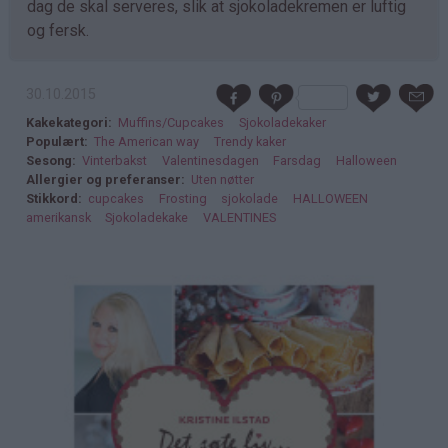
dag de skal serveres, slik at sjokoladekremen er luftig
og fersk.
30.10.2015
Kakekategori
Muffins/Cupcakes
Sjokoladekaker
Populært
The American way
Trendy kaker
Sesong
Vinterbakst
Valentinesdagen
Farsdag
Halloween
Allergier og preferanser
Uten nøtter
Stikkord
cupcakes
Frosting
sjokolade
HALLOWEEN
amerikansk
Sjokoladekake
VALENTINES