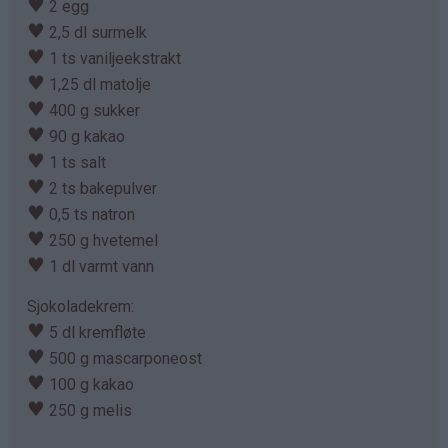
♥
2 egg
♥
2,5 dl surmelk
♥
1 ts vaniljeekstrakt
♥
1,25 dl matolje
♥
400 g sukker
♥
90 g kakao
♥
1 ts salt
♥
2 ts bakepulver
♥
0,5 ts natron
♥
250 g hvetemel
♥
1 dl varmt vann
Sjokoladekrem:
♥
5 dl kremfløte
♥
500 g mascarponeost
♥
100 g kakao
♥
250 g melis