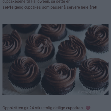
cupcakesene til Halloween, så dette er
selvfølgelig cupcakes som passer å servere hele året!
Oppskriften gir 24 stk utrolig deilige cupcakes.