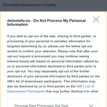
Chocolate Mascarpone Frosting:
Pisk kremfløten til myk og bløt krem.
detsoteliv.no -
Do Not Process My Personal
Information
Tilsett romtemperert mascarponeost og visp blandingen
luftig.
If you wish to opt-out of the sale, sharing to third parties, or
Rør deretter i kakao og melis, så du får en glatt og fin
processing of your personal or sensitive information for
targeted advertising by us, please use the below opt-out
sjokoladekrem.
section to confirm your selection. Please note that after your
opt-out request is processed you may continue seeing
interest-based ads based on personal information utilized by
Ha sjokoladekremen i en sprøytepose og pynt
us or personal information disclosed to third parties prior to
hver sjokolademuffins med en vakker "swirl" med
your opt-out. You may separately opt-out of the further
sjokoladekrem.
disclosure of your personal information by third parties on the
IAB’s list of downstream participants. This information may
also be disclosed by us to third parties on the
IAB’s List of
Downstream Participants
that may further disclose it to other
third parties.
Personal Data Processing Opt Outs