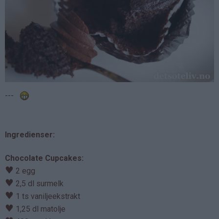
---
Ingredienser:
Chocolate Cupcakes:
♥
2 egg
♥
2,5 dl surmelk
♥
1 ts vaniljeekstrakt
♥
1,25 dl matolje