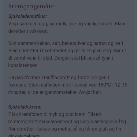
Fremgangsmåte
Sjokolademuffins:
Visp sammen egg, surmelk, olje og vaniljeestrakt. Bland
deretter i sukkeret.
Sikt sammen kakao, salt, bakepulver og natron og rør i.
Bland deretter i hvetemelet og rør til en jevn deg. Rør i 1
dl varmt vann til slutt. Deigen skal bli nokså tynn i
konsistensen.
Ha papirformer i muffinsbrett og fordel deigen i
formene. Stek muffinsen midt i ovnen ved 180°C i 12-15
minutter, til de er gjennomstekte. Avkjøl helt.
Sjokoladekrem:
Pisk kremfløten til myk og bløt krem. Tilsett
romtemperert mascarponeost og visp blandingen luftig.
Rør deretter i kakao og melis, så du får en glatt og fin
sjokoladekrem.