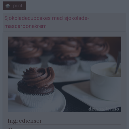
print
Sjokoladecupcakes med sjokolade-
mascarponekrem
Ingredienser