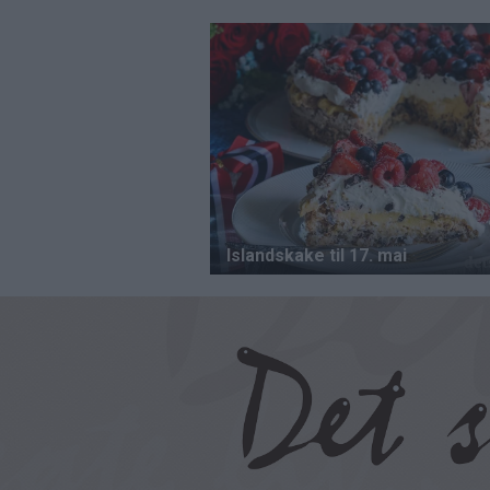
Hopp
til
hovedinnhold