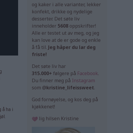
og kaker i alle varianter, lekker
konfekt, drikke og nydelige
desserter. Det søte liv
inneholder
5608
oppskrifter!
Alle er testet ut av meg, og jeg
kan love at de er gode og enkle
å få til.
Jeg håper du lar deg
friste!
Det søte liv har
g
315.000+
følgere på
Facebook
.
g
Du finner meg på
Instagram
som @
kristine_lifeissweet
.
God fornøyelse, og kos deg på
kjøkkenet!
 å ha i
øl.
lig hilsen Kristine