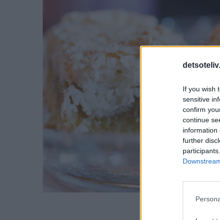
detsoteliv
If you wish 
sensitive in
confirm you
continue se
information 
further disc
participants
Downstream 
Persona