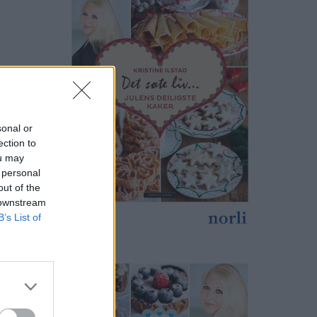
sonal or
ection to
ou may
 personal
out of the
 downstream
B’s List of