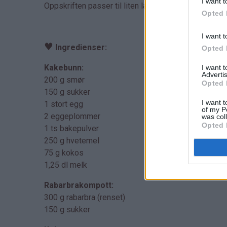
I want t
Oppskriften passer til liten langpanne.
Opted 
I want t
♥
Ingredienser:
Opted 
Kakebunn:
I want 
Advertis
200 g smør
Opted 
150 g sukker
I want t
1 stort egg
of my P
2 eggeplommer
was col
Opted 
1 ts bakepulver
250 g hvetemel
75 g kokos
1,25 dl melk
Rabarbrakompott:
300 g rabarbra (renset)
150 g sukker