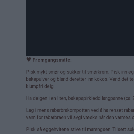
♥
Fremgangsmåte:
Pisk mykt smør og sukker til smørkrem. Pisk inn egg
bakepulver og bland deretter inn kokos. Vend det tø
klumpfri deig.
Ha deigen i en liten, bakepapirkledd langpanne (ca. 
Lag i mens rabarbrakompotten ved å ha renset rabarbr
vann for rabarbraen vil avgi væske når den varmes o
Pisk så eggehvitene stive til marengsen. Tilsett su