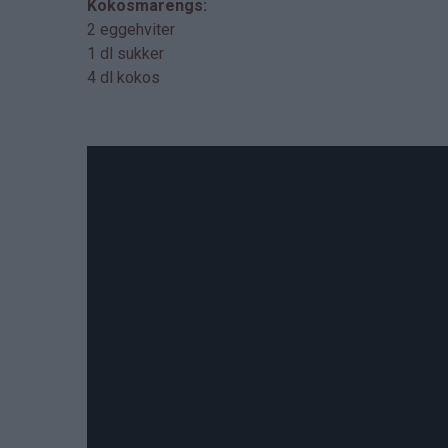
Kokosmarengs:
2 eggehviter
1 dl sukker
4 dl kokos