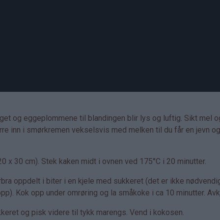
et og eggeplommene til blandingen blir lys og luftig. Sikt mel o
rre inn i smørkremen vekselsvis med melken til du får en jevn o
20 x 30 cm). Stek kaken midt i ovnen ved 175°C i 20 minutter.
a oppdelt i biter i en kjele med sukkeret (det er ikke nødvendig
pp). Kok opp under omrøring og la småkoke i ca 10 minutter. Avkj
kkeret og pisk videre til tykk marengs. Vend i kokosen.