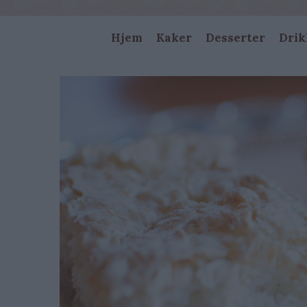
Main
Hjem
Kaker
Desserter
Drik
navigation