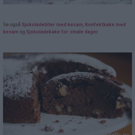
Se også
Sjokoladebiter med kesam
,
Konfektkake med
kesam
og
Sjokoladekake for smale dager
.