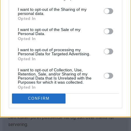
Pynt:
I want to opt-out of the Sharing of my
♥
melisdryss
personal data.
Opted In
Fremgangsmåte
I want to opt-out of the Sale of my
Personal Data.
Opted In
Pisk egg og sukker til eggedosis. Sikt i det tørre. Rør i
kesam, og bland godt med en stålvisp, slik at du får en
I want to opt-out of processing my
Personal Data for Targeted Advertising.
klumpfri kakedeig. Tilsett grovt hakkede valnøtter til
Opted In
slutt (nøttene kan sløyfes).
I want to opt-out of Collection, Use,
Ha deigen i en rund form (24 cm i diameter) med
Retention, Sale, and/or Sharing of my
Personal Data that Is Unrelated with the
bakepapir i bunnen. Stek kaken midt i ovnen ved 200°C i
Purposes for which it was collected.
ca 30 min (se tips).
Opted In
Avkjøl kaken en stund i formen før du tar den ut av
CONFIRM
formen og fjerner bakepapiret.
Sett kaken på et passende fat og sikt over melis før
servering.