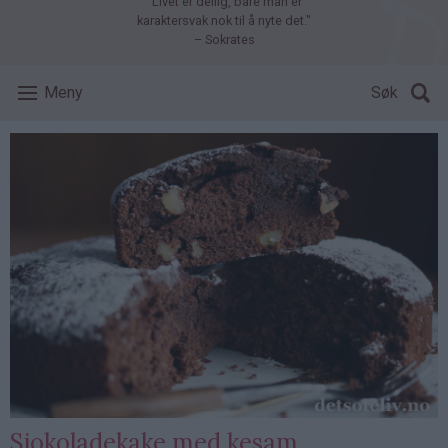
"Livet er deilig, bare man er
karaktersvak nok til å nyte det."
– Sokrates
Meny
Søk
Sjokoladekake med kesam