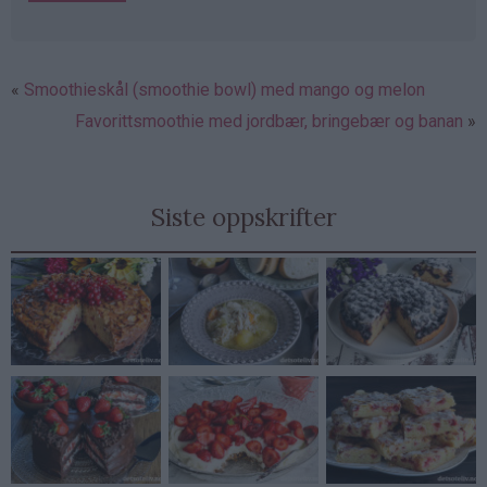
Smoothieskål (smoothie bowl) med mango og melon
Favorittsmoothie med jordbær, bringebær og banan
Siste oppskrifter