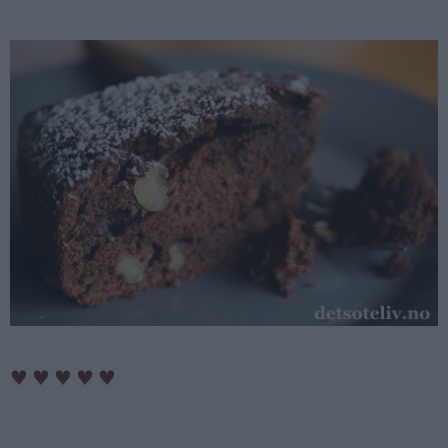
♥
♥
♥
♥
♥