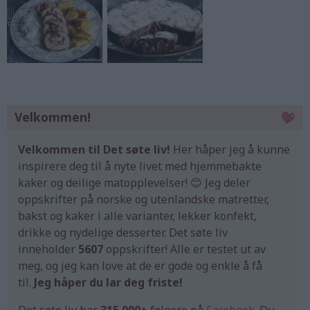
Velkommen!
Velkommen til Det søte liv!
Her håper jeg å kunne
inspirere deg til å nyte livet med hjemmebakte
kaker og deilige matopplevelser! 😊 Jeg deler
oppskrifter på norske og utenlandske matretter,
bakst og kaker i alle varianter, lekker konfekt,
drikke og nydelige desserter. Det søte liv
inneholder
5607
oppskrifter! Alle er testet ut av
meg, og jeg kan love at de er gode og enkle å få
til.
Jeg håper du lar deg friste!
Det søte liv har
315.000+
følgere på
Facebook
. Du