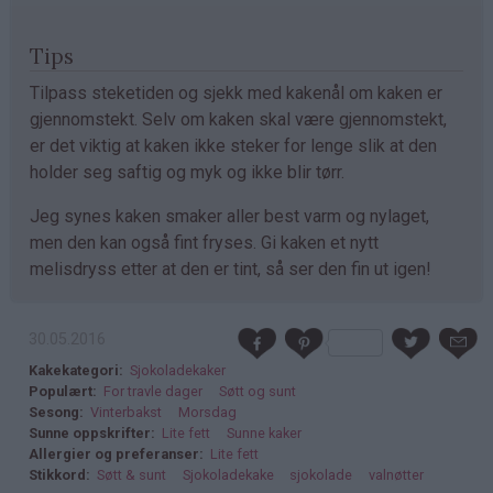
Tips
Tilpass steketiden og sjekk med kakenål om kaken er
gjennomstekt. Selv om kaken skal være gjennomstekt,
er det viktig at kaken ikke steker for lenge slik at den
holder seg saftig og myk og ikke blir tørr.
Jeg synes kaken smaker aller best varm og nylaget,
men den kan også fint fryses. Gi kaken et nytt
melisdryss etter at den er tint, så ser den fin ut igen!
30.05.2016
Kakekategori
Sjokoladekaker
Populært
For travle dager
Søtt og sunt
Sesong
Vinterbakst
Morsdag
Sunne oppskrifter
Lite fett
Sunne kaker
Allergier og preferanser
Lite fett
Stikkord
Søtt & sunt
Sjokoladekake
sjokolade
valnøtter