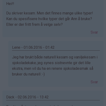
Hei!!
Du skriver kesam. Men det finnes mange ulike typer!
Kan du spesifisere hvilke typer det går Ann å bruke?
Eller er der fritt frem å velge selv?
Svar
Lene - 01.06.2016 - 01:42
Som
Jeg har brukt både naturell kesam og vaniljekesam i
svar
sjokoladekake; jeg synes sistnevnte gir det lille
på
ekstra, men vil du ha en renere sjokoladesmak så
av
bruker du naturell :-)
Ola
Svar
Nordmann
(ikke
bekreftet)
Däck - 02.06.2016 - 13:42