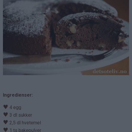
Ingredienser:
♥
4 egg
♥
3 dl sukker
♥
2,5 dl hvetemel
♥
1 ts bakepulver