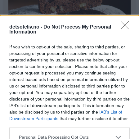
detsoteliv.no -
Do Not Process My Personal
Information
If you wish to opt-out of the sale, sharing to third parties, or
processing of your personal or sensitive information for
targeted advertising by us, please use the below opt-out
Ingredienser
section to confirm your selection. Please note that after your
opt-out request is processed you may continue seeing
♥
4 egg
interest-based ads based on personal information utilized by
♥
3 dl sukker
us or personal information disclosed to third parties prior to
♥
2,5 dl hvetemel
your opt-out. You may separately opt-out of the further
disclosure of your personal information by third parties on the
♥
1 ts bakepulver
IAB’s list of downstream participants. This information may
♥
3 ts vaniljesukker
also be disclosed by us to third parties on the
IAB’s List of
♥
1 dl kakao
Downstream Participants
that may further disclose it to other
♥
3 dl kesam
third parties.
♥
100 g valnøtter (kan sløyfes)
Personal Data Processing Opt Outs