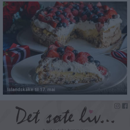
Hopp
til
hovedinnhold