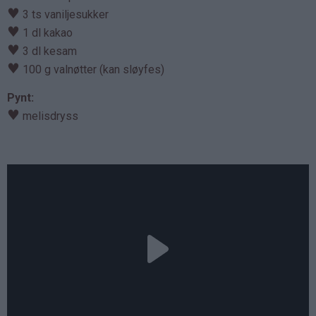
♥
3 ts vaniljesukker
♥
1 dl kakao
♥
3 dl kesam
♥
100 g valnøtter (kan sløyfes)
Pynt:
♥
melisdryss