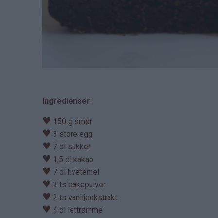
Ingredienser:
♥
150 g smør
♥
3 store egg
♥
7 dl sukker
♥
1,5 dl kakao
♥
7 dl hvetemel
♥
3 ts bakepulver
♥
2 ts vaniljeekstrakt
♥
4 dl lettrømme