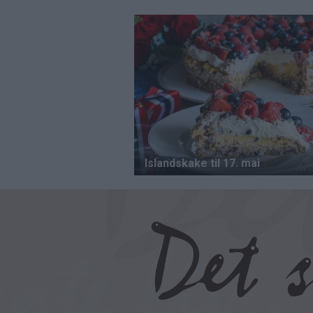
Hopp
til
hovedinnhold