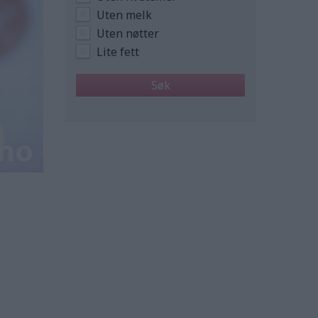
Uten melk
Uten nøtter
Lite fett