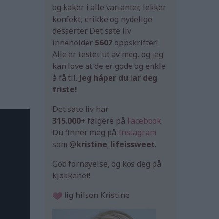
og kaker i alle varianter, lekker
konfekt, drikke og nydelige
desserter. Det søte liv
inneholder
5607
oppskrifter!
Alle er testet ut av meg, og jeg
kan love at de er gode og enkle
å få til.
Jeg håper du lar deg
friste!
Det søte liv har
315.000+
følgere på
Facebook
.
Du finner meg på
Instagram
som @
kristine_lifeissweet
.
God fornøyelse, og kos deg på
kjøkkenet!
lig hilsen Kristine