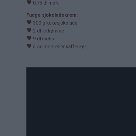
♥
0,75 dl melk
Fudge sjokoladekrem:
♥
300 g kokesjokolade
♥
2 dl lettrømme
♥
9 dl melis
♥
3 ss melk eller kaffelikør