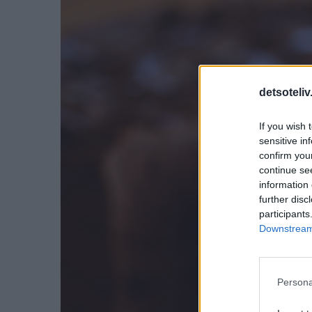
detsoteliv
If you wish 
sensitive in
confirm you
continue se
information 
further disc
participants
Downstream 
Persona