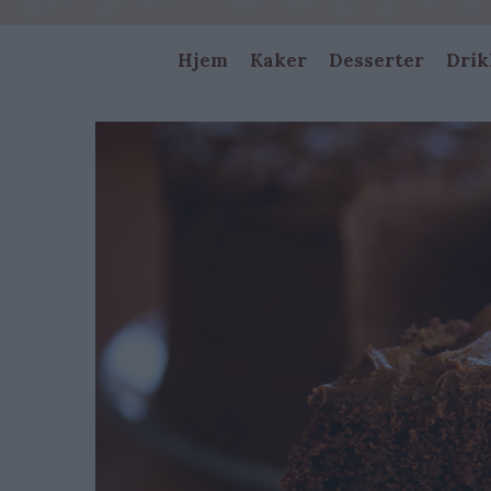
Main
Hjem
Kaker
Desserter
Drik
navigation