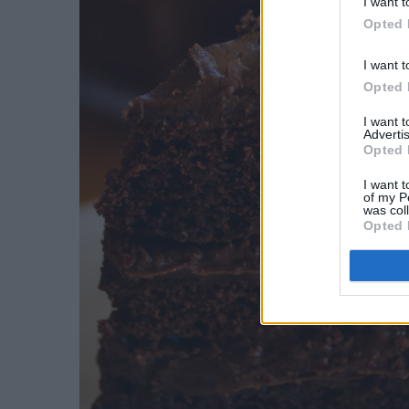
I want t
Opted 
I want t
Opted 
I want 
Advertis
Opted 
I want t
of my P
was col
Opted 