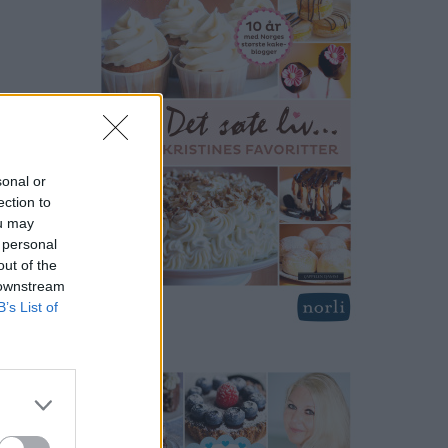
sonal or
ection to
ou may
 personal
out of the
 downstream
B’s List of