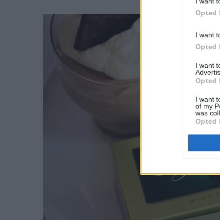
I want t
Opted 
I want t
Opted 
I want 
Advertis
Opted 
I want t
of my P
was col
Opted 