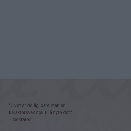
"Livet er deilig, bare man er
karaktersvak nok til å nyte det."
– Sokrates