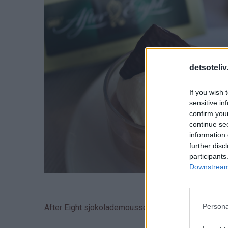
detsoteliv
If you wish 
sensitive in
confirm you
continue se
information 
further disc
participants
Downstream 
Persona
After Eight sjokolademousse lages med smeltet Aft