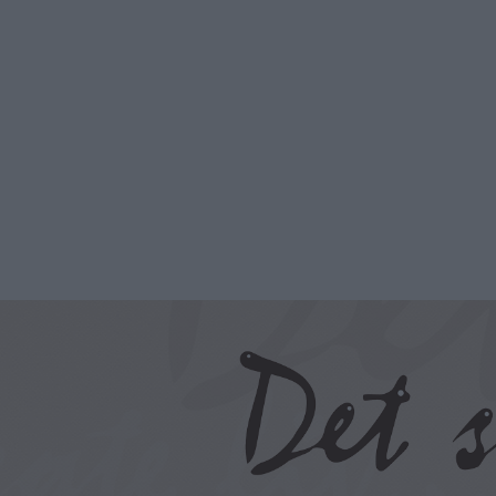
Hopp
til
hovedinnhold