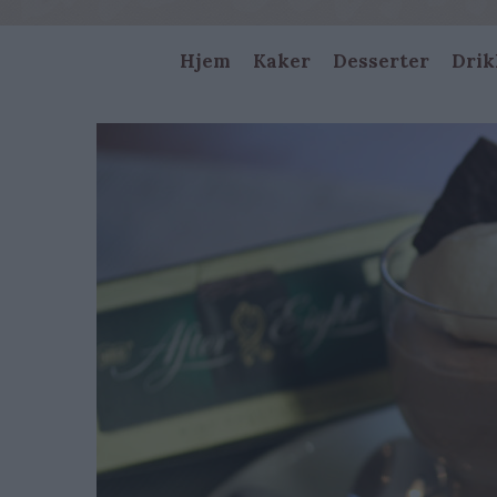
Main
Hjem
Kaker
Desserter
Drik
navigation