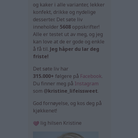
og kaker i alle varianter, lekker
konfekt, drikke og nydelige
desserter. Det søte liv
inneholder
5608
oppskrifter!
Alle er testet ut av meg, og jeg
kan love at de er gode og enkle
å få til.
Jeg håper du lar deg
friste!
Det søte liv har
315.000+
følgere på
Facebook
.
Du finner meg på
Instagram
som @
kristine_lifeissweet
.
God fornøyelse, og kos deg på
kjøkkenet!
lig hilsen Kristine