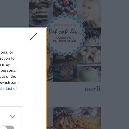
sonal or
ection to
ou may
 personal
out of the
 downstream
B’s List of