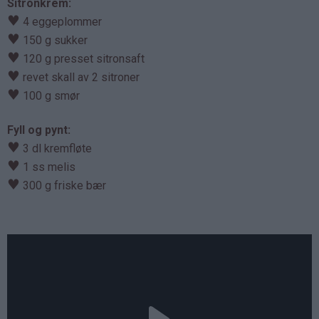
Sitronkrem:
♥
4 eggeplommer
♥
150 g sukker
♥
120 g presset sitronsaft
♥
revet skall av 2 sitroner
♥
100 g smør
Fyll og pynt:
♥
3 dl kremfløte
♥
1 ss melis
♥
300 g friske bær