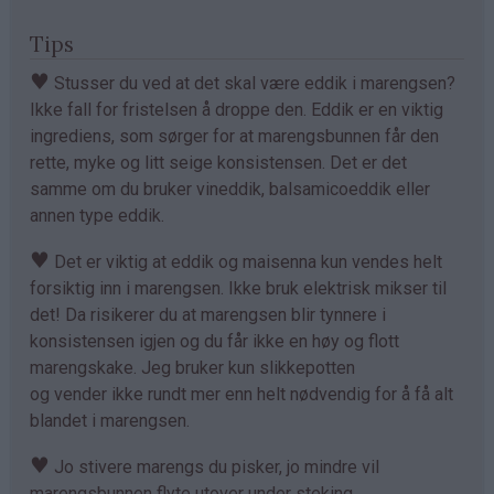
Tips
♥
Stusser du ved at det skal være eddik i marengsen?
Ikke fall for fristelsen å droppe den. Eddik er en viktig
ingrediens, som sørger for at marengsbunnen får den
rette, myke og litt seige konsistensen. Det er det
samme om du bruker vineddik, balsamicoeddik eller
annen type eddik.
♥
Det er viktig at eddik og maisenna kun vendes helt
forsiktig inn i marengsen. Ikke bruk elektrisk mikser til
det! Da risikerer du at marengsen blir tynnere i
konsistensen igjen og du får ikke en høy og flott
marengskake. Jeg bruker kun slikkepotten
og vender ikke rundt mer enn helt nødvendig for å få alt
blandet i marengsen.
♥
Jo stivere marengs du pisker, jo mindre vil
marengsbunnen flyte utover under steking.