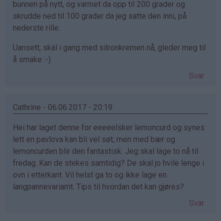
bunnen på nytt, og varmet da opp til 200 grader og
skrudde ned til 100 grader da jeg satte den inni, på
nederste rille.
Uansett, skal i gang med sitronkremen nå, gleder meg til
å smake :-)
Svar
Cathrine - 06.06.2017 - 20:19
Hei har laget denne for eeeeelsker lemoncurd og synes
lett en pavlova kan bli vel søt, men med bær og
lemoncurden blir den fantastisk. Jeg skal lage to nå til
fredag. Kan de stekes samtidig? De skal jo hvile lenge i
ovn i etterkant. Vil helst ga to og ikke lage en
langpannevariamt. Tips til hvordan det kan gjøres?
Svar