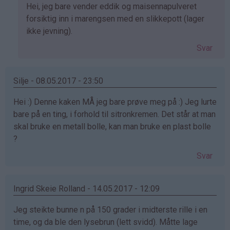
Som
Hei, jeg bare vender eddik og maisennapulveret
svar
forsiktig inn i marengsen med en slikkepott (lager
på
ikke jevning).
av
Svar
Kakeelsker
(ikke
bekreftet)
Silje - 08.05.2017 - 23:50
Hei :) Denne kaken MÅ jeg bare prøve meg på :) Jeg lurte
bare på en ting, i forhold til sitronkremen. Det står at man
skal bruke en metall bolle, kan man bruke en plast bolle
?
Svar
Ingrid Skeie Rolland - 14.05.2017 - 12:09
Jeg steikte bunne n på 150 grader i midterste rille i en
time, og da ble den lysebrun (lett svidd). Måtte lage