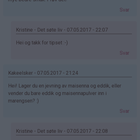
Svar
Kristine - Det søte liv - 07.05.2017 - 22:07
Som
Hei og takk for tipset :-)
svar
Svar
på
av
Anika
Kakeelsker - 07.05.2017 - 21:24
(ikke
Hei! Lager du en jevning av maisenna og eddik, eller
bekreftet)
vender du bare eddik og maisennapulver inn i
marengsen? :)
Svar
Kristine - Det søte liv - 07.05.2017 - 22:08