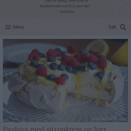
"Livet er deilig, bare man er
karaktersvak nok til å nyte det."
– Sokrates
Meny
Søk
Pavlova med sitronkrem og bær