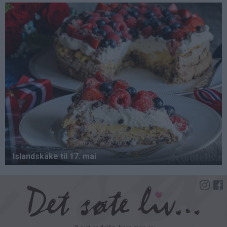
Hopp
til
hovedinnhold