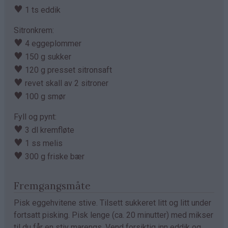
♥
1 ts eddik
Sitronkrem:
♥
4 eggeplommer
♥
150 g sukker
♥
120 g presset sitronsaft
♥
revet skall av 2 sitroner
♥
100 g smør
Fyll og pynt:
♥
3 dl kremfløte
♥
1 ss melis
♥
300 g friske bær
Fremgangsmåte
Pisk eggehvitene stive. Tilsett sukkeret litt og litt under
fortsatt pisking. Pisk lenge (ca. 20 minutter) med mikser
til du får en stiv marengs. Vend forsiktig inn eddik og