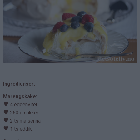
Ingredienser:
Marengskake:
♥
4 eggehviter
♥
250 g sukker
♥
2 ts maisenna
♥
1 ts eddik