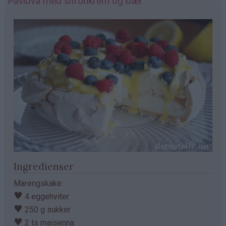
Pavlova med sitronkrem og bær
Ingredienser
Marengskake:
♥
4 eggehviter
♥
250 g sukker
♥
2 ts maisenna