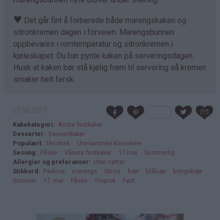
♥
Det går fint å forberede både marengskaken og
sitronkremen dagen i forveien. Marengsbunnen
oppbevares i romtemperatur og sitronkremen i
kjøleskapet. Du bør pynte kaken på serveringsdagen.
Husk at kaken bør stå kjølig frem til servering så kremen
smaker helt fersk.
07.05.2017
Kakekategori
Andre festkaker
Desserter
Dessertkaker
Populært
Eksotisk
Utenlandske klassikere
Sesong
Påske
Vårens festkaker
17.mai
Sommerlig
Allergier og preferanser
Uten nøtter
Stikkord
Pavlova
marengs
Sitron
bær
blåbær
bringebær
Sommer
17. mai
Påske
Tropisk
Fest