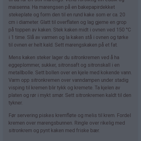
maisenna. Ha marengsen på en bakepapirdekket
stekeplate og form den til en rund kake som er ca. 20
cm i diameter. Glatt til overflaten og lag gjerne en grop
på toppen av kaken. Stek kaken midt i ovnen ved 150 °C
i 1 time. Slå av varmen og la kaken stå i ovnen og tørke
til ovnen er helt kald. Sett marengskaken på et fat.
Mens kaken steker lager du sitronkremen ved å ha
eggeplommer, sukker, sitronsaft og sitronskall i en
metallbolle. Sett bollen over en kjele med kokende vann.
Varm opp sitronkremen over vanndampen under stadig
visping til kremen blir tykk og kremete. Ta kjelen av
platen og rør i mykt smør. Sett sitronkremen kaldt til den
tykner.
Før servering piskes kremfløte og melis til krem. Fordel
kremen over marengsbunnen. Ringle over rikelig med
sitronkrem og pynt kaken med friske bær.