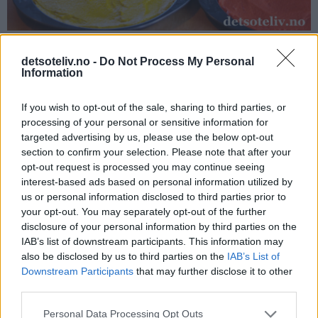
detsoteliv.no -
Do Not Process My Personal
Information
Stek kakebunnene på rist midt i ovnen ved 160°C i 15-20
minutter, til de er gjennomstekte (se tips). Det går fint å steke
If you wish to opt-out of the sale, sharing to third parties, or
to kakebunner av gangen.
processing of your personal or sensitive information for
targeted advertising by us, please use the below opt-out
Avkjøl kakene i formene før de forsiktig hvelves ut og
section to confirm your selection. Please note that after your
avkjøles til de er helt kalde.
opt-out request is processed you may continue seeing
interest-based ads based on personal information utilized by
us or personal information disclosed to third parties prior to
your opt-out. You may separately opt-out of the further
disclosure of your personal information by third parties on the
IAB’s list of downstream participants. This information may
also be disclosed by us to third parties on the
IAB’s List of
Downstream Participants
that may further disclose it to other
third parties.
Personal Data Processing Opt Outs