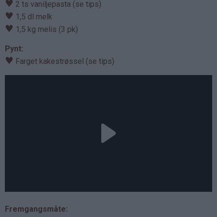
♥
2 ts vaniljepasta (se tips)
♥
1,5 dl melk
♥
1,5 kg melis (3 pk)
Pynt:
♥
Farget kakestrøssel (se tips)
Fremgangsmåte: