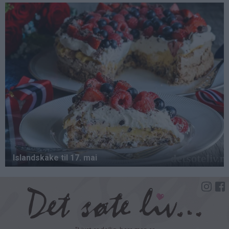
Hopp
til
hovedinnhold