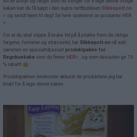
Alt av utstyr og farger som du trenger for å lage denne stilige
kaken kan du få kjøpt i den supre nettbutikken
Slikkepott.no
og sendt hjem til deg! Se hele spekteret av produkter
HER
.
For at du skal slippe å bruke tid på å plukke frem de riktige
fargene, formene og strøsselet, har
Slikkepott.no
nå satt
sammen en spesialtilpasset
produktpakke for
Regnbuekake
som du finner
HER
, og som dessuten gir 15
% rabatt!
Produktpakken inneholder akkurat de produktene jeg har
brukt for å lage denne kaken.