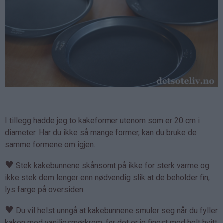
I tillegg hadde jeg to kakeformer utenom som er 20 cm i
diameter. Har du ikke så mange former, kan du bruke de
samme formene om igjen.
♥
Stek kakebunnene skånsomt på ikke for sterk varme og
ikke stek dem lenger enn nødvendig slik at de beholder fin,
lys farge på oversiden.
♥
Du vil helst unngå at kakebunnene smuler seg når du fyller
kaken med vaniljesmørkrem, for det er jo finest med helt hvitt