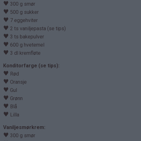
♥
300 g smør
♥
500 g sukker
♥
7 eggehviter
♥
2 ts vaniljepasta (se tips)
♥
3 ts bakepulver
♥
600 g hvetemel
♥
3 dl kremfløte
Konditorfarge (se tips):
♥
Rød
♥
Oransje
♥
Gul
♥
Grønn
♥
Blå
♥
Lilla
Vaniljesmørkrem:
♥
300 g smør