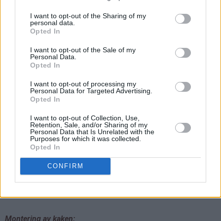
I want to opt-out of the Sharing of my
personal data.
Opted In
I want to opt-out of the Sale of my
Personal Data.
Opted In
I want to opt-out of processing my
Personal Data for Targeted Advertising.
Vaniljesmørkrem:
Opted In
I want to opt-out of Collection, Use,
Pisk romtemperert smør og vaniljepasta luftig (bruk også nå
Retention, Sale, and/or Sharing of my
en stor bolle, for det blir mye vaniljesmørkrem også
)
Personal Data that Is Unrelated with the
Purposes for which it was collected.
Opted In
Pisk inn en pakke melis. Tilsett 1 dl melk og en pakke til med
melis og pisk kremen luftig. Tilsett 0,5 dl melk og den siste
CONFIRM
pakken melis og pisk videre til en tykk og jevn smørkrem.
Kremen skal være nokså fast i konsistensen.
Montering av kaken: