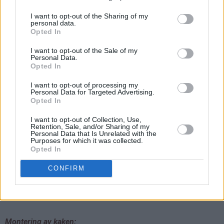
I want to opt-out of the Sharing of my
personal data.
Opted In
I want to opt-out of the Sale of my
Personal Data.
Opted In
I want to opt-out of processing my
Personal Data for Targeted Advertising.
Vaniljesmørkrem:
Opted In
I want to opt-out of Collection, Use,
Pisk romtemperert smør og vaniljepasta luftig (bruk også nå
Retention, Sale, and/or Sharing of my
en stor bolle, for det blir mye vaniljesmørkrem også
)
Personal Data that Is Unrelated with the
Purposes for which it was collected.
Opted In
Pisk inn en pakke melis. Tilsett 1 dl melk og en pakke til med
melis og pisk kremen luftig. Tilsett 0,5 dl melk og den siste
CONFIRM
pakken melis og pisk videre til en tykk og jevn smørkrem.
Kremen skal være nokså fast i konsistensen.
Montering av kaken: