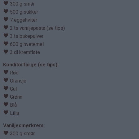
♥
300 g smør
♥
500 g sukker
♥
7 eggehviter
♥
2 ts vaniljepasta (se tips)
♥
3 ts bakepulver
♥
600 g hvetemel
♥
3 dl kremfløte
Konditorfarge (se tips):
♥
Rød
♥
Oransje
♥
Gul
♥
Grønn
♥
Blå
♥
Lilla
Vaniljesmørkrem:
♥
300 g smør