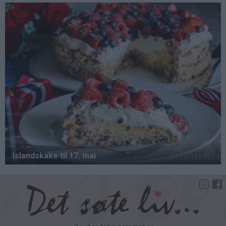
Hopp
til
hovedinnhold