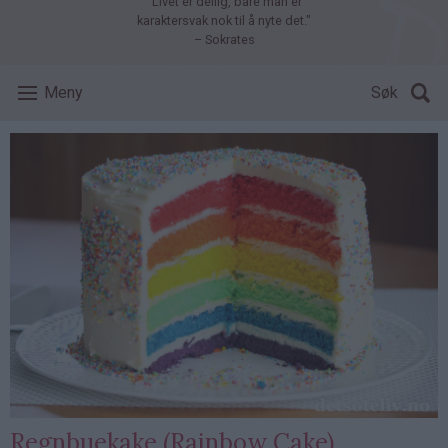
"Livet er deilig, bare man er
karaktersvak nok til å nyte det."
– Sokrates
Meny
Søk
Regnbuekake (Rainbow Cake)