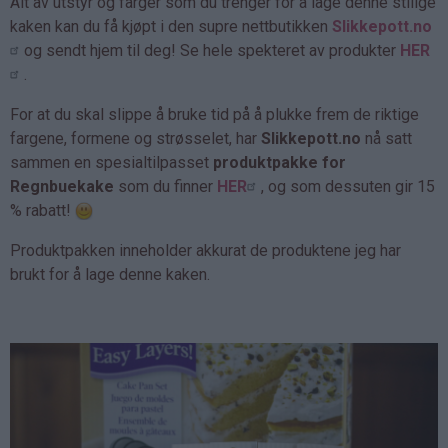
Alt av utstyr og farger som du trenger for å lage denne stilige
kaken kan du få kjøpt i den supre nettbutikken
Slikkepott.no
og sendt hjem til deg! Se hele spekteret av produkter
HER
.
For at du skal slippe å bruke tid på å plukke frem de riktige
fargene, formene og strøsselet, har
Slikkepott.no
nå satt
sammen en spesialtilpasset
produktpakke for
Regnbuekake
som du finner
HER
, og som dessuten gir 15
% rabatt!
Produktpakken inneholder akkurat de produktene jeg har
brukt for å lage denne kaken.