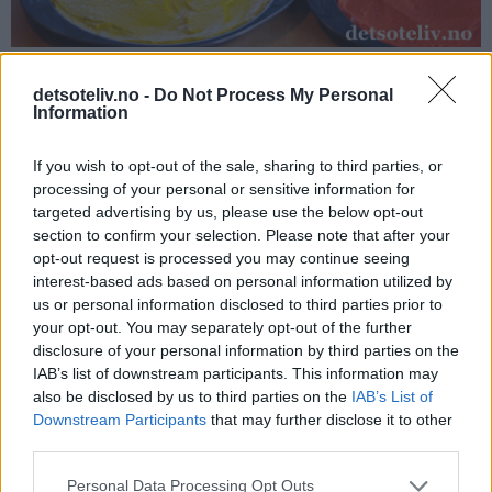
detsoteliv.no -
Do Not Process My Personal
Information
Stek kakebunnene på rist midt i ovnen ved 160°C i 15-20
minutter, til de er gjennomstekte (se tips). Det går fint å steke
If you wish to opt-out of the sale, sharing to third parties, or
to kakebunner av gangen.
processing of your personal or sensitive information for
targeted advertising by us, please use the below opt-out
Avkjøl kakene i formene før de forsiktig hvelves ut og
section to confirm your selection. Please note that after your
avkjøles til de er helt kalde.
opt-out request is processed you may continue seeing
interest-based ads based on personal information utilized by
us or personal information disclosed to third parties prior to
your opt-out. You may separately opt-out of the further
disclosure of your personal information by third parties on the
IAB’s list of downstream participants. This information may
also be disclosed by us to third parties on the
IAB’s List of
Downstream Participants
that may further disclose it to other
third parties.
Personal Data Processing Opt Outs