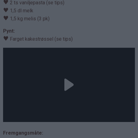
♥
2 ts vaniljepasta (se tips)
♥
1,5 dl melk
♥
1,5 kg melis (3 pk)
Pynt:
♥
Farget kakestrøssel (se tips)
Fremgangsmåte: