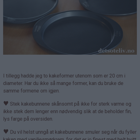
I tillegg hadde jeg to kakeformer utenom som er 20 cm i
diameter. Har du ikke så mange former, kan du bruke de
samme formene om igjen.
♥
Stek kakebunnene skånsomt på ikke for sterk varme og
ikke stek dem lenger enn nødvendig slik at de beholder fin,
lys farge på oversiden.
♥
Du vil helst unngå at kakebunnene smuler seg når du fyller
kaken med vaniljesmørkrem, for det er jo finest med helt hvitt