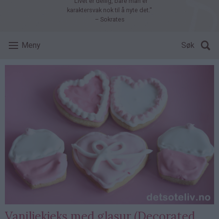
"Livet er deilig, bare man er
karaktersvak nok til å nyte det."
– Sokrates
Meny
Søk
Vaniljekjeks med glasur (Decorated