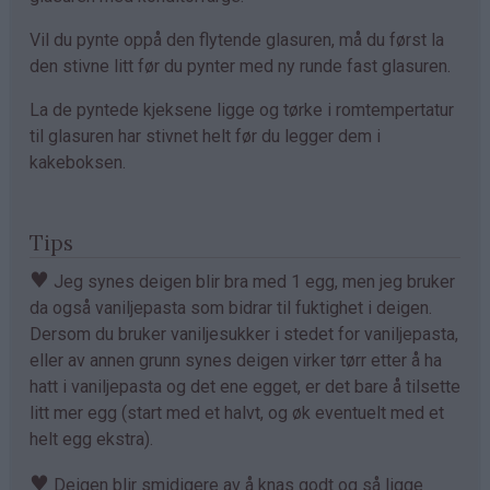
Vil du pynte oppå den flytende glasuren, må du først la
den stivne litt før du pynter med ny runde fast glasuren.
La de pyntede kjeksene ligge og tørke i romtempertatur
til glasuren har stivnet helt før du legger dem i
kakeboksen.
Tips
♥
Jeg synes deigen blir bra med 1 egg, men jeg bruker
da også vaniljepasta som bidrar til fuktighet i deigen.
Dersom du bruker vaniljesukker i stedet for vaniljepasta,
eller av annen grunn synes deigen virker tørr etter å ha
hatt i vaniljepasta og det ene egget, er det bare å tilsette
litt mer egg (start med et halvt, og øk eventuelt med et
helt egg ekstra).
♥
Deigen blir smidigere av å knas godt og så ligge