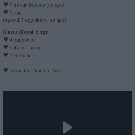
♥
1 ss vaniljepasta (se tips)
♥
1 egg
(og evtl. 1 egg ekstra, se tips)
Glasur (Royal Icing):
♥
4 eggehviter
♥
saft av 1 sitron
♥
1 kg melis
- -
♥
konsentrert konditorfarge