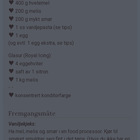
♥
400 g hvetemel
♥
200 g melis
♥
200 g mykt smør
♥
1 ss vaniljepasta (se tips)
♥
1 egg
(og evtl. 1 egg ekstra, se tips)
Glasur (Royal Icing):
♥
4 eggehviter
♥
saft av 1 sitron
♥
1 kg melis
- -
♥
konsentrert konditorfarge
Fremgangsmåte
Vaniljekjeks:
Ha mel, melis og smør i en food processor. Kjør til
smøret smuldrer seg fint i det tørre. (Hvis du ikke har en