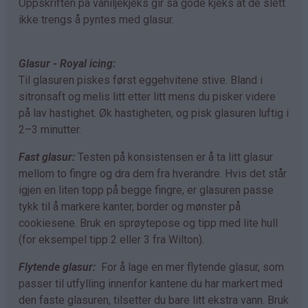
Oppskriften på vaniljekjeks gir så gode kjeks at de slett
ikke trengs å pyntes med glasur.
Glasur - Royal icing:
Til glasuren piskes først eggehvitene stive. Bland i
sitronsaft og melis litt etter litt mens du pisker videre
på lav hastighet. Øk hastigheten, og pisk glasuren luftig i
2–3 minutter.
Fast glasur:
Testen på konsistensen er å ta litt glasur
mellom to fingre og dra dem fra hverandre. Hvis det står
igjen en liten topp på begge fingre, er glasuren passe
tykk til å markere kanter, border og mønster på
cookiesene. Bruk en sprøytepose og tipp med lite hull
(for eksempel tipp 2 eller 3 fra Wilton).
Flytende glasur:
For å lage en mer flytende glasur, som
passer til utfylling innenfor kantene du har markert med
den faste glasuren, tilsetter du bare litt ekstra vann. Bruk