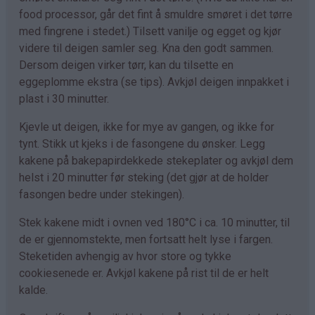
food processor, går det fint å smuldre smøret i det tørre
med fingrene i stedet.) Tilsett vanilje og egget og kjør
videre til deigen samler seg. Kna den godt sammen.
Dersom deigen virker tørr, kan du tilsette en
eggeplomme ekstra (se tips). Avkjøl deigen innpakket i
plast i 30 minutter.
Kjevle ut deigen, ikke for mye av gangen, og ikke for
tynt. Stikk ut kjeks i de fasongene du ønsker. Legg
kakene på bakepapirdekkede stekeplater og avkjøl dem
helst i 20 minutter før steking (det gjør at de holder
fasongen bedre under stekingen).
Stek kakene midt i ovnen ved 180°C i ca. 10 minutter, til
de er gjennomstekte, men fortsatt helt lyse i fargen.
Steketiden avhengig av hvor store og tykke
cookiesenede er. Avkjøl kakene på rist til de er helt
kalde.