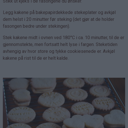
Stikk ut kjeks i de fasongene du ønsker.
Legg kakene på bakepapirdekkede stekeplater og avkjøl
dem helst i 20 minutter før steking (det gjør at de holder
fasongen bedre under stekingen).
Stek kakene midt i ovnen ved 180°C i ca. 10 minutter, til de er
gjennomstekte, men fortsatt helt lyse i fargen. Steketiden
avhengig av hvor store og tykke cookiesenede er. Avkjøl
kakene på rist til de er helt kalde.