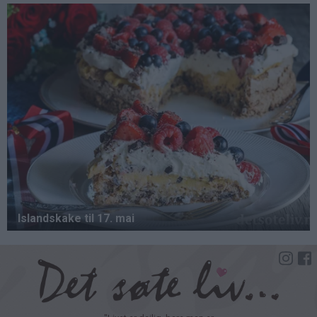
Hopp
til
hovedinnhold