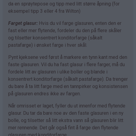
da en sprøytepose og tipp med litt større åpning (for
eksempel tipp 3 eller 4 fra Wilton)
Farget glasur:
Hvis du vil farge glasuren, enten den er
fast eller mer flytende, fordeler du den på flere skåler
og tilsetter konsentrert konditorfarge (såkalt
pastafarge) i ønsket farge i hver skål.
Pynt kjeksene ved først å markere en tynn kant med den
faste glasuren. Vil du ha fast glasur i flere farger, må du
fordele litt av glasuren i ulike boller og blande i
konsentrert konditorfarge (såkalt pastafarge). Da trenger
du bare å ta litt farge med en tannpirker og konsistensen
på glasuren endres ikke av fargen.
Når omrisset er laget, fyller du ut innenfor med flytende
glasur. Du tar da bare noe av den faste glasuren i en ny
bolle, og tilsetter så litt ekstra vann så glasuren blir litt
mer rennende. Det går også fint å farge den flytende
glasuren med konditorfarge.