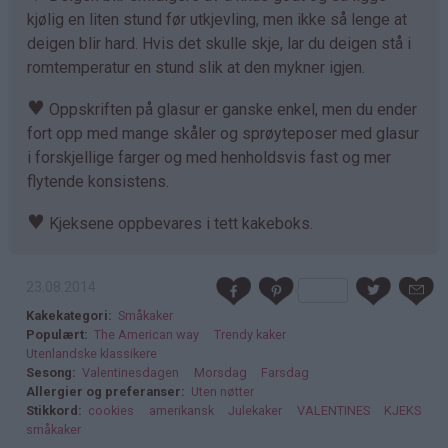
kjølig en liten stund før utkjevling, men ikke så lenge at
deigen blir hard. Hvis det skulle skje, lar du deigen stå i
romtemperatur en stund slik at den mykner igjen.
♥
Oppskriften på glasur er ganske enkel, men du ender
fort opp med mange skåler og sprøyteposer med glasur
i forskjellige farger og med henholdsvis fast og mer
flytende konsistens.
♥
Kjeksene oppbevares i tett kakeboks.
23.08.2014
Kakekategori
Småkaker
Populært
The American way
Trendy kaker
Utenlandske klassikere
Sesong
Valentinesdagen
Morsdag
Farsdag
Allergier og preferanser
Uten nøtter
Stikkord
cookies
amerikansk
Julekaker
VALENTINES
KJEKS
småkaker