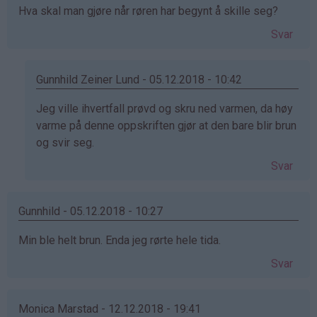
Hva skal man gjøre når røren har begynt å skille seg?
Svar
Gunnhild Zeiner Lund - 05.12.2018 - 10:42
Som
Jeg ville ihvertfall prøvd og skru ned varmen, da høy
svar
varme på denne oppskriften gjør at den bare blir brun
på
og svir seg.
av
Svar
Karen
(ikke
bekreftet)
Gunnhild - 05.12.2018 - 10:27
Min ble helt brun. Enda jeg rørte hele tida.
Svar
Monica Marstad - 12.12.2018 - 19:41