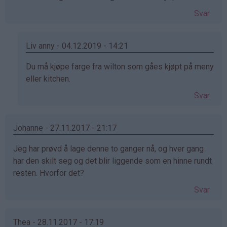
Svar
Liv anny - 04.12.2019 - 14:21
Som
Du må kjøpe farge fra wilton som gåes kjøpt på meny
svar
eller kitchen.
på
Svar
av
Anne
Merethe
Johanne - 27.11.2017 - 21:17
(ikke
Jeg har prøvd å lage denne to ganger nå, og hver gang
bekreftet)
har den skilt seg og det blir liggende som en hinne rundt
resten. Hvorfor det?
Svar
Thea - 28.11.2017 - 17:19