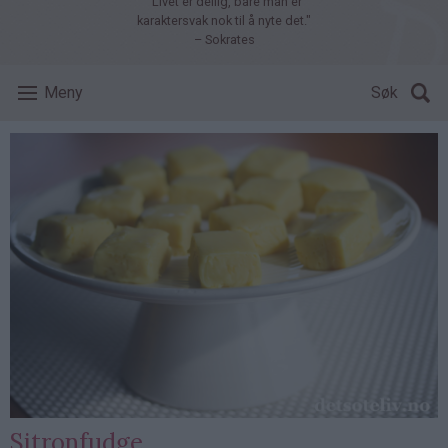
"Livet er deilig, bare man er
karaktersvak nok til å nyte det."
– Sokrates
Meny
Søk
Sitronfudge