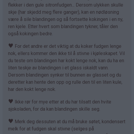
flekker i den gule sitronfudgen... Dersom ulykken skulle
skje (har skjedd meg flere ganger), kan en nødløsning
være å sile blandingen og så fortsette kokingen i en ny,
ren kjele. Etter hvert som blandingen tykner, tåler den
også kokingen bedre.
♥
For det andre er det viktig at du koker fudgen lenge
nok, ellers kommer den ikke til å stivne i kjøleskapet. Vil
du teste om blandingen har kokt lenge nok, kan du ha en
liten teskje av blandingen i et glass iskaldt vann.
Dersom blandingen synker til bunnen av glasset og du
deretter kan hente den opp og rulle den til en liten kule,
har den kokt lenge nok.
♥
Ikke rør for mye etter at du har tilsatt den hvite
sjokoladen, for da kan blandingen skille seg.
♥
Merk deg dessuten at du må bruke søtet, kondensert
melk for at fudgen skal stivne (selges på