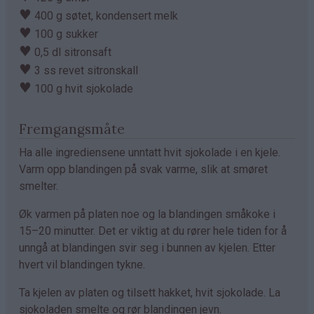
♥
400 g søtet, kondensert melk
♥
100 g sukker
♥
0,5 dl sitronsaft
♥
3 ss revet sitronskall
♥
100 g hvit sjokolade
Fremgangsmåte
Ha alle ingrediensene unntatt hvit sjokolade i en kjele.
Varm opp blandingen på svak varme, slik at smøret
smelter.
Øk varmen på platen noe og la blandingen småkoke i
15–20 minutter. Det er viktig at du rører hele tiden for å
unngå at blandingen svir seg i bunnen av kjelen. Etter
hvert vil blandingen tykne.
Ta kjelen av platen og tilsett hakket, hvit sjokolade. La
sjokoladen smelte og rør blandingen jevn.