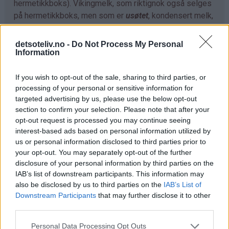
hermetikkboks). Vikingmelk, som riktignok også selges
på hermetikkboks, men som er
usøtet
, kondensert melk,
kan
ikke
brukes i denne oppskriften.
detsoteliv.no -
Do Not Process My Personal
♥
Tilsett litt konsentrert gul konditorfarge dersom du
Information
ønsker gulere farge på sitronfudgen (det gjorde jeg da
jeg lagde sitronfudgen på bildet).
If you wish to opt-out of the sale, sharing to third parties, or
processing of your personal or sensitive information for
♥
Sitronfudgen oppbevares kjølig i en tett boks med
targeted advertising by us, please use the below opt-out
matpapir mellom lagene.
section to confirm your selection. Please note that after your
opt-out request is processed you may continue seeing
interest-based ads based on personal information utilized by
21.11.2017
us or personal information disclosed to third parties prior to
your opt-out. You may separately opt-out of the further
Kakekategori
Konfekt
disclosure of your personal information by third parties on the
Desserter
Snacks og godteri
IAB’s list of downstream participants. This information may
Populært
Eksotisk
Hjemmelaget konfekt
Sesong
Påske
Jul
also be disclosed by us to third parties on the
IAB’s List of
Allergier og preferanser
Uten egg
Uten hvetemel
Uten nøtter
Downstream Participants
that may further disclose it to other
Stikkord
FUDGE
Sitron
SØTET KONDENSERT MELK
Tropisk
third parties.
konfekt
JUL
Påske
hvit sjokolade
GODTERI
SPISELIG JULEGAVE
Personal Data Processing Opt Outs