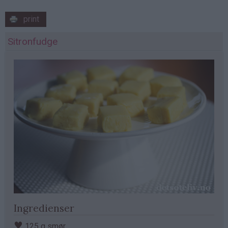
print
Sitronfudge
Ingredienser
♥
125 g smør