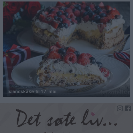
Hopp
til
hovedinnhold