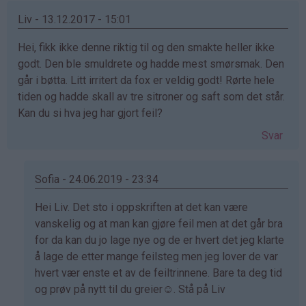
Liv - 13.12.2017 - 15:01
Hei, fikk ikke denne riktig til og den smakte heller ikke
godt. Den ble smuldrete og hadde mest smørsmak. Den
går i bøtta. Litt irritert da fox er veldig godt! Rørte hele
tiden og hadde skall av tre sitroner og saft som det står.
Kan du si hva jeg har gjort feil?
Svar
Sofia - 24.06.2019 - 23:34
Som
Hei Liv. Det sto i oppskriften at det kan være
svar
vanskelig og at man kan gjøre feil men at det går bra
på
for da kan du jo lage nye og de er hvert det jeg klarte
av
å lage de etter mange feilsteg men jeg lover de var
Liv
hvert vær enste et av de feiltrinnene. Bare ta deg tid
(ikke
og prøv på nytt til du greier☺️. Stå på Liv
bekreftet)