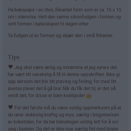
Ha bakepapir i en liten, firkantet form som er ca. 15 x 15
cm i størrelse. Hell den varme sitronfudgen i formen og
sett formen i kjøleskapet til dagen etter.
Ta fudgen ut av formen og skjær den i små firkanter.
Tips
♥
Jeg skal være ærlig og innrømme at jeg synes det
har vært litt vanskelig å få til denne oppskriften. Ikke gi
opp dersom det blir litt prøving og feiling, for med litt
øvelse pleier det å gå bra! Når du får det til, er det så
verdt det, for disse er bare knallgode!
♥
For det første må du være veldig oppmerksom på at
du rører skikkelig kraftig og mye, særlig i begynnelsen
av koketiden, for da har blandingen veldig lett for å svi
seg i bunnen. Og det er ikke noe særlig fint med brune