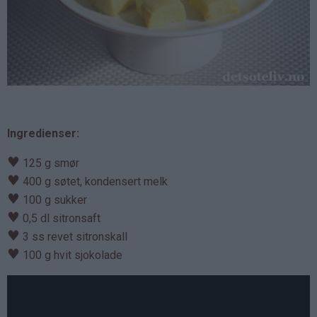
Ingredienser:
♥
125 g smør
♥
400 g søtet, kondensert melk
♥
100 g sukker
♥
0,5 dl sitronsaft
♥
3 ss revet sitronskall
♥
100 g hvit sjokolade