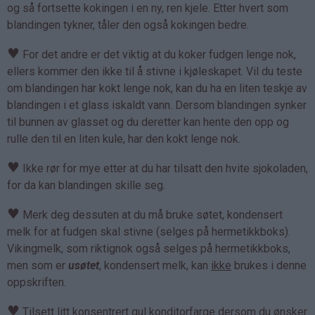
og så fortsette kokingen i en ny, ren kjele. Etter hvert som
blandingen tykner, tåler den også kokingen bedre.
♥
For det andre er det viktig at du koker fudgen lenge nok,
ellers kommer den ikke til å stivne i kjøleskapet. Vil du teste
om blandingen har kokt lenge nok, kan du ha en liten teskje av
blandingen i et glass iskaldt vann. Dersom blandingen synker
til bunnen av glasset og du deretter kan hente den opp og
rulle den til en liten kule, har den kokt lenge nok.
♥
Ikke rør for mye etter at du har tilsatt den hvite sjokoladen,
for da kan blandingen skille seg.
♥
Merk deg dessuten at du må bruke søtet, kondensert
melk for at fudgen skal stivne (selges på hermetikkboks).
Vikingmelk, som riktignok også selges på hermetikkboks,
men som er
usøtet
, kondensert melk, kan
ikke
brukes i denne
oppskriften.
♥
Tilsett litt konsentrert gul konditorfarge dersom du ønsker