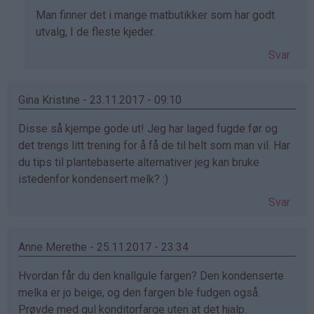
Som
Man finner det i mange matbutikker som har godt
svar
utvalg, I de fleste kjeder.
på
Svar
av
Lars
(ikke
Gina Kristine - 23.11.2017 - 09:10
bekreftet)
Disse så kjempe gode ut! Jeg har laged fugde før og
det trengs litt trening for å få de til helt som man vil. Har
du tips til plantebaserte alternativer jeg kan bruke
istedenfor kondensert melk? :)
Svar
Anne Merethe - 25.11.2017 - 23:34
Hvordan får du den knallgule fargen? Den kondenserte
melka er jo beige, og den fargen ble fudgen også.
Prøvde med gul konditorfarge uten at det hjalp.