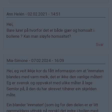
bekreftet)
Ann Helén - 02.02.2021 - 14:51
Hei,
Bare lurer på hvorfor det er både gjær og hornsalt i
bollene ? Kan man sløyfe hornsaltet?
Svar
Mia-Simone - 07.02.2024 - 16:09
Hei, eg veit ikkje kor du fått informasjon om at 'innmaten
blandes med varm melk, det er ikke den vanlige måten!
Eg er svensk og oppvakst med ulike måter å lage
Semlor på, å den du har skrevet tilhører ein skjelden
måte.
Ein blander 'innmaten' (som òg for den delen er er litt
gammeldags uttrykk på norsk) det indre i bollen med