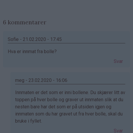
6 kommentarer
Sofie - 21.02.2020 - 17:45
Hva er innmat fra bolle?
Svar
meg - 23.02.2020 - 16:06
Som
Innmaten er det som er inni bollene. Du skjærer litt av
svar
toppen på hver bolle og graver ut innmaten slik at du
på
nesten bare har det som er på utsiden igjen og
av
innmaten som du har gravet ut fra hver bolle, skal du
Sofie
bruke i fyllet.
(ikke
Svar