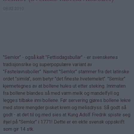
08.02.2010
"Semlor" - også kalt "Fettisdagsbullar" - er svenskenes
tradisjonsrike og superpopulære variant av
"Fastelavnsboller". Navnet "Semlor" stammer fra det latinske
ordet "simila", som betyr "det fineste hvetemelet". "Semlor"
kjennetegnes av at bollene hules ut etter steking. Innmaten
fra bollene blandes så med varm melk og mandelfyll og
legges tilbake inni bollene. Før servering gjøres bollene lekre
med store mengder pisket krem og melisdryss. Så godt så
godt - at det til og med sies at Kung Adolf Fredrik spiste seg
ihjel på "Semlor" i 1771! Dette er en ekte svensk oppskrift
som gir 14 stk.