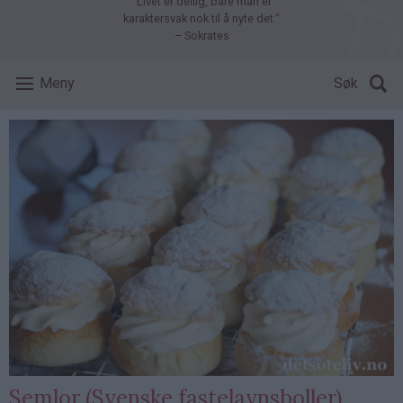
"Livet er deilig, bare man er
karaktersvak nok til å nyte det."
– Sokrates
Meny
Søk
Semlor (Svenske fastelavnsboller)