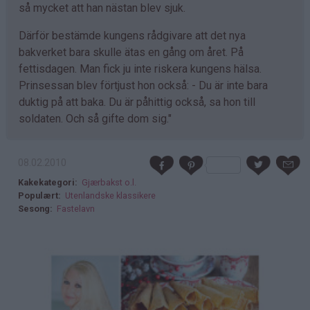
så mycket att han nästan blev sjuk.
Därför bestämde kungens rådgivare att det nya
bakverket bara skulle ätas en gång om året. På
fettisdagen. Man fick ju inte riskera kungens hälsa.
Prinsessan blev förtjust hon också: - Du är inte bara
duktig på att baka. Du är påhittig också, sa hon till
soldaten. Och så gifte dom sig."
08.02.2010
Kakekategori
Gjærbakst o.l.
Populært
Utenlandske klassikere
Sesong
Fastelavn