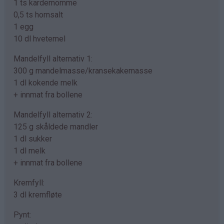
1 ts kardemomme
0,5 ts hornsalt
1 egg
10 dl hvetemel
Mandelfyll alternativ 1:
300 g mandelmasse/kransekakemasse
1 dl kokende melk
+ innmat fra bollene
Mandelfyll alternativ 2:
125 g skåldede mandler
1 dl sukker
1 dl melk
+ innmat fra bollene
Kremfyll:
3 dl kremfløte
Pynt: