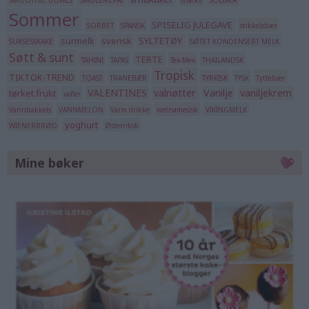
SMOOTHIE BOWLS
SMULDREPAI
snacks
SOLBÆR
Sommer
SPISELIG JULEGAVE
SORBET
SPANSK
stikkelsbær
surmelk
svensk
SYLTETØY
SUKSESSKAKE
SØTET KONDENSERT MELK
Søtt & sunt
TERTE
TAHINI
TAPAS
Tex-Mex
THAILANDSK
Tropisk
TIKTOK-TREND
TOAST
TRANEBÆR
TYRKISK
TYSK
Tyttebær
VALENTINES
valnøtter
Vanilje
vaniljekrem
tørket frukt
vafler
Vannbakkels
VANNMELON
Varm drikke
vietnamesisk
VIKINGMELK
yoghurt
WIENERBRØD
Østerriksk
Mine bøker