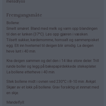
melisdryss
Fremgangsmåte
Bollene:
Smelt smøret. Bland med melk og varm opp blandingen
til den er lunken (37°C). Løs opp gjæren i væsken.
Tilsett sukker, kardemomme, hornsalt og sammenpisket
egg. Elt inn hvetemel til deigen blir smidig. La deigen
heve lunt i 40 min.
Kna deigen sammen og del den i 14 like store deler. Trill
runde boller og legg på bakepapirdekkede stekeplater.
La bollene etterheve i 40 min.
Stek bollene midt i ovnen ved 230°C i 8-10 min. Avkjøl.
Skjær av et lokk på bollene. Grav forsiktig ut innmat med
en skje.
Mandelfyll: