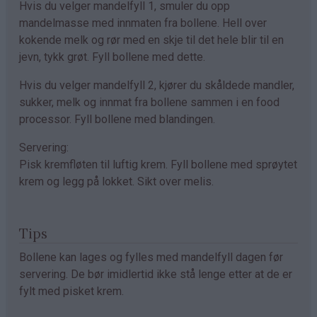
Hvis du velger mandelfyll 1, smuler du opp
mandelmasse med innmaten fra bollene. Hell over
kokende melk og rør med en skje til det hele blir til en
jevn, tykk grøt. Fyll bollene med dette.
Hvis du velger mandelfyll 2, kjører du skåldede mandler,
sukker, melk og innmat fra bollene sammen i en food
processor. Fyll bollene med blandingen.
Servering:
Pisk kremfløten til luftig krem. Fyll bollene med sprøytet
krem og legg på lokket. Sikt over melis.
Tips
Bollene kan lages og fylles med mandelfyll dagen før
servering. De bør imidlertid ikke stå lenge etter at de er
fylt med pisket krem.