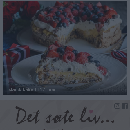
Hopp
til
hovedinnhold