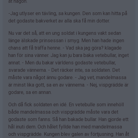
åt någon.
-Jag utlyser en tävling, sa kungen. Den som kan hitta på
det godaste bakverket av alla ska få min dotter.
Nu var det så, att en ung soldat i kungens vakt sedan
länge älskade prinsessan i smyg. Men han hade ingen
chans att få träffa henne. - Vad ska jag göra? klagade
han för sina vänner. Jag kan ju bara baka vetebullar, inget
annat. - Men du bakar världens godaste vetebullar,
svarade vännerna. - Det räcker inte, sa soldaten. Det
måste vara något ännu godare. - Jag vet, mandelmassa
är minst lika gott, sa en av vännerna. - Nej, vispgrädde är
godare, sa en annan.
Och då fick soldaten en idé. En vetebulle som innehöll
både mandelmassa och vispgrädde måste vara det
godaste som fanns. Så han bakade bullar. Han gjorde ett
hål inuti dem. Och hålet fyllde han med mandelmassa
och vispgrädde. Kungen blev galen av förtjusning. Han åt