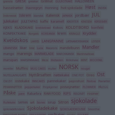
GRESK
Grillmat
HALLOWEEN
granola
gresskar
GULROTKAKE
Høst
hasselnøtter
Havregryn
Honning
hvit sjokolade
INDISK
JUL
Iskrem
italiensk
jordbær
Indonesisk
Islandsk
JAPANSK
Julekaker
JULETAPAS
kaffe
karamell
KIKERTER
KINESISK
KIRSEBÆR
KOLDTBORD
KJEKS
KLADDKAKE
Kokos
konfekt
knekkebrød
krem
Krydder
KONFEKTKAKE
Konjakk
KOREANSK
KRINGLE
Kveldskos
LANGPANNE
LAKRIS
LATINAMERIKANSK
LEFSER
Mandler
likør
mandelbunn
LIBANESISK
lime
Lucia
Macarons
marengs
mango
MARMELADE
MAROKKANSK
Marshmallows
marsipan
MARSIPANKAKE
Meze
Midtøsten
Milkshake
MINT
MOCKTAIL
NORSK
Muffins
moreller
MUG CAKES
multer
nougat
Ost
Nyttårsaften
nøttekake
Oreo
NUTELLA/NUGATTI
ONE POT
ostekake
pannekaker
Ost (91
PANCAKES
pasjonsfrukt
Pavlova
Peanøtter
pistasjnøtter
PEKANNØTTER
pepperkaker
Pinjekjerner
PLOMMER
PÅLEGG
Påske
Rabarbra
RAW FOOD
RIPS
rosiner
pære
RISGRØT
sjokolade
Sitron
sirup
Rullekake
SAFRAN
saft
Scones
Sjokoladekake
sjokoladefondant
SJOKOLADEMOUSSE
Smoothie
småkaker