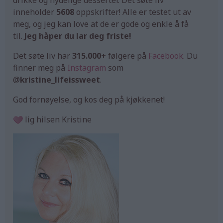
inneholder
5608
oppskrifter! Alle er testet ut av
meg, og jeg kan love at de er gode og enkle å få
til.
Jeg håper du lar deg friste!
Det søte liv har
315.000+
følgere på
Facebook
. Du
finner meg på
Instagram
som
@
kristine_lifeissweet
.
God fornøyelse, og kos deg på kjøkkenet!
lig hilsen Kristine