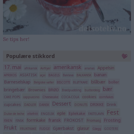
Se tips her!
Populære stikkord
17. mai
amerikansk
Appelsin
afrikansk
Airfryer
ananas
banan
ASIATISK
APRIKOS
açai
BAGELS
Baklava
BALKANSK
Barneselskap
blåbær
boller
Belgiske vafler
BISCOTTI
BLØTKAKE
bær
bringebær
Brownies
BRØD
Brødpudding
butterdeig
cookies
CAKE POPS
cappuccino
Cheesecake
COCA-COLA
cornflakes
Dessert
cupcakes
DRIKKE
Drink
DADLER
DANSK
DONUTS
Fest
eple
Eplekake
Dulce de leche
eltefritt
ENGELSK
FASTELAVN
formkake
fransk
FROKOST
Frosting
Fromasj
FIKEN
FINSK
Frukt
Gjærbakst
glasur
FRUKTKAKE
FUDGE
Gløgg
GODTERI