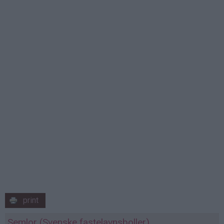
print
Semlor (Svenske fastelavnsboller)