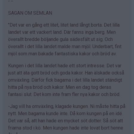
- -
SAGAN OM SEMLAN
"Det var en gång ett litet, litet land långt borta. Det lilla
landet var ett vackert land. Där fanns inga berg. Men
överallt bredde böljande gula sädesfält ut sig. Och
överallt i det lilla landet malde man mjöl. Underbart, fint
mjöl som man bakade fantastiska kakor och bröd av.
Kungen i det lilla landet hade ett stort intresse. Det var
just att äta gott bröd och goda kakor. Han älskade också
omväxling. Därför fick bagarna i det lilla landet ständigt
hitta på nya bröd och kakor. Men en dag tog deras
fantasi slut. Det kom inte fram fler nya kakor och bröd.
-Jag vill ha omväxling, klagade kungen. Ni måste hitta på
nytt. Men bagarna kunde inte. Då kom kungen på en idé.
Det var så, att han hade en mycket söt dotter. Så söt att
friarna stod i kö. Men kungen hade inte lovat bort henne