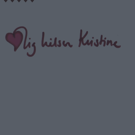
♥
♥
♥
♥
♥