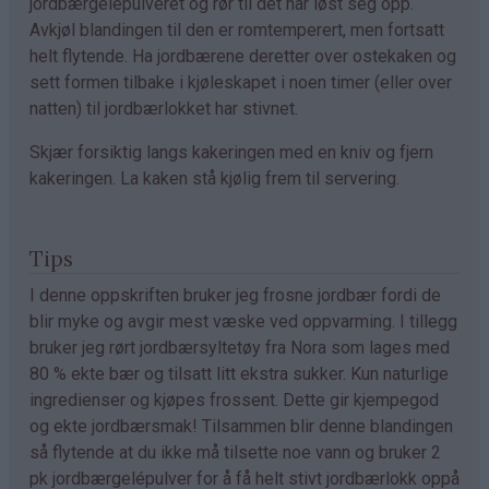
jordbærgelépulveret og rør til det har løst seg opp.
Avkjøl blandingen til den er romtemperert, men fortsatt
helt flytende. Ha jordbærene deretter over ostekaken og
sett formen tilbake i kjøleskapet i noen timer (eller over
natten) til jordbærlokket har stivnet.
Skjær forsiktig langs kakeringen med en kniv og fjern
kakeringen. La kaken stå kjølig frem til servering.
Tips
I denne oppskriften bruker jeg frosne jordbær fordi de
blir myke og avgir mest væske ved oppvarming. I tillegg
bruker jeg rørt jordbærsyltetøy fra Nora som lages med
80 % ekte bær og tilsatt litt ekstra sukker. Kun naturlige
ingredienser og kjøpes frossent. Dette gir kjempegod
og ekte jordbærsmak! Tilsammen blir denne blandingen
så flytende at du ikke må tilsette noe vann og bruker 2
pk jordbærgelépulver for å få helt stivt jordbærlokk oppå