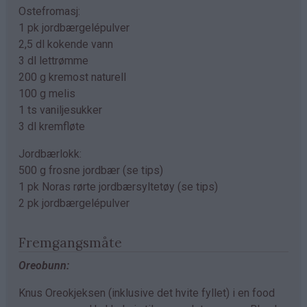
Ostefromasj:
1 pk jordbærgelépulver
2,5 dl kokende vann
3 dl lettrømme
200 g kremost naturell
100 g melis
1 ts vaniljesukker
3 dl kremfløte
Jordbærlokk:
500 g frosne jordbær (se tips)
1 pk Noras rørte jordbærsyltetøy (se tips)
2 pk jordbærgelépulver
Fremgangsmåte
Oreobunn:
Knus Oreokjeksen (inklusive det hvite fyllet) i en food