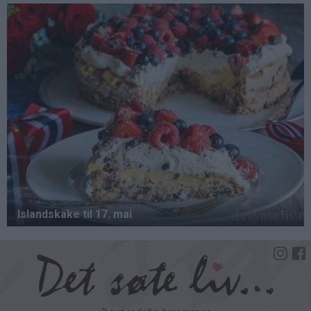
Hopp
til
hovedinnhold