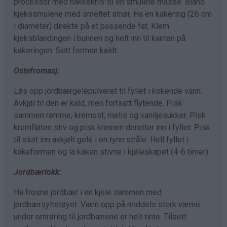
processor med hakkekniv til en smulete masse. Bland
kjekssmulene med smeltet smør. Ha en kakering (26 cm
i diameter) direkte på et passende fat. Klem
kjeksblandingen i bunnen og helt inn til kanten på
kakeringen. Sett formen kaldt.
Ostefromasj:
Løs opp jordbærgelépulveret til fyllet i kokende vann.
Avkjøl til den er kald, men fortsatt flytende. Pisk
sammen rømme, kremost, melis og vaniljesukker. Pisk
kremfløten stiv og pisk kremen deretter inn i fyllet. Pisk
til slutt inn avkjølt gelé i en tynn stråle. Hell fyllet i
kakeformen og la kaken stivne i kjøleskapet (4-6 timer).
Jordbærlokk:
Ha frosne jordbær i en kjele sammen med
jordbærsyltetøyet. Varm opp på middels sterk varme
under omrøring til jordbærene er helt tinte. Tilsett