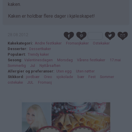
kaken.
Kaken er holdbar flere dager i kjøleskapet!
28.08.2012
Kakekategori
Andre festkaker
Fromasjkaker
Ostekaker
Desserter
Dessertkaker
Populært
Trendy kaker
Sesong
Valentinesdagen
Morsdag
Vårens festkaker
17.mai
Sommerlig
Jul
Nyttårsaften
Allergier og preferanser
Uten egg
Uten nøtter
Stikkord
jordbær
Oreo
sjokolade
bær
Fest
Sommer
ostekake
JUL
Fromasj