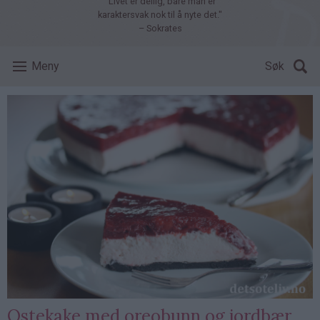
"Livet er deilig, bare man er
karaktersvak nok til å nyte det."
– Sokrates
Meny
Søk
Ostekake med oreobunn og jordbær