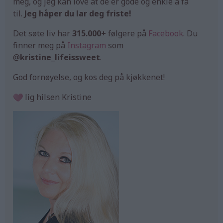
meg, og jeg kan love at de er gode og enkle å få
til.
Jeg håper du lar deg friste!
Det søte liv har
315.000+
følgere på
Facebook
. Du
finner meg på
Instagram
som
@
kristine_lifeissweet
.
God fornøyelse, og kos deg på kjøkkenet!
lig hilsen Kristine