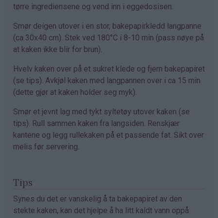
tørre ingrediensene og vend inn i eggedosisen.
Smør deigen utover i en stor, bakepapirkledd langpanne
(ca 30x40 cm). Stek ved 180°C i 8-10 min (pass nøye på
at kaken ikke blir for brun).
Hvelv kaken over på et sukret klede og fjern bakepapiret
(se tips). Avkjøl kaken med langpannen over i ca 15 min
(dette gjør at kaken holder seg myk).
Smør et jevnt lag med tykt syltetøy utover kaken (se
tips). Rull sammen kaken fra langsiden. Renskjær
kantene og legg rullekaken på et passende fat. Sikt over
melis før servering.
Tips
Synes du det er vanskelig å ta bakepapiret av den
stekte kaken, kan det hjelpe å ha litt kaldt vann oppå