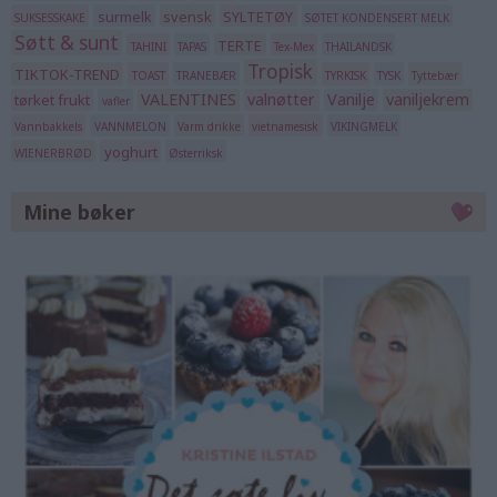
surmelk
svensk
SYLTETØY
SUKSESSKAKE
SØTET KONDENSERT MELK
Søtt & sunt
TERTE
TAHINI
TAPAS
Tex-Mex
THAILANDSK
Tropisk
TIKTOK-TREND
TOAST
TRANEBÆR
TYRKISK
TYSK
Tyttebær
VALENTINES
valnøtter
Vanilje
vaniljekrem
tørket frukt
vafler
Vannbakkels
VANNMELON
Varm drikke
vietnamesisk
VIKINGMELK
yoghurt
WIENERBRØD
Østerriksk
Mine bøker