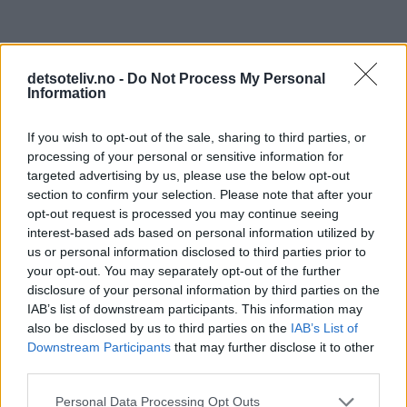
detsoteliv.no -
Do Not Process My Personal
Information
8 kommentarer
If you wish to opt-out of the sale, sharing to third parties, or
processing of your personal or sensitive information for
targeted advertising by us, please use the below opt-out
Sirigull - 24.09.2016 - 12:28
section to confirm your selection. Please note that after your
opt-out request is processed you may continue seeing
Oppskriften er fin, men på bare 180 grader tørker
interest-based ads based on personal information utilized by
rullekaken mer enn den stekes. Jeg steker på 220
us or personal information disclosed to third parties prior to
grader isteden i 6-7 minutter for et saftigere resultat.
your opt-out. You may separately opt-out of the further
Et godt tips til sukkerbrød og rullekake laget av
disclosure of your personal information by third parties on the
sukkerbrødrøre. Ha i 1/2 dl kokende vann etter at du har
IAB’s list of downstream participants. This information may
pisket eggedosis og pisk videre på lav hastighet i 30-40
also be disclosed by us to third parties on the
IAB’s List of
Downstream Participants
that may further disclose it to other
sek før du forsiktig blander inn det tørre. Det kokende
third parties.
vannet binder eggene til en mer stabil røre og det sørger
for at kaken hever og således steker jevnt.
Personal Data Processing Opt Outs