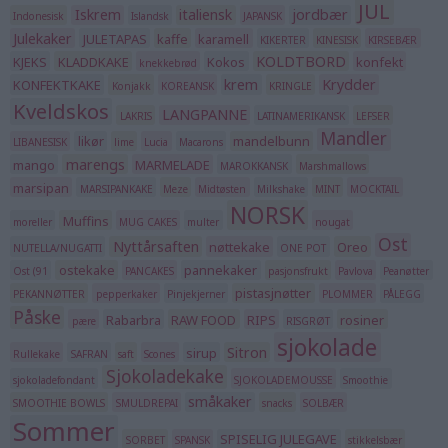
JUL
Iskrem
italiensk
jordbær
Indonesisk
Islandsk
JAPANSK
Julekaker
JULETAPAS
kaffe
karamell
KIKERTER
KINESISK
KIRSEBÆR
KOLDTBORD
KJEKS
KLADDKAKE
Kokos
konfekt
knekkebrød
krem
Krydder
KONFEKTKAKE
Konjakk
KOREANSK
KRINGLE
Kveldskos
LANGPANNE
LAKRIS
LATINAMERIKANSK
LEFSER
Mandler
likør
mandelbunn
LIBANESISK
lime
Lucia
Macarons
marengs
mango
MARMELADE
MAROKKANSK
Marshmallows
marsipan
MARSIPANKAKE
Meze
Midtøsten
Milkshake
MINT
MOCKTAIL
NORSK
Muffins
moreller
MUG CAKES
multer
nougat
Ost
Nyttårsaften
nøttekake
Oreo
NUTELLA/NUGATTI
ONE POT
ostekake
pannekaker
Ost (91
PANCAKES
pasjonsfrukt
Pavlova
Peanøtter
pistasjnøtter
PEKANNØTTER
pepperkaker
Pinjekjerner
PLOMMER
PÅLEGG
Påske
Rabarbra
RAW FOOD
RIPS
rosiner
pære
RISGRØT
sjokolade
Sitron
sirup
Rullekake
SAFRAN
saft
Scones
Sjokoladekake
sjokoladefondant
SJOKOLADEMOUSSE
Smoothie
småkaker
SMOOTHIE BOWLS
SMULDREPAI
snacks
SOLBÆR
Sommer
SPISELIG JULEGAVE
SORBET
SPANSK
stikkelsbær