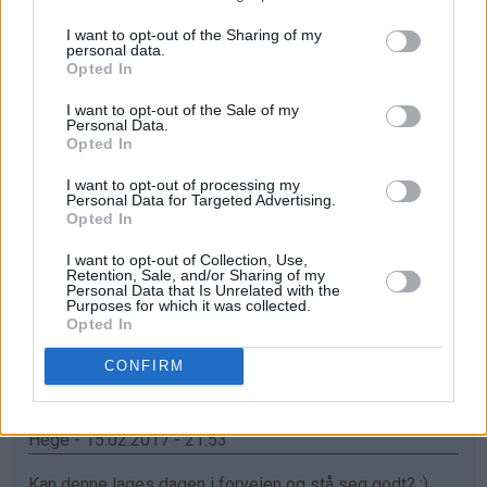
Svar
I want to opt-out of the Sharing of my
personal data.
Opted In
atle h - 25.04.2020 - 07:32
I want to opt-out of the Sale of my
Personal Data.
Som
Steker den med vanndamp ved 150 grader. Veldig
Opted In
svar
myk og saftig. Perfekt.
på
I want to opt-out of processing my
Svar
Personal Data for Targeted Advertising.
av
Opted In
Sirigull
I want to opt-out of Collection, Use,
(ikke
Ina K. Thoresen - 03.06.2026 - 21:27
Retention, Sale, and/or Sharing of my
bekreftet)
Personal Data that Is Unrelated with the
Purposes for which it was collected.
Som
Rullekake tørker om du lar den kjøle seg for lenge før
Opted In
svar
du ruller.
på
CONFIRM
Svar
av
Sirigull
(ikke
Hege - 15.02.2017 - 21:53
bekreftet)
Kan denne lages dagen i forveien og stå seg godt? :)