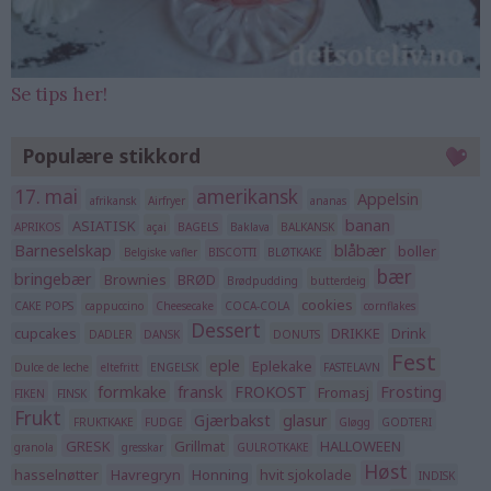
Se tips her!
Populære stikkord
17. mai
amerikansk
Appelsin
afrikansk
Airfryer
ananas
banan
ASIATISK
APRIKOS
açai
BAGELS
Baklava
BALKANSK
Barneselskap
blåbær
boller
Belgiske vafler
BISCOTTI
BLØTKAKE
bær
bringebær
Brownies
BRØD
Brødpudding
butterdeig
cookies
CAKE POPS
cappuccino
Cheesecake
COCA-COLA
cornflakes
Dessert
cupcakes
DRIKKE
Drink
DADLER
DANSK
DONUTS
Fest
eple
Eplekake
Dulce de leche
eltefritt
ENGELSK
FASTELAVN
formkake
fransk
FROKOST
Frosting
Fromasj
FIKEN
FINSK
Frukt
Gjærbakst
glasur
FRUKTKAKE
FUDGE
Gløgg
GODTERI
GRESK
Grillmat
HALLOWEEN
granola
gresskar
GULROTKAKE
Høst
hasselnøtter
Havregryn
Honning
hvit sjokolade
INDISK