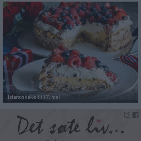
Hopp
til
hovedinnhold