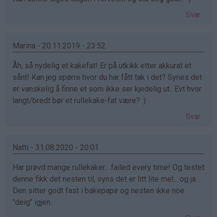
Svar
Marina - 20.11.2019 - 23:52
Åh, så nydelig et kakefat! Er på utkikk etter akkurat et
sånt! Kan jeg spørre hvor du har fått tak i det? Synes det
er vanskelig å finne et som ikke ser kjedelig ut.. Evt hvor
langt/bredt bør et rullekake-fat være? :)
Svar
Natti - 31.08.2020 - 20:01
Har prøvd mange rullekaker... failed every time! Og testet
denne fikk det nesten til, syns det er litt lite mel... og ja.
Den sitter godt fast i bakepapir og nesten ikke noe
"deig" igjen.