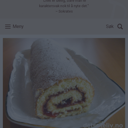
"Livet er deilig, bare man er
karaktersvak nok til å nyte det."
– Sokrates
Meny
Søk