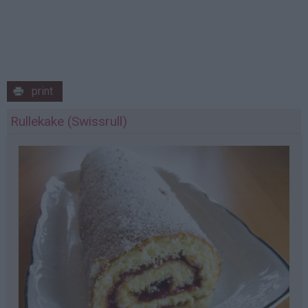
print
Rullekake (Swissrull)