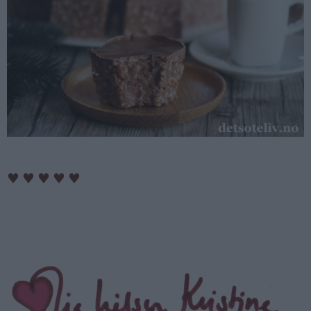
♥
♥
♥
♥
♥