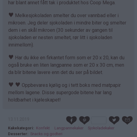
har blant annet fått tak i produktet hos Coop Mega.
♥
Melkesjokoladen smelter du over vannbad eller i
mikroen. Jeg deler sjokoladen i mindre biter og smelter
dem i en skål mikroen (30 sekunder av gangen til
sjokoladen er nesten smeltet, rør litt i sjokoladen
innimellom).
♥
Har du ikke en firkantet form som er 20 x 20, kan du
også bruke en liten langpanne som er 20 x 30 cm, men
da blir bitene lavere enn det du ser på bildet.
♥
♥
Oppbevares kjølig og i tett boks med matpapir
mellom lagene.
Disse supergode bitene har lang
holdbarhet i kjøleskapet!
13.11.2019
Kakekategori
Konfekt
Langpannekaker
Sjokoladekaker
Desserter
Snacks og godteri