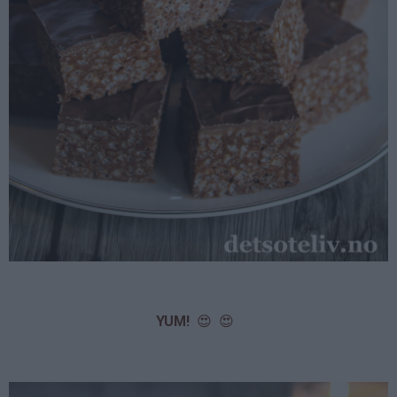
YUM!
😍 😍