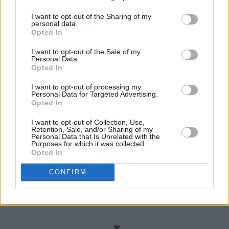
♥
Kellogg's Rice Krispies ser ut som puffet ris, men er altså
I want to opt-out of the Sharing of my
personal data.
helt sprø. Fås kjøpt i noen norske matbutikker, jeg har blant
Opted In
annet fått tak i produktet hos Coop Mega.
I want to opt-out of the Sale of my
♥
Melkesjokoladen smelter du over vannbad eller i mikroen.
Personal Data.
Opted In
Jeg deler sjokoladen i mindre biter og smelter dem i en skål
mikroen (30 sekunder av gangen til sjokoladen er nesten
I want to opt-out of processing my
Personal Data for Targeted Advertising.
smeltet, rør litt i sjokoladen innimellom).
Opted In
♥
Har du ikke en firkantet form som er 20 x 20, kan du også
I want to opt-out of Collection, Use,
bruke en liten langpanne som er 20 x 30 cm, men da blir
Retention, Sale, and/or Sharing of my
Personal Data that Is Unrelated with the
bitene lavere enn det du ser på bildet.
Purposes for which it was collected.
Opted In
♥
Oppbevares kjølig og i tett boks med matpapir mellom
CONFIRM
lagene.
Disse supergode bitene har lang holdbarhet i
kjøleskapet!
❤