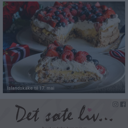
Hopp
til
hovedinnhold