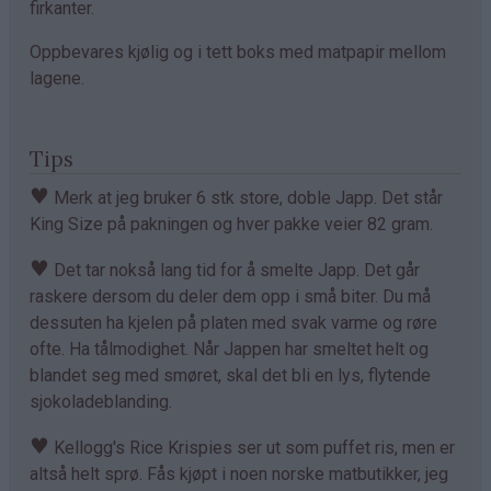
firkanter.
Oppbevares kjølig og i tett boks med matpapir mellom
lagene.
Tips
♥
Merk at jeg bruker 6 stk store, doble Japp. Det står
King Size på pakningen og hver pakke veier 82 gram.
♥
Det tar nokså lang tid for å smelte Japp. Det går
raskere dersom du deler dem opp i små biter. Du må
dessuten ha kjelen på platen med svak varme og røre
ofte. Ha tålmodighet. Når Jappen har smeltet helt og
blandet seg med smøret, skal det bli en lys, flytende
sjokoladeblanding.
♥
Kellogg's Rice Krispies ser ut som puffet ris, men er
altså helt sprø. Fås kjøpt i noen norske matbutikker, jeg