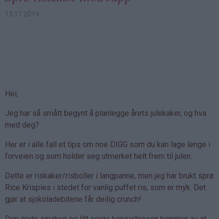
13.11.2019
Hei,
Jeg har så smått begynt å planlegge årets julekaker, og hva
med deg?
Her er i alle fall et tips om noe DIGG som du kan lage lenge i
forveien og som holder seg utmerket helt frem til julen.
Dette er riskaker/risboller i langpanne, men jeg har brukt sprø
Rice Krispies i stedet for vanlig puffet ris, som er myk. Det
gjør at sjokoladebitene får deilig crunch!
Den gode smaken og litt seige konsistensen kommer av at