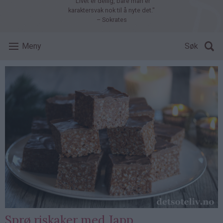
"Livet er deilig, bare man er
karaktersvak nok til å nyte det."
– Sokrates
Meny
Søk
Sprø riskaker med Japp