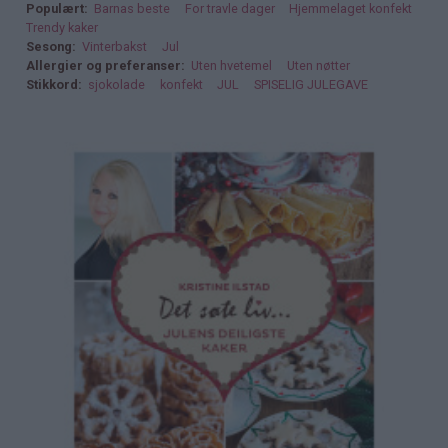
Populært
Barnas beste
For travle dager
Hjemmelaget konfekt
Trendy kaker
Sesong
Vinterbakst
Jul
Allergier og preferanser
Uten hvetemel
Uten nøtter
Stikkord
sjokolade
konfekt
JUL
SPISELIG JULEGAVE