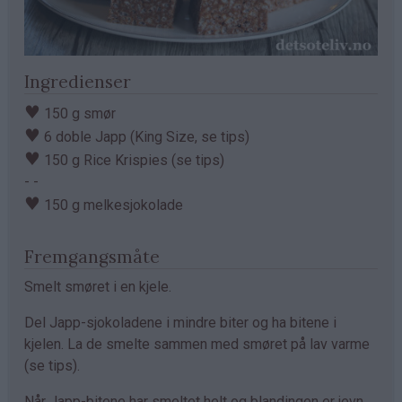
Ingredienser
♥
150 g smør
♥
6 doble Japp (King Size, se tips)
♥
150 g Rice Krispies (se tips)
- -
♥
150 g melkesjokolade
Fremgangsmåte
Smelt smøret i en kjele.
Del Japp-sjokoladene i mindre biter og ha bitene i
kjelen. La de smelte sammen med smøret på lav varme
(se tips).
Når Japp-bitene har smeltet helt og blandingen er jevn,