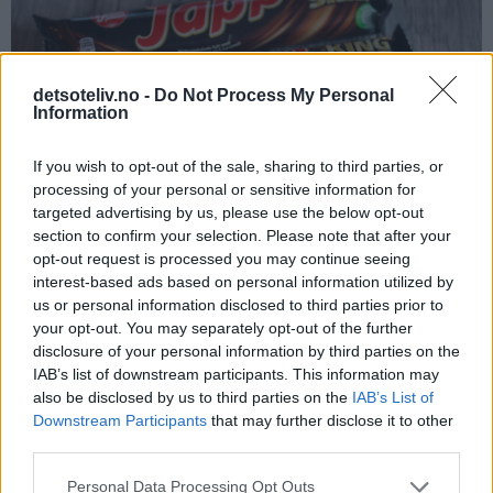
detsoteliv.no -
Do Not Process My Personal
Information
If you wish to opt-out of the sale, sharing to third parties, or
processing of your personal or sensitive information for
targeted advertising by us, please use the below opt-out
section to confirm your selection. Please note that after your
opt-out request is processed you may continue seeing
interest-based ads based on personal information utilized by
us or personal information disclosed to third parties prior to
your opt-out. You may separately opt-out of the further
disclosure of your personal information by third parties on the
♥
Det tar nokså lang tid for å smelte Japp. Det går raskere
IAB’s list of downstream participants. This information may
dersom du deler dem opp i små biter. Du må dessuten ha
also be disclosed by us to third parties on the
IAB’s List of
kjelen på platen med svak varme og røre ofte. Ha
Downstream Participants
that may further disclose it to other
third parties.
tålmodighet. Når Jappen har smeltet helt og blandet seg med
smøret, skal det bli en lys, flytende sjokoladeblanding.
Personal Data Processing Opt Outs