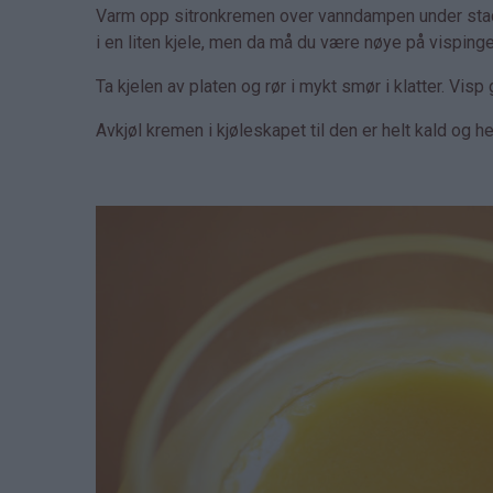
Varm opp sitronkremen over vanndampen under stadig 
i en liten kjele, men da må du være nøye på vispinge
Ta kjelen av platen og rør i mykt smør i klatter. Vis
Avkjøl kremen i kjøleskapet til den er helt kald og hel