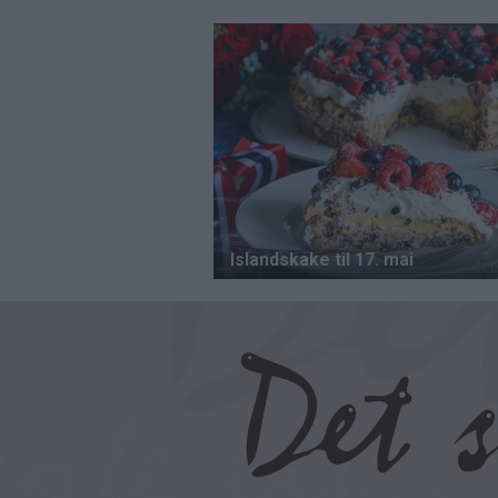
Hopp
til
hovedinnhold