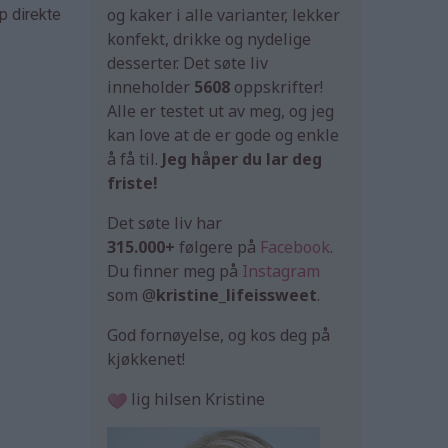
og kaker i alle varianter, lekker
p direkte
konfekt, drikke og nydelige
desserter. Det søte liv
inneholder
5608
oppskrifter!
Alle er testet ut av meg, og jeg
kan love at de er gode og enkle
å få til.
Jeg håper du lar deg
friste!
Det søte liv har
315.000+
følgere på
Facebook
.
Du finner meg på
Instagram
som @
kristine_lifeissweet
.
God fornøyelse, og kos deg på
kjøkkenet!
lig hilsen Kristine