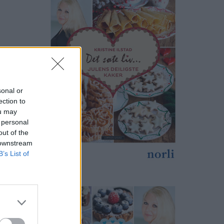
sonal or
ection to
ou may
 personal
out of the
 downstream
B’s List of
ter,