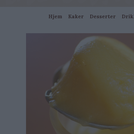
Main
Hjem
Kaker
Desserter
Drik
navigation