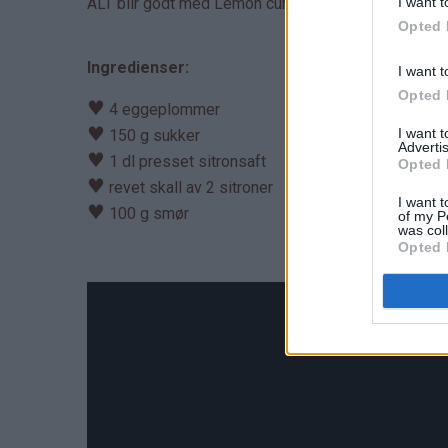
I want t
ALT blir godt med Lemon curd på
Opted 
Ingredienser:
I want t
Opted 
♥
4 eggeplommer
♥
I want 
150 g sukker
Advertis
♥
1 dl presset sitronsaft
Opted 
♥
revet skall av 2 sitroner
I want t
♥
100 g smør
of my P
was col
Opted 