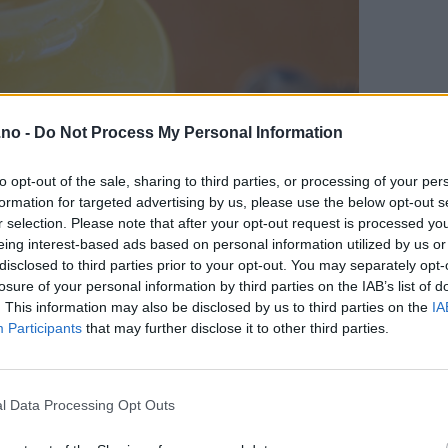
.no -
Do Not Process My Personal Information
to opt-out of the sale, sharing to third parties, or processing of your per
formation for targeted advertising by us, please use the below opt-out s
r selection. Please note that after your opt-out request is processed y
eing interest-based ads based on personal information utilized by us or
disclosed to third parties prior to your opt-out. You may separately opt-
losure of your personal information by third parties on the IAB’s list of
. This information may also be disclosed by us to third parties on the
IA
Participants
that may further disclose it to other third parties.
 har blitt veldig populær i Norge også. Nydelig på alt fra desser
l Data Processing Opt Outs
es eller gjærbakst, og oppå scones eller hjemmelagde kjeks.